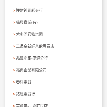
特
迎財神到彩券行
色
民
橋興實業(有)
宿
犬多麗寵物樂園
全
球
三品皇新鮮茶飲專賣店
租
車
兆豐商銀-思源分行
亮典企業有限公司
網
紅
春洋電器
帶
你
銘達電器行
玩
萊爾富-北縣莊民店