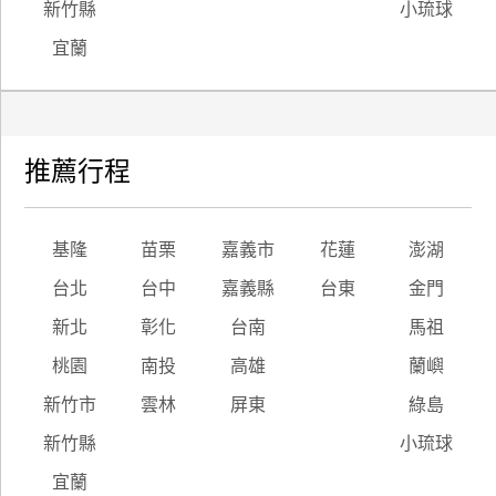
新竹縣
小琉球
宜蘭
推薦行程
基隆
苗栗
嘉義市
花蓮
澎湖
台北
台中
嘉義縣
台東
金門
新北
彰化
台南
馬祖
桃園
南投
高雄
蘭嶼
新竹市
雲林
屏東
綠島
新竹縣
小琉球
宜蘭