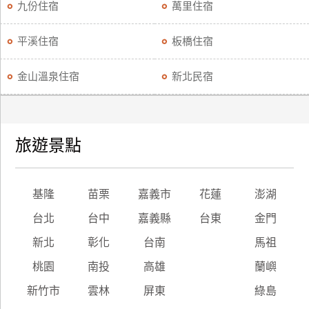
九份住宿
萬里住宿
平溪住宿
板橋住宿
金山溫泉住宿
新北民宿
旅遊景點
基隆
苗栗
嘉義市
花蓮
澎湖
台北
台中
嘉義縣
台東
金門
新北
彰化
台南
馬祖
桃園
南投
高雄
蘭嶼
新竹市
雲林
屏東
綠島