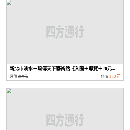
廠
商
合
作
旅
伴
計
新北市淡水－琉傳天下藝術館《入園＋導覽＋20元...
劃
原價
250元
150元
特價
商
品
宣
傳