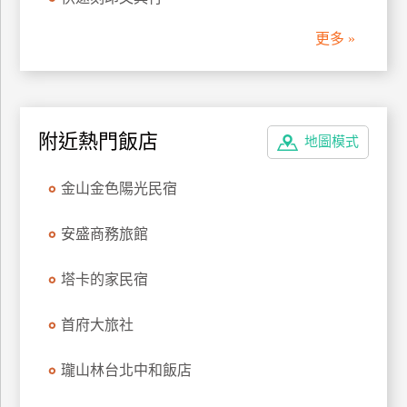
管
更多 »
理
會
員
附近熱門飯店
地圖模式
帳
戶
金山金色陽光民宿
客
安盛商務旅館
服
聯
塔卡的家民宿
絡
單
首府大旅社
瓏山林台北中和飯店
Line
線