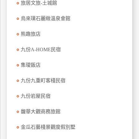
旅居文旅-土城館
上
客
烏來璞石麗緻溫泉會館
服
熊趣旅店
紅
九份A-HOME民宿
利
查
集璦飯店
詢
九份九重町客棧民宿
訂
房
九份岩屋民宿
Q&A
馥華大觀商務旅館
國
金瓜石藝棧景觀度假別墅
旅
卡