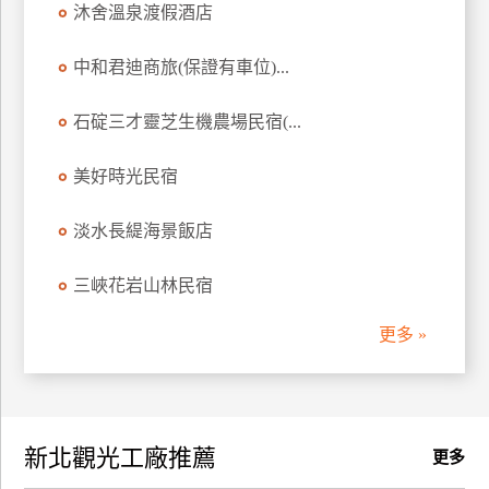
沐舍溫泉渡假酒店
訂
房
中和君迪商旅(保證有車位)...
石碇三才靈芝生機農場民宿(...
請
款
收
美好時光民宿
據
淡水長緹海景飯店
合
作
三峽花岩山林民宿
提
案
更多 »
飯
店
合
新北觀光工廠推薦
作
更多