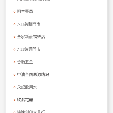
玩
明生藥局
樂
地
圖
7-11美新門市
顧
全家新莊福樂店
客
服
務
7-11錦興門市
晉順五金
顧
客
中油全國思源路站
滿
意
永記飲用水
度
欣鴻電器
訂
快速刻印文具行
單