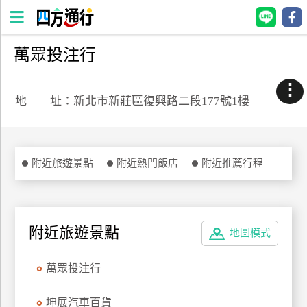
萬眾投注行
四
方
⋮
通
地 址：新北市新莊區復興路二段177號1樓
行
訂
房
附近旅遊景點
附近熱門飯店
附近推薦行程
台
灣
訂
附近旅遊景點
地圖模式
房
萬眾投注行
直接跟飯店訂房
HOT
坤展汽車百貨