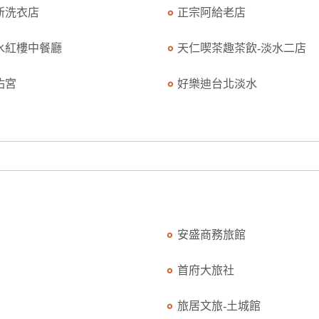
新洗衣店
正宗阿給老店
水紅樓中餐廳
天仁喫茶趣茶飲-淡水二店
佑宮
好樂迪台北淡水
安盛商務旅館
首府大旅社
旅居文旅-土城館