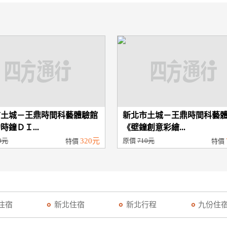
市土城－王鼎時間科藝體驗館
新北市土城－王鼎時間科藝
時鐘ＤＩ...
《壁鐘創意彩繪...
0元
320元
原價
710元
特價
特價
住宿
新北住宿
新北行程
九份住