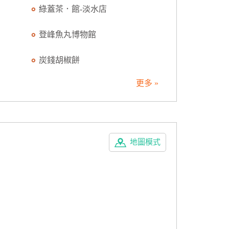
綠蓋茶．館-淡水店
登峰魚丸博物館
炭錢胡椒餅
更多 »
地圖模式