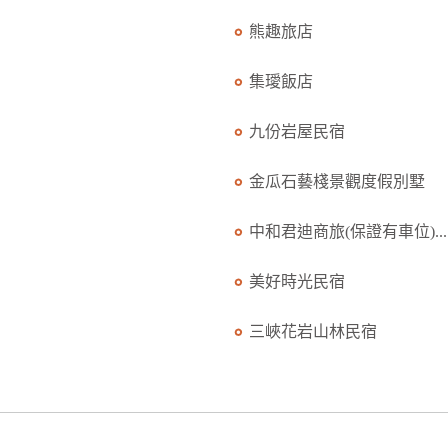
熊趣旅店
集璦飯店
九份岩屋民宿
金瓜石藝棧景觀度假別墅
中和君迪商旅(保證有車位)...
美好時光民宿
三峽花岩山林民宿