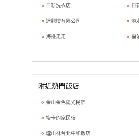
日新洗衣店
日
達觀樓有限公司
淡
海邊走走
福
附近熱門飯店
金山金色陽光民宿
塔卡的家民宿
瓏山林台北中和飯店