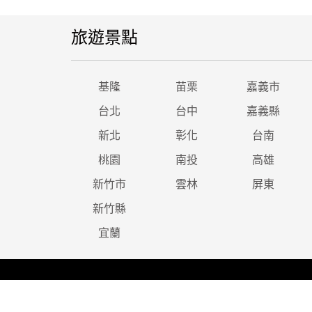
旅遊景點
基隆
苗栗
嘉義市
台北
台中
嘉義縣
新北
彰化
台南
桃園
南投
高雄
新竹市
雲林
屏東
新竹縣
宜蘭