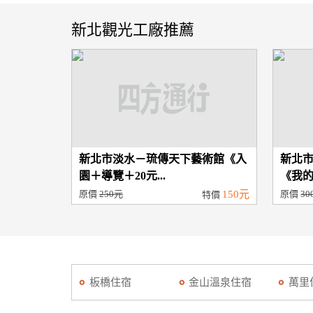
新北觀光工廠推薦
新北市淡水－琉傳天下藝術館《入
新北
園＋導覽＋20元...
《我的
原價
250元
150元
原價
30
特價
板橋住宿
金山溫泉住宿
萬里