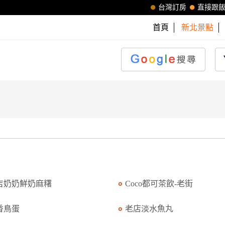
台灣訂房
直接跟
首頁
新北景點
吉奶奶鮮奶麻糬
Coco都可茶飲-老街
香鳥蛋
老店淡水魚丸