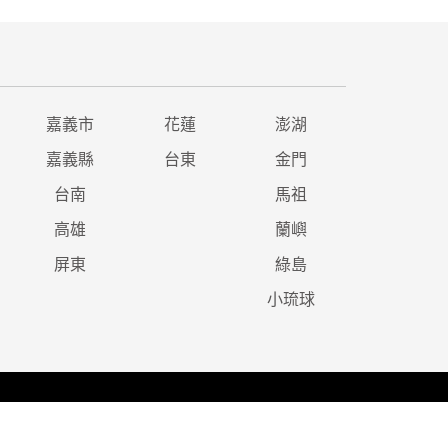
嘉義市
花蓮
澎湖
嘉義縣
台東
金門
台南
馬祖
高雄
蘭嶼
屏東
綠島
小琉球