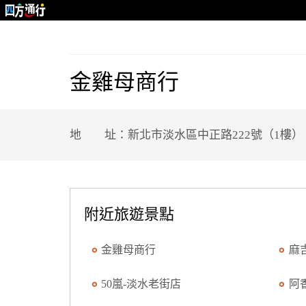
金雞母商行
地 址：新北市淡水區中正路222號（1樓）
附近旅遊景點
金雞母商行
麻
50嵐-淡水老街店
阿