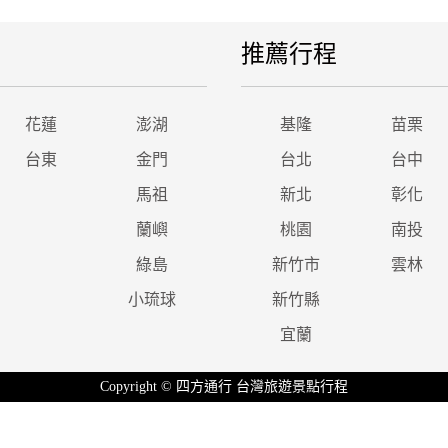
推薦行程
花蓮
澎湖
基隆
苗栗
台東
金門
台北
台中
馬祖
新北
彰化
蘭嶼
桃園
南投
綠島
新竹市
雲林
小琉球
新竹縣
宜蘭
Copyright © 四方通行 台灣旅遊景點行程