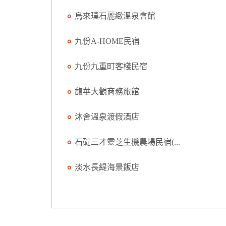
烏來璞石麗緻溫泉會館
九份A-HOME民宿
九份九重町客棧民宿
馥華大觀商務旅館
沐舍溫泉渡假酒店
石碇三才靈芝生機農場民宿(...
淡水長緹海景飯店