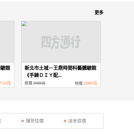
更多
體驗館
新北市土城－王鼎時間科藝體驗館
《手錶ＤＩＹ配...
710元
原價
2080元
2080元
特價
宿
瑞芳住宿
淡水住宿