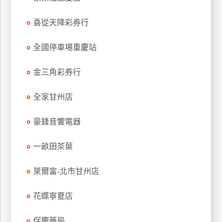
玩
喜從天降彩券行
樂
地
圖
全國停車場重慶站
顧
金三角彩券行
客
服
務
全家甘州店
豪鋒音響電器
顧
客
一畝田茶葉
滿
意
萊爾富-北市甘州店
度
花蝶寧夏店
訂
保慶藥局
單