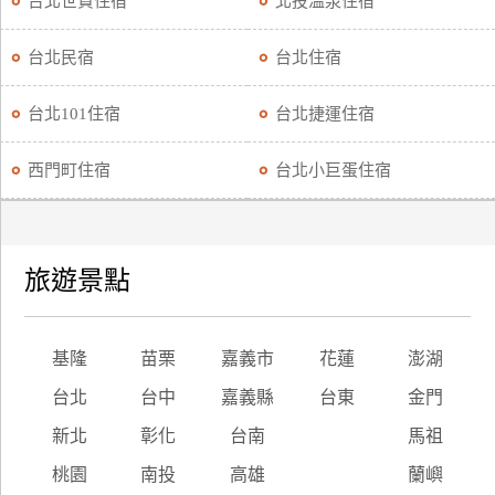
台北世貿住宿
北投溫泉住宿
廠
台北民宿
台北住宿
商
合
台北101住宿
台北捷運住宿
作
西門町住宿
台北小巨蛋住宿
旅
伴
計
旅遊景點
劃
商
基隆
苗栗
嘉義市
花蓮
澎湖
品
台北
台中
嘉義縣
台東
金門
宣
傳
新北
彰化
台南
馬祖
桃園
南投
高雄
蘭嶼