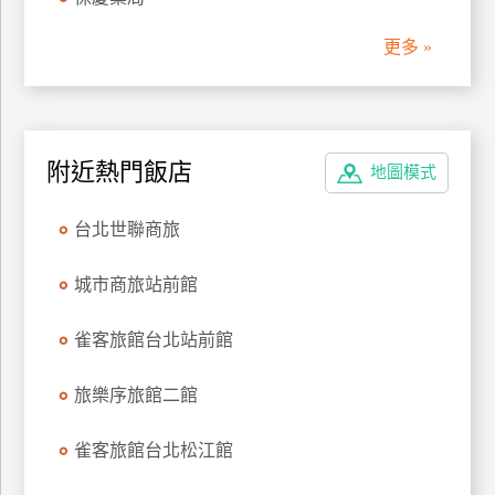
管
更多 »
理
會
員
附近熱門飯店
地圖模式
帳
戶
台北世聯商旅
客
城市商旅站前館
服
聯
雀客旅館台北站前館
絡
單
旅樂序旅館二館
雀客旅館台北松江館
Line
線