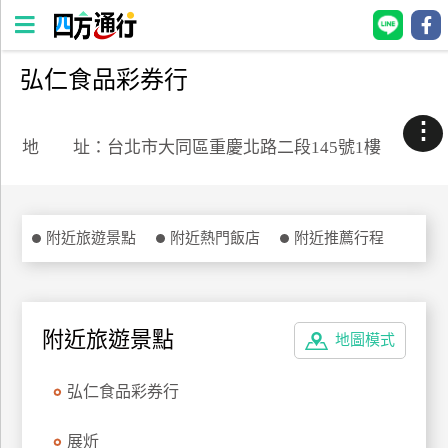
弘仁食品彩券行
四
方
⋮
通
地 址：台北市大同區重慶北路二段145號1樓
行
訂
房
附近旅遊景點
附近熱門飯店
附近推薦行程
台
灣
訂
附近旅遊景點
地圖模式
房
弘仁食品彩券行
直接跟飯店訂房
HOT
展炘