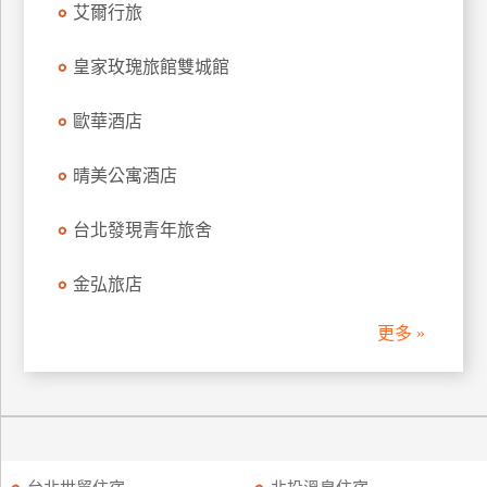
艾爾行旅
訂
房
皇家玫瑰旅館雙城館
歐華酒店
請
款
收
晴美公寓酒店
據
台北發現青年旅舍
合
作
金弘旅店
提
案
更多 »
飯
店
合
作