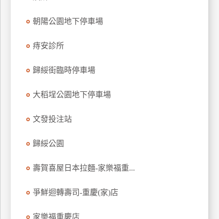
特
朝陽公園地下停車場
色
民
痔安診所
宿
歸綏街臨時停車場
全
球
大稻埕公園地下停車場
租
車
文發投注站
歸綏公園
網
紅
壽賀喜屋日本拉麵-家樂福重...
帶
你
爭鮮迴轉壽司-重慶(家)店
玩
家樂福重慶店