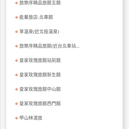
旅樂序精品旅館五館
上
客
能量旅店-北車館
服
享溫泉(近北投溫泉)
紅
旅樂序精品旅館(近台北車站...
利
查
皇家玫瑰旅館站前館
詢
皇家玫瑰旅館新生館
訂
房
皇家玫瑰旅館中山館
Q&A
皇家玫瑰旅館西門館
國
甲山林湯旅
旅
卡