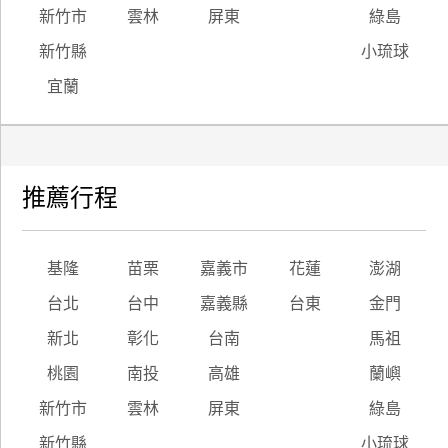
新竹市
雲林
屏東
綠島
新竹縣
小琉球
宜蘭
推薦行程
基隆
苗栗
嘉義市
花蓮
澎湖
台北
台中
嘉義縣
台東
金門
新北
彰化
台南
馬祖
桃園
南投
高雄
蘭嶼
新竹市
雲林
屏東
綠島
新竹縣
小琉球