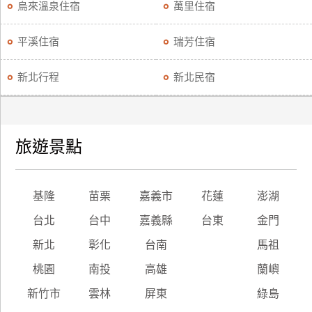
烏來溫泉住宿
萬里住宿
平溪住宿
瑞芳住宿
新北行程
新北民宿
旅遊景點
基隆
苗栗
嘉義市
花蓮
澎湖
台北
台中
嘉義縣
台東
金門
新北
彰化
台南
馬祖
桃園
南投
高雄
蘭嶼
新竹市
雲林
屏東
綠島