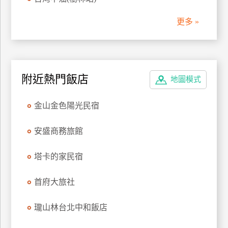
管
更多 »
理
會
員
附近熱門飯店
地圖模式
帳
戶
金山金色陽光民宿
客
安盛商務旅館
服
聯
塔卡的家民宿
絡
單
首府大旅社
瓏山林台北中和飯店
Line
線