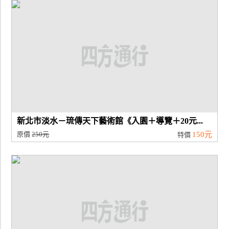
廠
商
合
作
旅
伴
計
新北市淡水－琉傳天下藝術館《入園＋導覽＋20元...
劃
原價
250元
150元
特價
商
品
宣
傳