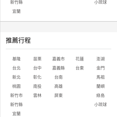
新竹縣
小琉球
宜蘭
推薦行程
基隆
苗栗
嘉義市
花蓮
澎湖
台北
台中
嘉義縣
台東
金門
新北
彰化
台南
馬祖
桃園
南投
高雄
蘭嶼
新竹市
雲林
屏東
綠島
新竹縣
小琉球
宜蘭