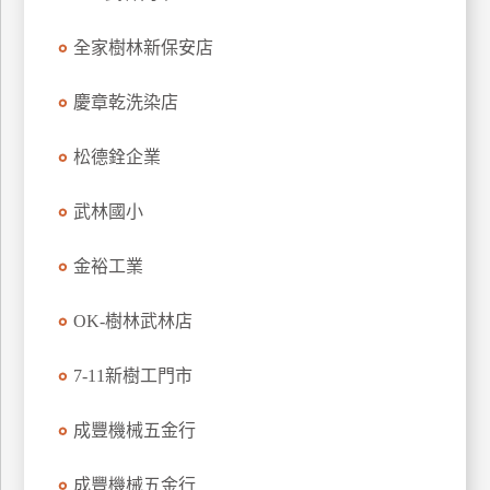
特
全家樹林新保安店
色
民
慶章乾洗染店
宿
松德銓企業
全
球
武林國小
租
車
金裕工業
OK-樹林武林店
網
紅
7-11新樹工門市
帶
你
成豐機械五金行
玩
成豐機械五金行