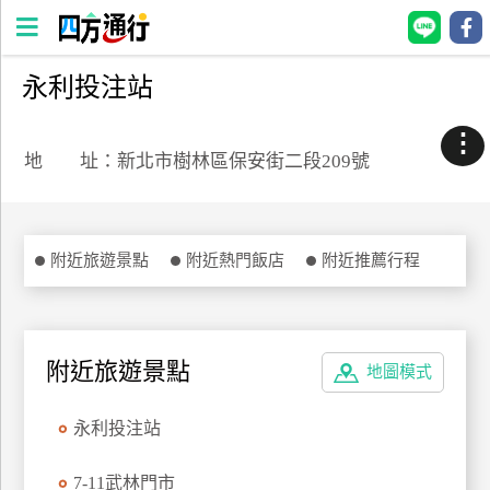
永利投注站
四
方
⋮
通
地 址：新北市樹林區保安街二段209號
行
訂
房
附近旅遊景點
附近熱門飯店
附近推薦行程
台
灣
訂
附近旅遊景點
地圖模式
房
永利投注站
直接跟飯店訂房
HOT
7-11武林門市