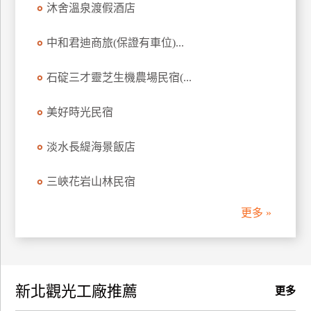
沐舍溫泉渡假酒店
訂
房
中和君迪商旅(保證有車位)...
石碇三才靈芝生機農場民宿(...
請
款
收
美好時光民宿
據
淡水長緹海景飯店
合
作
三峽花岩山林民宿
提
案
更多 »
飯
店
合
新北觀光工廠推薦
作
更多