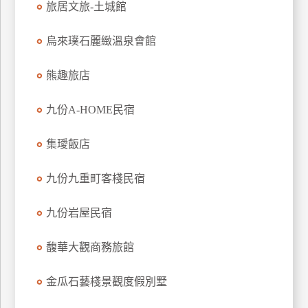
旅居文旅-土城館
上
客
烏來璞石麗緻溫泉會館
服
熊趣旅店
紅
九份A-HOME民宿
利
查
集璦飯店
詢
九份九重町客棧民宿
訂
房
九份岩屋民宿
Q&A
馥華大觀商務旅館
國
金瓜石藝棧景觀度假別墅
旅
卡