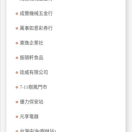
玩
成豐機械五金行
樂
地
圖
萬事如意彩券行
顧
東逸企業社
客
服
務
振頤軒食品
詮威有限公司
顧
客
7-11樹鳳門市
滿
意
優力保安站
度
元享電器
訂
台灣中油(樹林站)
單