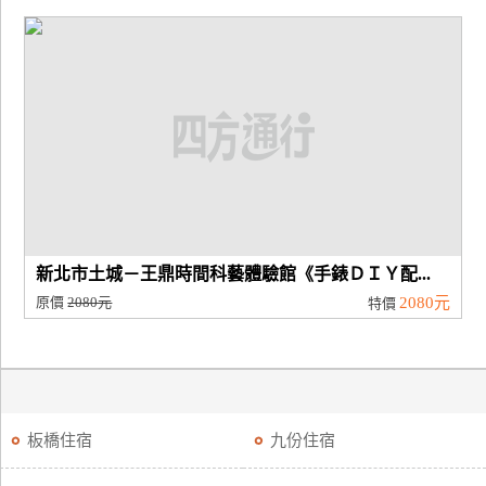
新北市土城－王鼎時間科藝體驗館《手錶ＤＩＹ配...
原價
2080元
2080元
特價
板橋住宿
九份住宿