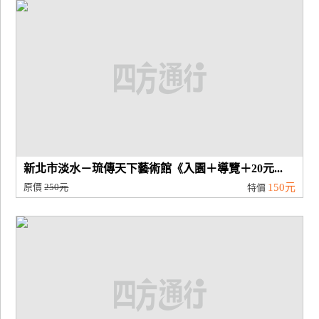
廠
商
合
作
旅
伴
計
新北市淡水－琉傳天下藝術館《入園＋導覽＋20元...
劃
原價
250元
150元
特價
商
品
宣
傳