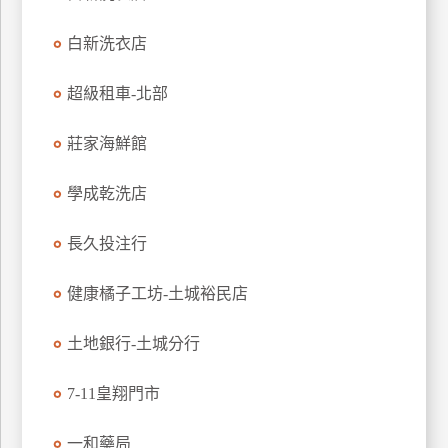
特
白新洗衣店
色
民
超級租車-北部
宿
莊家海鮮館
全
球
學成乾洗店
租
車
長久投注行
健康橘子工坊-土城裕民店
網
紅
土地銀行-土城分行
帶
你
7-11皇翔門市
玩
一和藥局