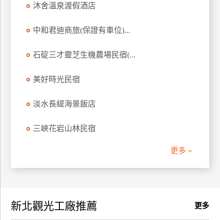
沐舍溫泉渡假酒店
訂
房
中和君迪商旅(保證有車位)...
石碇三才靈芝生機農場民宿(...
請
款
收
美好時光民宿
據
淡水長緹海景飯店
合
作
三峽花岩山林民宿
提
案
更多 »
飯
店
合
新北觀光工廠推薦
作
更多