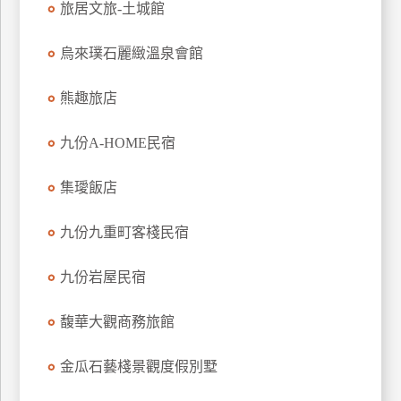
旅居文旅-土城館
上
客
烏來璞石麗緻溫泉會館
服
熊趣旅店
紅
九份A-HOME民宿
利
查
集璦飯店
詢
九份九重町客棧民宿
訂
房
九份岩屋民宿
Q&A
馥華大觀商務旅館
國
金瓜石藝棧景觀度假別墅
旅
卡