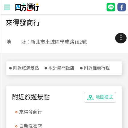
來得發商行
四
方
⋮
通
地 址：新北市土城區學成路182號
行
訂
房
附近旅遊景點
附近熱門飯店
附近推薦行程
台
灣
訂
附近旅遊景點
地圖模式
房
來得發商行
直接跟飯店訂房
HOT
白新洗衣店