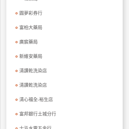
玩
圓夢彩券行
樂
地
圖
富柏大藥局
顧
廣宸藥局
客
服
務
新維安藥局
清讚乾洗染店
顧
客
清讚乾洗染店
滿
意
清心福全-裕生店
度
富邦銀行土城分行
訂
士泓水電五金行
單