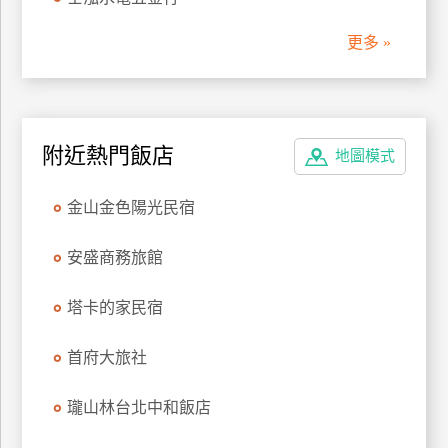
管
更多 »
理
會
員
附近熱門飯店
地圖模式
帳
戶
金山金色陽光民宿
客
安盛商務旅館
服
聯
塔卡的家民宿
絡
單
首府大旅社
瓏山林台北中和飯店
Line
線