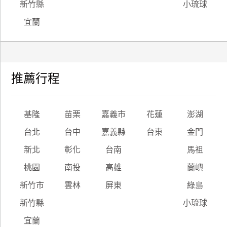
新竹縣
小琉球
宜蘭
推薦行程
基隆
苗栗
嘉義市
花蓮
澎湖
台北
台中
嘉義縣
台東
金門
新北
彰化
台南
馬祖
桃園
南投
高雄
蘭嶼
新竹市
雲林
屏東
綠島
新竹縣
小琉球
宜蘭