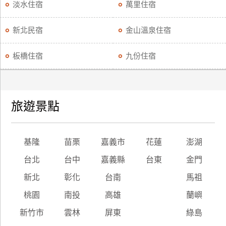
淡水住宿
萬里住宿
新北民宿
金山溫泉住宿
板橋住宿
九份住宿
旅遊景點
基隆
苗栗
嘉義市
花蓮
澎湖
台北
台中
嘉義縣
台東
金門
新北
彰化
台南
馬祖
桃園
南投
高雄
蘭嶼
新竹市
雲林
屏東
綠島