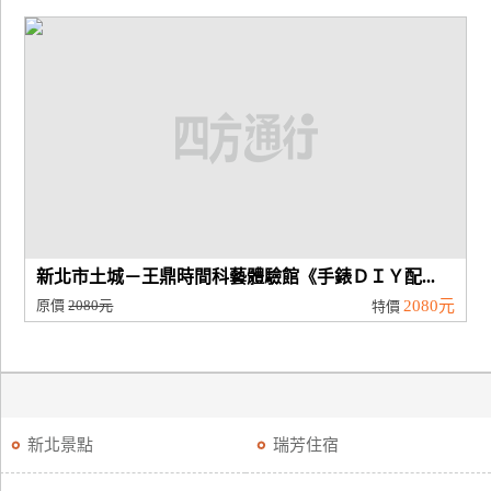
新北市土城－王鼎時間科藝體驗館《手錶ＤＩＹ配...
原價
2080元
2080元
特價
新北景點
瑞芳住宿