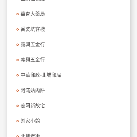
玩
華杏大藥局
樂
地
圖
番婆坑客棧
顧
義興五金行
客
服
務
義興五金行
中華郵政-北埔郵局
顧
客
阿滿姑肉餅
滿
意
姜阿新故宅
度
劉家小館
訂
北埔老街
單