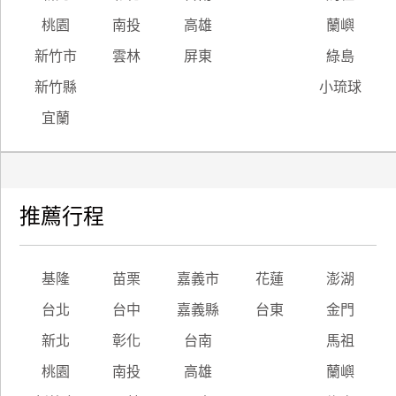
桃園
南投
高雄
蘭嶼
廠
新竹市
雲林
屏東
綠島
商
合
新竹縣
小琉球
作
宜蘭
旅
伴
計
推薦行程
劃
基隆
苗栗
嘉義市
花蓮
澎湖
商
品
台北
台中
嘉義縣
台東
金門
宣
新北
彰化
台南
馬祖
傳
桃園
南投
高雄
蘭嶼