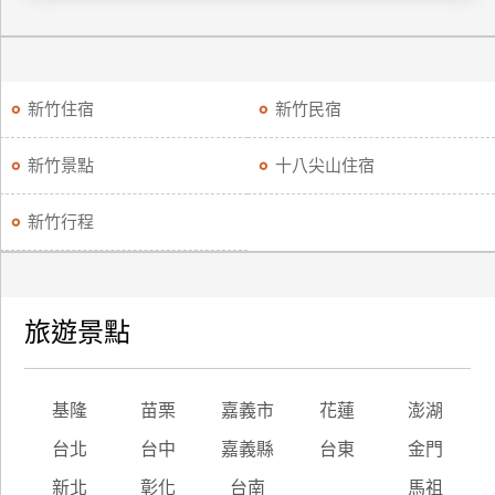
訂
房
新竹住宿
新竹民宿
請
款
新竹景點
十八尖山住宿
收
據
新竹行程
合
作
提
案
旅遊景點
飯
店
基隆
苗栗
嘉義市
花蓮
澎湖
合
台北
台中
嘉義縣
台東
金門
作
新北
彰化
台南
馬祖