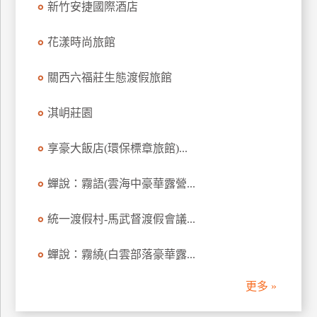
新竹安捷國際酒店
上
客
花漾時尚旅館
服
關西六福莊生態渡假旅館
紅
淇岄莊園
利
查
享豪大飯店(環保標章旅館)...
詢
蟬說：霧語(雲海中豪華露營...
訂
房
統一渡假村-馬武督渡假會議...
Q&A
蟬說：霧繞(白雲部落豪華露...
國
更多 »
旅
卡