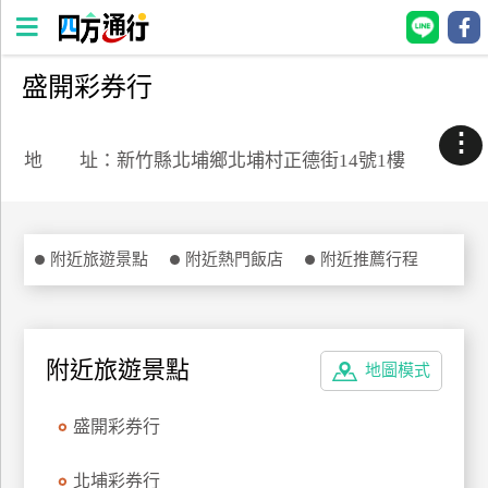
盛開彩券行
四
方
⋮
通
地 址：新竹縣北埔鄉北埔村正德街14號1樓
行
訂
房
附近旅遊景點
附近熱門飯店
附近推薦行程
台
灣
訂
附近旅遊景點
地圖模式
房
盛開彩券行
直接跟飯店訂房
HOT
北埔彩券行