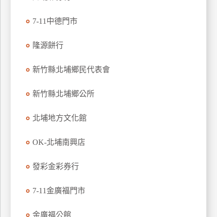
特
7-11中德門市
色
民
隆源餅行
宿
新竹縣北埔鄉民代表會
全
球
新竹縣北埔鄉公所
租
車
北埔地方文化館
OK-北埔南興店
網
紅
發彩金彩券行
帶
你
7-11金廣福門市
玩
金廣福公館