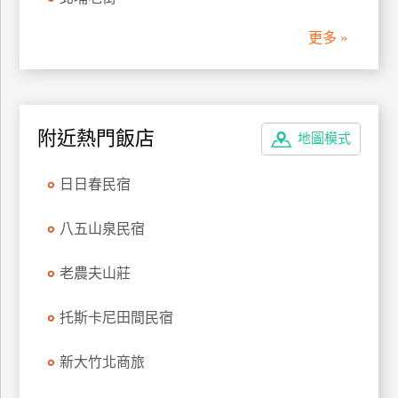
管
更多 »
理
會
員
附近熱門飯店
地圖模式
帳
戶
日日春民宿
客
八五山泉民宿
服
聯
老農夫山莊
絡
單
托斯卡尼田間民宿
新大竹北商旅
Line
線