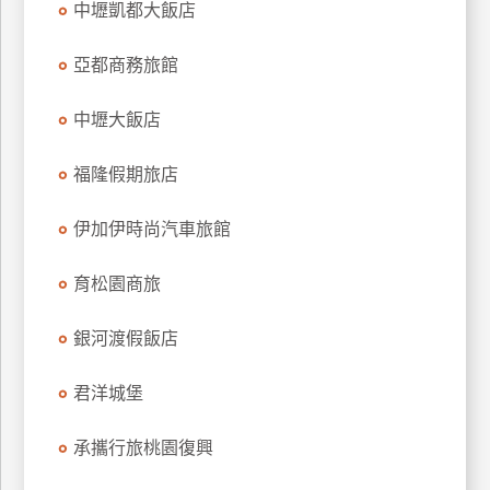
中壢凱都大飯店
上
客
亞都商務旅館
服
中壢大飯店
紅
福隆假期旅店
利
查
伊加伊時尚汽車旅館
詢
育松園商旅
訂
房
銀河渡假飯店
Q&A
君洋城堡
國
承攜行旅桃園復興
旅
卡