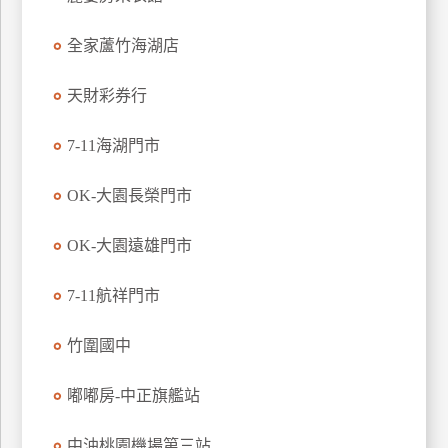
玩
全家蘆竹海湖店
樂
地
圖
天財彩券行
顧
7-11海湖門市
客
服
務
OK-大園長榮門市
OK-大園遠雄門市
顧
客
7-11航祥門市
滿
意
竹圍國中
度
嘟嘟房-中正旗艦站
訂
中油桃園機場第三站
單