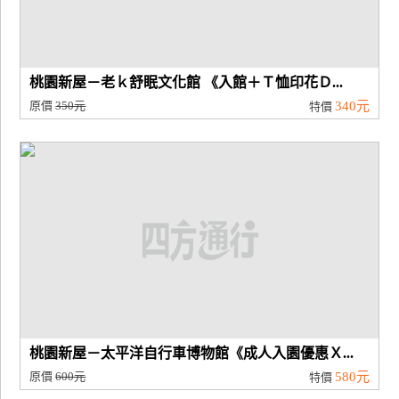
桃園新屋－老ｋ舒眠文化館 《入館＋Ｔ恤印花Ｄ...
原價
350元
340元
特價
桃園新屋－太平洋自行車博物館《成人入園優惠Ｘ...
原價
600元
580元
特價