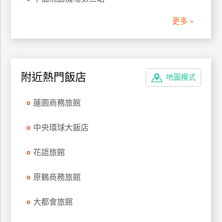
管
更多 »
理
會
員
附近熱門飯店
地圖模式
帳
戶
蓮園商務旅館
客
中央環球大飯店
服
聯
花語旅館
絡
單
原鶴商務旅館
大都會旅館
Line
線