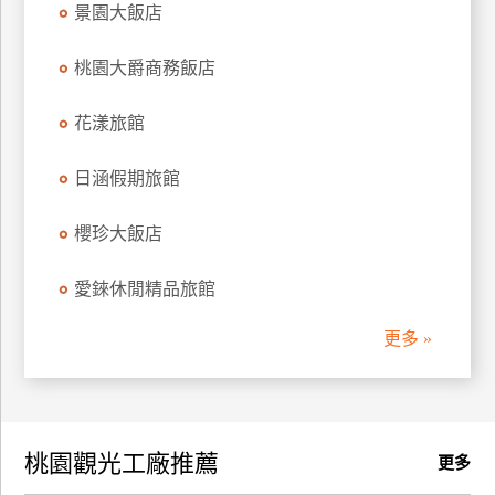
景園大飯店
訂
房
桃園大爵商務飯店
花漾旅館
請
款
收
日涵假期旅館
據
櫻珍大飯店
合
作
愛錸休閒精品旅館
提
案
更多 »
飯
店
合
桃園觀光工廠推薦
作
更多