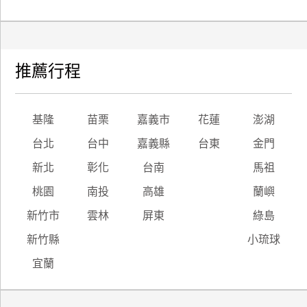
推薦行程
基隆
苗栗
嘉義市
花蓮
澎湖
台北
台中
嘉義縣
台東
金門
新北
彰化
台南
馬祖
桃園
南投
高雄
蘭嶼
新竹市
雲林
屏東
綠島
新竹縣
小琉球
宜蘭