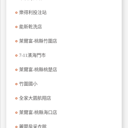
特
樂得利投注站
色
民
能新乾洗店
宿
萊爾富-桃縣竹圍店
全
球
7-11濱海門市
租
車
萊爾富-桃縣桃楚店
竹圍國小
網
紅
全家大園航翔店
帶
你
萊爾富-桃縣海口店
玩
麗嬰房采衣館