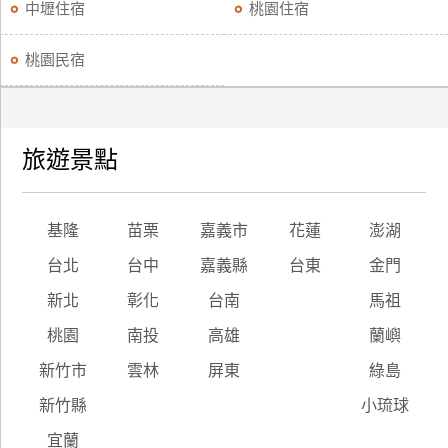
中壢住宿
桃園住宿
桃園民宿
旅遊景點
基隆
苗栗
嘉義市
花蓮
澎湖
台北
台中
嘉義縣
台東
金門
新北
彰化
台南
馬祖
桃園
南投
高雄
蘭嶼
新竹市
雲林
屏東
綠島
新竹縣
小琉球
宜蘭