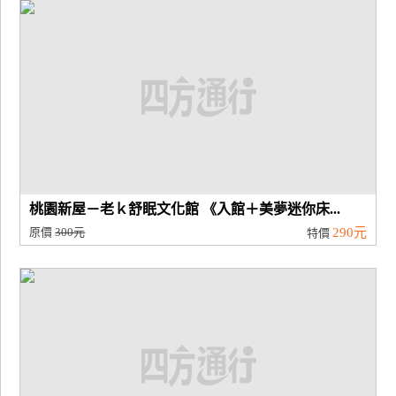
廠
商
合
作
旅
伴
計
桃園新屋－老ｋ舒眠文化館 《入館＋美夢迷你床...
劃
原價
300元
290元
特價
商
品
宣
傳