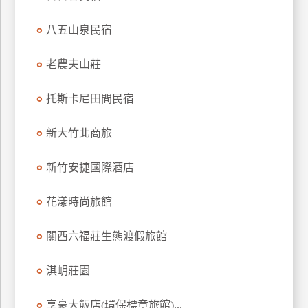
八五山泉民宿
老農夫山莊
托斯卡尼田間民宿
新大竹北商旅
新竹安捷國際酒店
花漾時尚旅館
關西六福莊生態渡假旅館
淇岄莊園
享豪大飯店(環保標章旅館)...