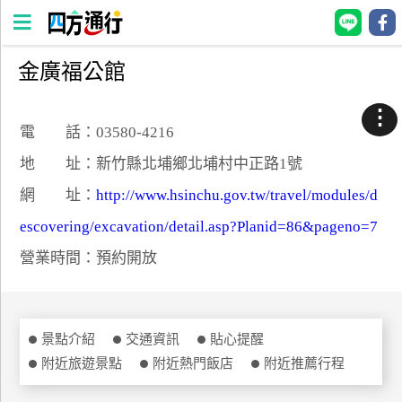
金廣福公館
四
方
⋮
通
電 話：03580-4216
行
地 址：新竹縣北埔鄉北埔村中正路1號
訂
網 址：
http://www.hsinchu.gov.tw/travel/modules/d
房
escovering/excavation/detail.asp?Planid=86&pageno=7
營業時間：預約開放
台
灣
訂
房
景點介紹
交通資訊
貼心提醒
附近旅遊景點
附近熱門飯店
附近推薦行程
直接跟飯店訂房
HOT