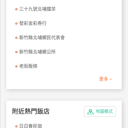
三十九號北埔擂茶
廠
商
發彩金彩券行
合
作
新竹縣北埔鄉民代表會
旅
新竹縣北埔鄉公所
伴
計
老街粄條
劃
更多 »
商
品
宣
附近熱門飯店
地圖模式
傳
日日春民宿