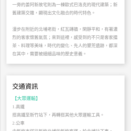
一旁的姜阿新故宅則為一棟歐式巴洛克的現代建築；新
玩
舊建築交雜，顯現出文化融合的時代特色。
樂
地
圖
漫步在附近的北埔老街，紅瓦磚牆，閑靜平和，有著濃
烈的客家懷舊氣氛；來到這裡，感受到的不只是客家擂
顧
客
茶、料理等美味，時代的變化、先人的墾荒遺跡，都深
服
在其中，需要被細細品味的歷史意義。
務
顧
客
交通資訊
滿
意
【大眾運輸】
度
1.高鐵
搭高鐵至新竹站下，再轉搭其他大眾運輸工具。
2.公車
訂
單