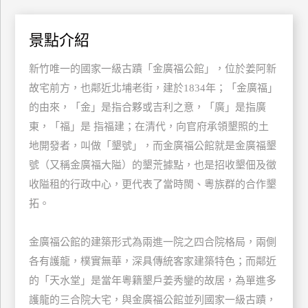
特
色
景點介紹
民
宿
新竹唯一的國家一級古蹟「金廣福公館」，位於姜阿新
故宅前方，也鄰近北埔老街，建於1834年；「金廣福」
的由來，「金」是指合夥或吉利之意，「廣」是指廣
全
東，「福」是 指福建；在清代，向官府承領墾照的土
球
地開發者，叫做「墾號」，而金廣福公館就是金廣福墾
租
車
號（又稱金廣福大隘）的墾荒據點，也是招收墾佃及徵
收隘租的行政中心，更代表了當時閩、粵族群的合作墾
拓。
網
紅
金廣福公館的建築形式為兩進一院之四合院格局，兩側
帶
你
各有護龍，樸實無華，深具傳統客家建築特色；而鄰近
玩
的「天水堂」是當年粵籍墾戶姜秀鑾的故居，為單進多
護龍的三合院大宅，與金廣福公館並列國家一級古蹟，