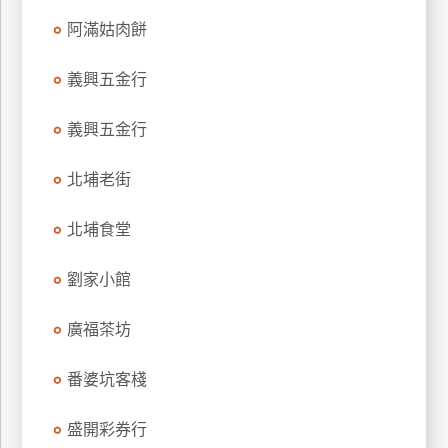
訂
阿滿姑肉餅
房
義興五金行
請
義興五金行
款
收
北埔老街
據
合
北埔食堂
作
提
劉家小館
案
廣福茶坊
飯
店
番婆坑客棧
合
作
盛開彩券行