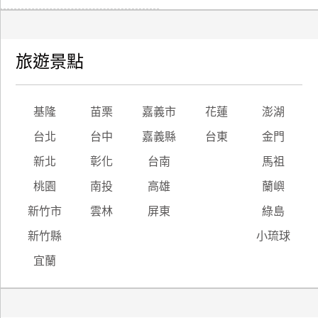
旅遊景點
基隆
苗栗
嘉義市
花蓮
澎湖
台北
台中
嘉義縣
台東
金門
新北
彰化
台南
馬祖
桃園
南投
高雄
蘭嶼
新竹市
雲林
屏東
綠島
新竹縣
小琉球
宜蘭