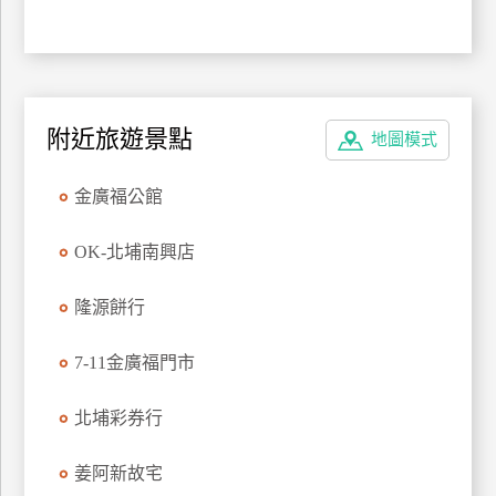
上
客
服
附近旅遊景點
地圖模式
紅
利
金廣福公館
查
詢
OK-北埔南興店
隆源餅行
訂
房
Q&A
7-11金廣福門市
北埔彩券行
國
旅
姜阿新故宅
卡