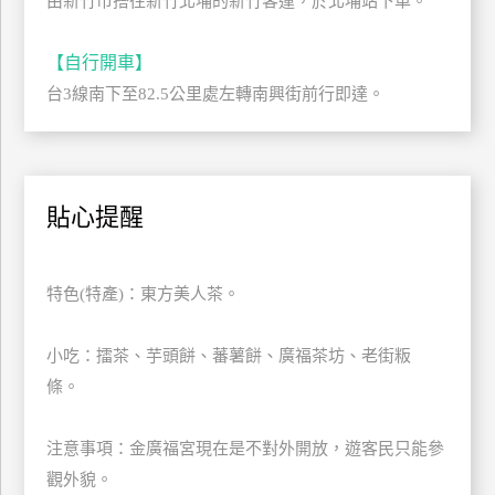
由新竹市搭往新竹北埔的新竹客運，於北埔站下車。
管
理
【自行開車】
台3線南下至82.5公里處左轉南興街前行即達。
會
員
帳
戶
貼心提醒
客
特色(特產)：東方美人茶。
服
聯
小吃：擂茶、芋頭餅、蕃薯餅、廣福茶坊、老街粄
絡
條。
單
注意事項：金廣福宮現在是不對外開放，遊客民只能參
Line
觀外貌。
線