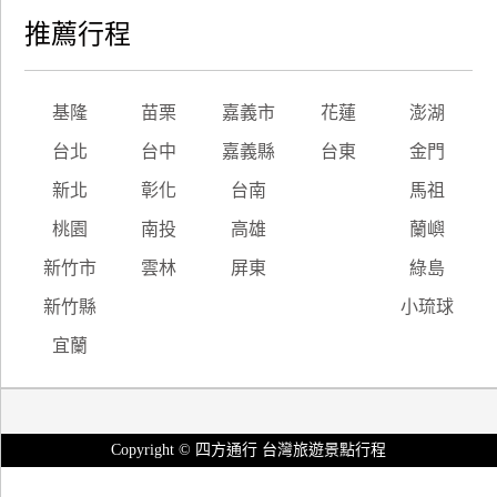
推薦行程
基隆
苗栗
嘉義市
花蓮
澎湖
台北
台中
嘉義縣
台東
金門
新北
彰化
台南
馬祖
桃園
南投
高雄
蘭嶼
新竹市
雲林
屏東
綠島
新竹縣
小琉球
宜蘭
Copyright © 四方通行 台灣旅遊景點行程