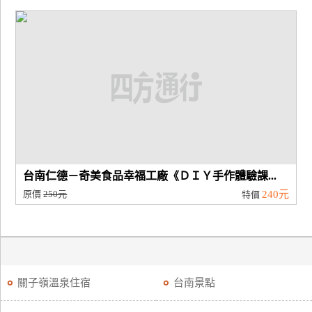
台南仁德－奇美食品幸福工廠《ＤＩＹ手作體驗課...
原價
250元
240元
特價
關子嶺溫泉住宿
台南景點