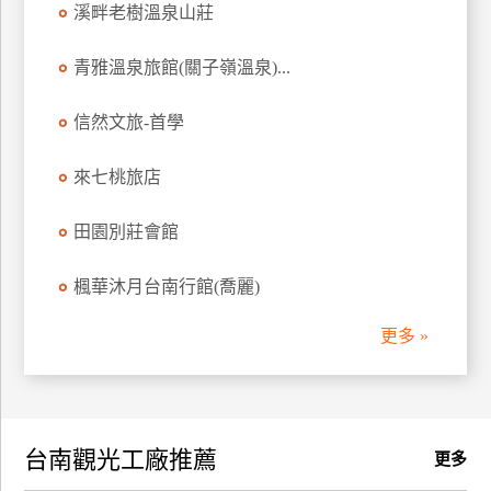
溪畔老樹溫泉山莊
訂
房
青雅溫泉旅館(關子嶺溫泉)...
信然文旅-首學
請
款
收
來七桃旅店
據
田園別莊會館
合
作
楓華沐月台南行館(喬麗)
提
案
更多 »
飯
店
合
台南觀光工廠推薦
作
更多