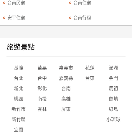
台南民宿
台南住宿
安平住宿
台南行程
旅遊景點
基隆
苗栗
嘉義市
花蓮
澎湖
台北
台中
嘉義縣
台東
金門
新北
彰化
台南
馬祖
桃園
南投
高雄
蘭嶼
新竹市
雲林
屏東
綠島
新竹縣
小琉球
宜蘭