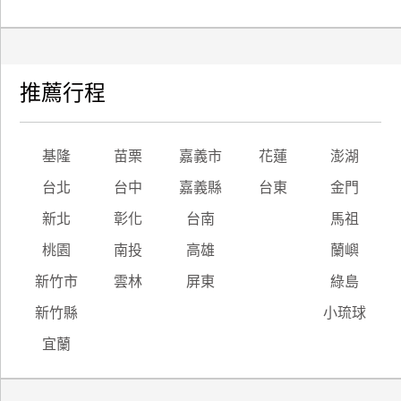
推薦行程
基隆
苗栗
嘉義市
花蓮
澎湖
台北
台中
嘉義縣
台東
金門
新北
彰化
台南
馬祖
桃園
南投
高雄
蘭嶼
新竹市
雲林
屏東
綠島
新竹縣
小琉球
宜蘭