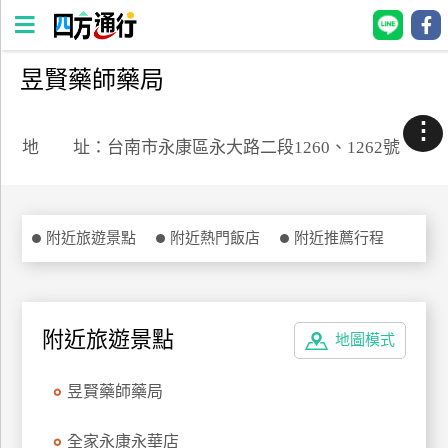
昱賢藥師藥局
四
方
⋮
通
地 址：台南市永康區永大路二段1260、1262號
行
訂
房
附近旅遊景點
附近熱門飯店
附近推薦行程
台
灣
訂
附近旅遊景點
地圖模式
房
昱賢藥師藥局
直接跟飯店訂房
HOT
全家永康永華店