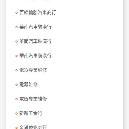
特
百鎰輪胎汽車商行
色
民
華南汽車裝潢行
宿
華南汽車裝潢行
全
球
華南汽車裝潢行
租
車
電器專業維修
電器維修
網
紅
電器專業維修
帶
你
新新五金行
玩
金滿億彩券行