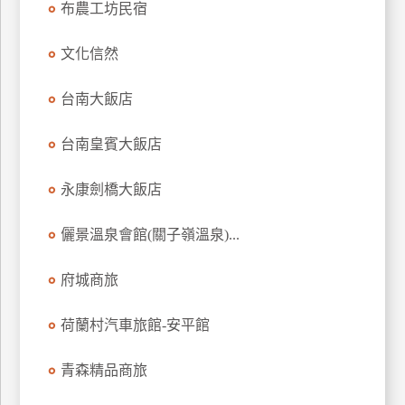
布農工坊民宿
上
客
文化信然
服
台南大飯店
紅
台南皇賓大飯店
利
查
永康劍橋大飯店
詢
儷景溫泉會館(關子嶺溫泉)...
訂
房
府城商旅
Q&A
荷蘭村汽車旅館-安平館
國
青森精品商旅
旅
卡