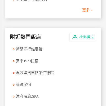
管
更多 »
理
會
員
附近熱門飯店
地圖模式
帳
戶
荷蘭洋行維夏館
客
安平1923民宿
服
聯
溫莎堡汽車旅館仁德館
絡
單
築跡民宿
沐府海旅.SPA
Line
線