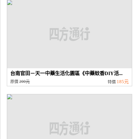
廠
商
合
作
旅
伴
計
台南官田－天一中藥生活化園區《中藥蚊香DIY活...
劃
原價
200元
185元
特價
商
品
宣
傳