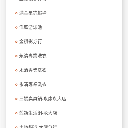
玩
滿金星釣蝦場
樂
地
圖
偉庭游泳池
顧
金鑽彩券行
客
服
務
永清專業洗衣
永清專業洗衣
顧
客
永清專業洗衣
滿
意
三媽臭臭鍋-永康永大店
度
藍語生活網-永大店
訂
土地銀行-大灣分行
單