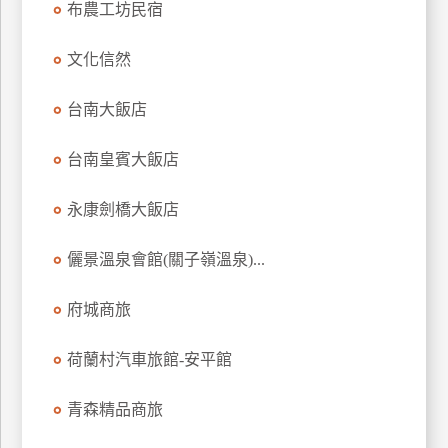
布農工坊民宿
上
客
文化信然
服
台南大飯店
紅
台南皇賓大飯店
利
查
永康劍橋大飯店
詢
儷景溫泉會館(關子嶺溫泉)...
訂
房
府城商旅
Q&A
荷蘭村汽車旅館-安平館
國
青森精品商旅
旅
卡