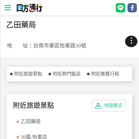
乙田藥局
四
方
⋮
通
地 址：台南市東區怡東路30號
行
訂
房
附近旅遊景點
附近熱門飯店
附近推薦行程
台
灣
訂
附近旅遊景點
地圖模式
房
乙田藥局
直接跟飯店訂房
HOT
50嵐-怡東店