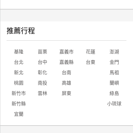
推薦行程
基隆
苗栗
嘉義市
花蓮
澎湖
台北
台中
嘉義縣
台東
金門
新北
彰化
台南
馬祖
桃園
南投
高雄
蘭嶼
新竹市
雲林
屏東
綠島
新竹縣
小琉球
宜蘭