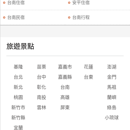
台南住宿
安平住宿
台南民宿
台南行程
旅遊景點
基隆
苗栗
嘉義市
花蓮
澎湖
台北
台中
嘉義縣
台東
金門
新北
彰化
台南
馬祖
桃園
南投
高雄
蘭嶼
新竹市
雲林
屏東
綠島
新竹縣
小琉球
宜蘭