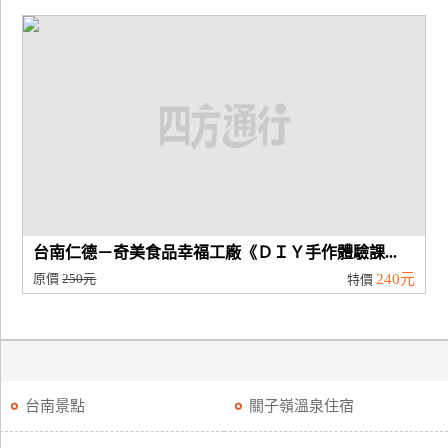
台南仁德－奇美食品幸福工廠《ＤＩＹ手作體驗課...
原價
250元
240元
特價
台南景點
關子嶺溫泉住宿