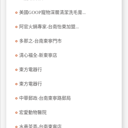
特
美國GOOP寵物深層清潔洗毛膏...
色
民
阿官火鍋專家-台南怡東加盟...
宿
多那之-台南東寧門市
全
球
清心福全-新東寧店
租
車
東方電器行
東方電器行
網
紅
中華郵政-台南東寧路郵局
帶
你
宏愛動物醫院
玩
水巷茶弄-台南東寧店