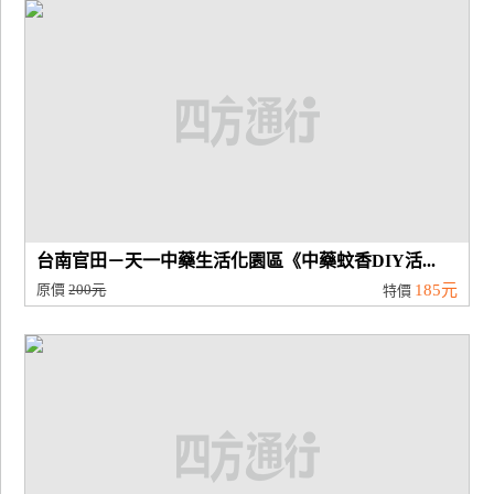
廠
商
合
作
旅
伴
計
台南官田－天一中藥生活化園區《中藥蚊香DIY活...
劃
原價
200元
185元
特價
商
品
宣
傳