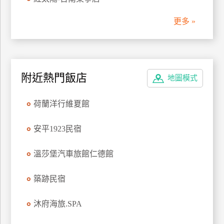
管
更多 »
理
會
員
附近熱門飯店
地圖模式
帳
戶
荷蘭洋行維夏館
客
安平1923民宿
服
聯
溫莎堡汽車旅館仁德館
絡
單
築跡民宿
沐府海旅.SPA
Line
線