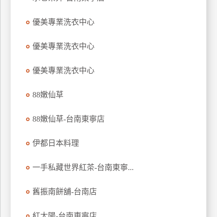
玩
優美專業洗衣中心
樂
地
圖
優美專業洗衣中心
顧
優美專業洗衣中心
客
服
務
88嫩仙草
88嫩仙草-台南東寧店
顧
客
伊都日本料理
滿
意
一手私藏世界紅茶-台南東寧...
度
舊振南餅舖-台南店
訂
紅太陽-台南東寧店
單