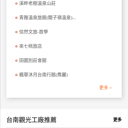
溪畔老樹溫泉山莊
訂
房
青雅溫泉旅館(關子嶺溫泉)...
信然文旅-首學
請
款
收
來七桃旅店
據
田園別莊會館
合
作
楓華沐月台南行館(喬麗)
提
案
更多 »
飯
店
合
台南觀光工廠推薦
作
更多