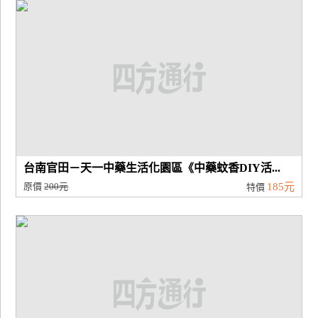
廠
商
合
作
旅
伴
計
台南官田－天一中藥生活化園區《中藥蚊香DIY活...
劃
原價
200元
185元
特價
商
品
宣
傳