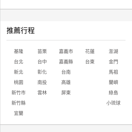
推薦行程
基隆
苗栗
嘉義市
花蓮
澎湖
台北
台中
嘉義縣
台東
金門
新北
彰化
台南
馬祖
桃園
南投
高雄
蘭嶼
新竹市
雲林
屏東
綠島
新竹縣
小琉球
宜蘭