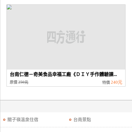
台南仁德－奇美食品幸福工廠《ＤＩＹ手作體驗課...
原價
250元
240元
特價
關子嶺溫泉住宿
台南景點