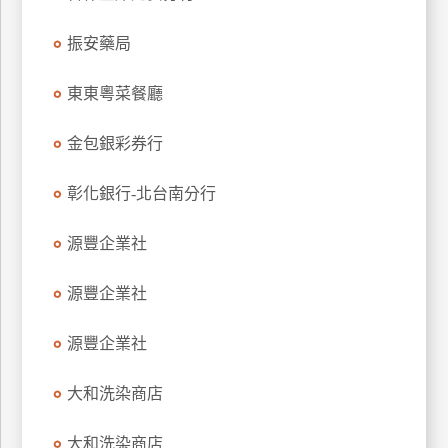
特
振安藥局
色
民
東東粵菜餐廳
宿
金包銀彩券行
全
球
彰化銀行-北台南分行
租
車
源豐企業社
源豐企業社
網
紅
源豐企業社
帶
你
大和洗染商店
玩
大和洗染商店