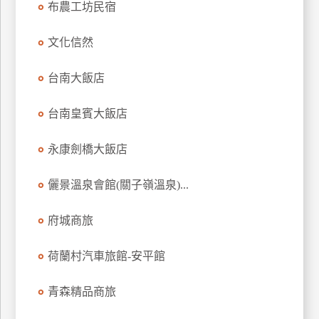
布農工坊民宿
上
客
文化信然
服
台南大飯店
紅
台南皇賓大飯店
利
查
永康劍橋大飯店
詢
儷景溫泉會館(關子嶺溫泉)...
訂
房
府城商旅
Q&A
荷蘭村汽車旅館-安平館
國
青森精品商旅
旅
卡