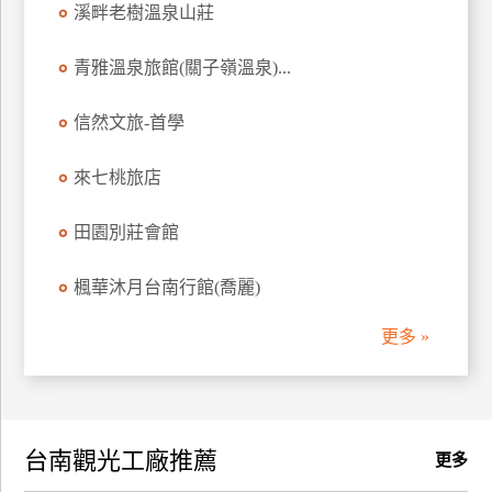
溪畔老樹溫泉山莊
訂
房
青雅溫泉旅館(關子嶺溫泉)...
信然文旅-首學
請
款
收
來七桃旅店
據
田園別莊會館
合
作
楓華沐月台南行館(喬麗)
提
案
更多 »
飯
店
合
台南觀光工廠推薦
作
更多