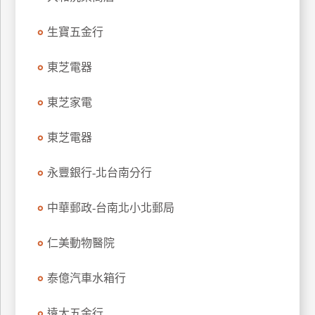
玩
生寶五金行
樂
地
圖
東芝電器
顧
東芝家電
客
服
務
東芝電器
永豐銀行-北台南分行
顧
客
中華郵政-台南北小北郵局
滿
意
仁美動物醫院
度
泰億汽車水箱行
訂
遠大五金行
單