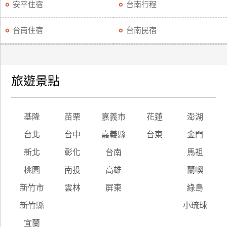
安平住宿
台南行程
台南住宿
台南民宿
旅遊景點
基隆
苗栗
嘉義市
花蓮
澎湖
台北
台中
嘉義縣
台東
金門
新北
彰化
台南
馬祖
桃園
南投
高雄
蘭嶼
新竹市
雲林
屏東
綠島
新竹縣
小琉球
宜蘭