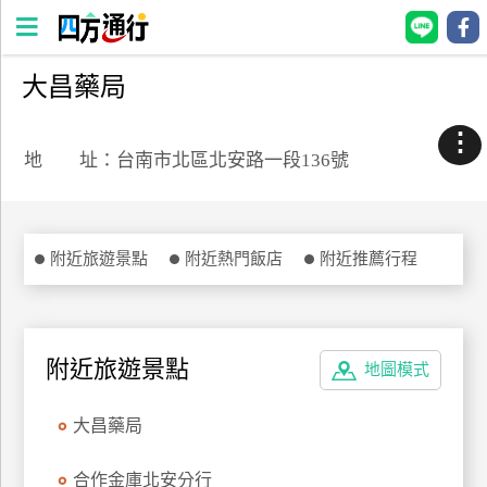
大昌藥局
四
方
⋮
通
地 址：台南市北區北安路一段136號
行
訂
房
附近旅遊景點
附近熱門飯店
附近推薦行程
台
灣
訂
附近旅遊景點
地圖模式
房
大昌藥局
直接跟飯店訂房
HOT
合作金庫北安分行