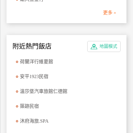
管
更多 »
理
會
員
附近熱門飯店
地圖模式
帳
戶
荷蘭洋行維夏館
客
安平1923民宿
服
聯
溫莎堡汽車旅館仁德館
絡
單
築跡民宿
沐府海旅.SPA
Line
線