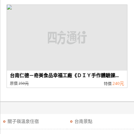
台南仁德－奇美食品幸福工廠《ＤＩＹ手作體驗課...
原價
250元
240元
特價
關子嶺溫泉住宿
台南景點