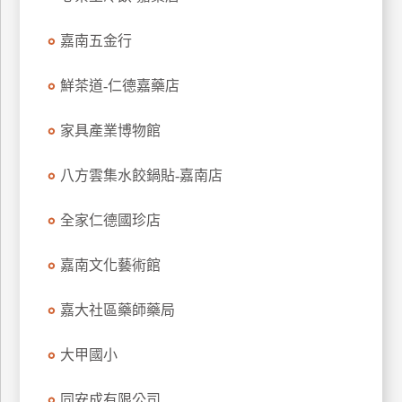
玩
嘉南五金行
樂
地
圖
鮮茶道-仁德嘉藥店
顧
家具產業博物館
客
服
務
八方雲集水餃鍋貼-嘉南店
全家仁德國珍店
顧
客
嘉南文化藝術館
滿
意
嘉大社區藥師藥局
度
大甲國小
訂
同安成有限公司
單