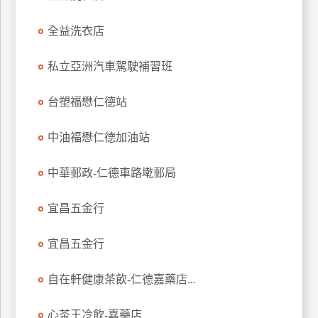
特
全益洗衣店
色
民
私立亞洲汽車駕駛補習班
宿
台塑福懋仁德站
全
球
中油福懋仁德加油站
租
車
中華郵政-仁德車路墘郵局
宜昌五金行
網
紅
宜昌五金行
帶
你
自在軒健康茶飲-仁德嘉藥店...
玩
心茶王冷飲-嘉藥店