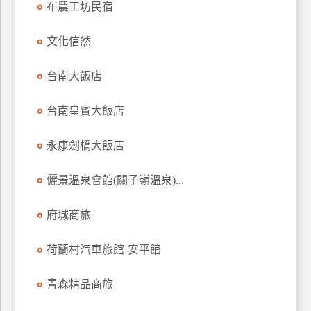
布農工坊民宿
上
客
文化信然
服
台南大飯店
紅
台南皇賓大飯店
利
查
永康劍橋大飯店
詢
儷景溫泉會館(關子嶺溫泉)...
訂
房
府城商旅
Q&A
荷蘭村汽車旅館-安平館
國
青森精品商旅
旅
卡