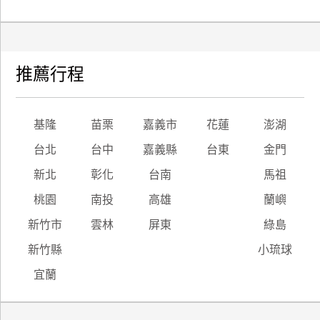
推薦行程
基隆
苗栗
嘉義市
花蓮
澎湖
台北
台中
嘉義縣
台東
金門
新北
彰化
台南
馬祖
桃園
南投
高雄
蘭嶼
新竹市
雲林
屏東
綠島
新竹縣
小琉球
宜蘭