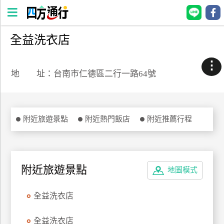
全益洗衣店
四
方
⋮
通
地 址：台南市仁德區二行一路64號
行
訂
房
附近旅遊景點
附近熱門飯店
附近推薦行程
台
灣
訂
附近旅遊景點
地圖模式
房
全益洗衣店
直接跟飯店訂房
HOT
全益洗衣店