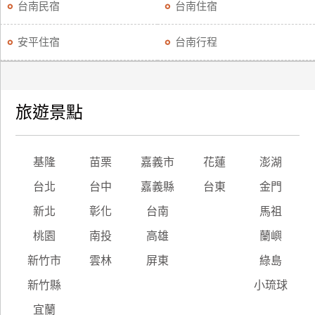
台南民宿
台南住宿
安平住宿
台南行程
旅遊景點
基隆
苗栗
嘉義市
花蓮
澎湖
台北
台中
嘉義縣
台東
金門
新北
彰化
台南
馬祖
桃園
南投
高雄
蘭嶼
新竹市
雲林
屏東
綠島
新竹縣
小琉球
宜蘭