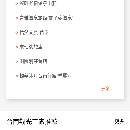
溪畔老樹溫泉山莊
訂
房
青雅溫泉旅館(關子嶺溫泉)...
信然文旅-首學
請
款
收
來七桃旅店
據
田園別莊會館
合
作
楓華沐月台南行館(喬麗)
提
案
更多 »
飯
店
合
台南觀光工廠推薦
作
更多