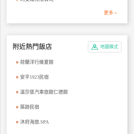
管
更多 »
理
會
員
附近熱門飯店
地圖模式
帳
戶
荷蘭洋行維夏館
客
安平1923民宿
服
聯
溫莎堡汽車旅館仁德館
絡
單
築跡民宿
沐府海旅.SPA
Line
線