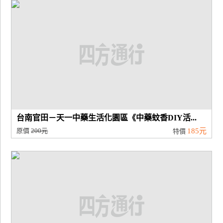
廠
商
合
作
旅
伴
計
台南官田－天一中藥生活化園區《中藥蚊香DIY活...
劃
原價
200元
185元
特價
商
品
宣
傳