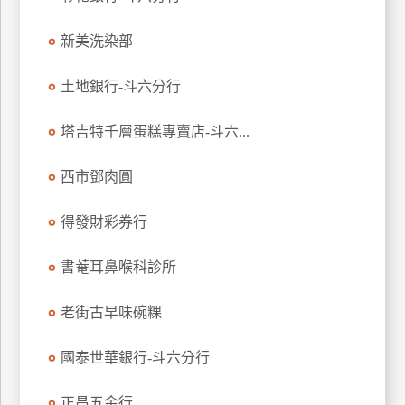
玩
新美洗染部
樂
地
圖
土地銀行-斗六分行
顧
塔吉特千層蛋糕專賣店-斗六...
客
服
務
西市鄧肉圓
得發財彩券行
顧
客
書菴耳鼻喉科診所
滿
意
老街古早味碗粿
度
國泰世華銀行-斗六分行
訂
正昌五金行
單