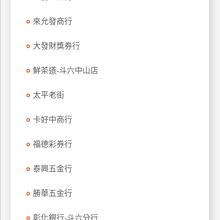
特
來允發商行
色
民
大發財獎券行
宿
鮮茶道-斗六中山店
全
球
太平老街
租
車
卡好中商行
福德彩券行
網
紅
泰興五金行
帶
你
勝華五金行
玩
彰化銀行-斗六分行