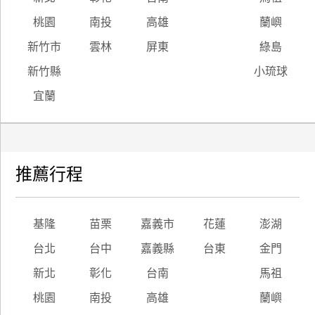
桃園
南投
高雄
蘭嶼
新竹市
雲林
屏東
綠島
新竹縣
小琉球
宜蘭
推薦行程
基隆
苗栗
嘉義市
花蓮
澎湖
台北
台中
嘉義縣
台東
金門
新北
彰化
台南
馬祖
桃園
南投
高雄
蘭嶼