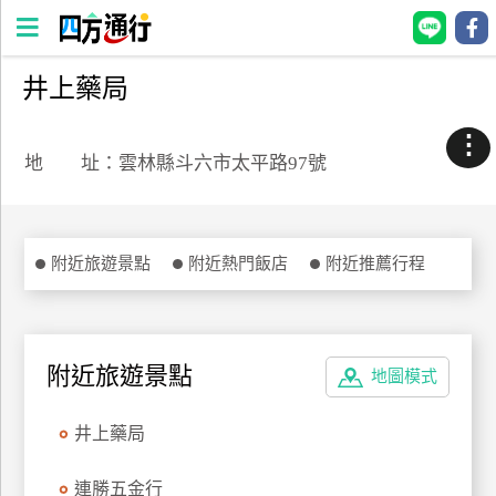
井上藥局
四
方
⋮
通
地 址：雲林縣斗六市太平路97號
行
訂
房
附近旅遊景點
附近熱門飯店
附近推薦行程
台
灣
訂
附近旅遊景點
地圖模式
房
井上藥局
直接跟飯店訂房
HOT
連勝五金行