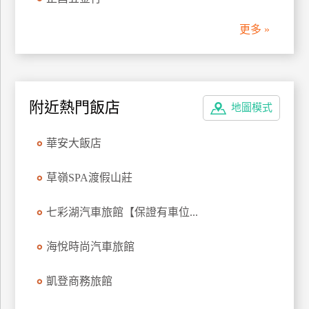
管
更多 »
理
會
員
附近熱門飯店
地圖模式
帳
戶
華安大飯店
客
草嶺SPA渡假山莊
服
聯
七彩湖汽車旅館【保證有車位...
絡
單
海悅時尚汽車旅館
凱登商務旅館
Line
線