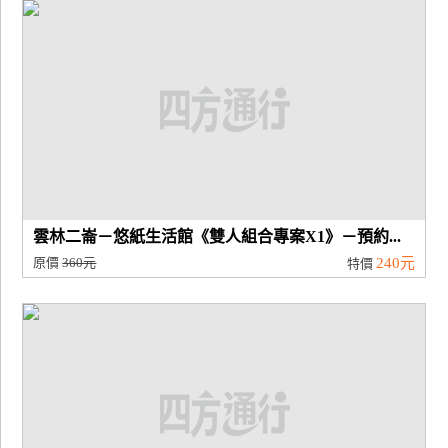
廠
商
合
作
旅
伴
計
雲林二崙－悠紙生活館《雙人組合專案X1》－預約...
劃
原價
360元
240元
特價
商
品
宣
傳