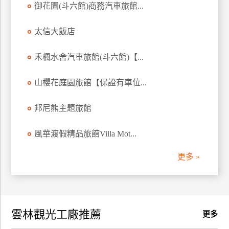
御花園(斗六館)商務汽車旅館...
訂
房
太信大飯店
禾楓水舍汽車旅館(斗六館)【...
請
款
收
山櫻花庭園旅館【保證有車位...
據
邦尼熊主題旅館
合
作
風華渡假精品旅館Villa Mot...
提
案
更多 »
飯
店
合
雲林觀光工廠推薦
作
更多