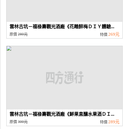
雲林古坑－福祿壽觀光酒廠《花雕醉梅ＤＩＹ體驗...
原價
280元
269元
特價
雲林古坑－福祿壽觀光酒廠《鮮果直釀水果酒ＤＩ...
原價
300元
289元
特價