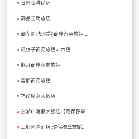
日升咖啡民宿
上
客
御品王朝旅店
服
御花園(虎尾館)商務汽車旅館...
紅
風信子商務旅館斗六館
利
查
觀月商務休閒旅館
詢
雲都商務旅館
訂
房
福爾摩莎大飯店
Q&A
劍湖山渡假大飯店【環保標章...
國
三好國際酒店(環保標章旅館...
旅
卡