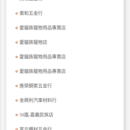
玩
東和五金行
樂
地
圖
愛貓族寵物用品專賣店
顧
愛貓族寵物店
客
服
務
愛貓族寵物用品專賣店
愛貓族寵物用品專賣店
顧
客
進榮鋼索五金行
滿
意
金興利汽車材料行
度
50嵐-嘉義民族店
訂
富元鐵材五金行
單