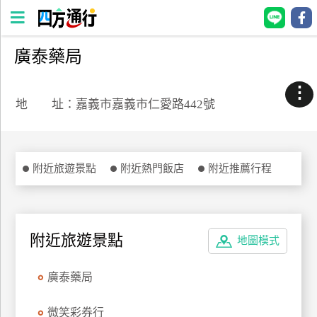
廣泰藥局
四
方
⋮
通
地 址：嘉義市嘉義市仁愛路442號
行
訂
房
附近旅遊景點
附近熱門飯店
附近推薦行程
台
灣
訂
附近旅遊景點
地圖模式
房
廣泰藥局
直接跟飯店訂房
HOT
微笑彩券行