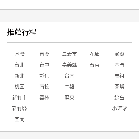
推薦行程
基隆
苗栗
嘉義市
花蓮
澎湖
台北
台中
嘉義縣
台東
金門
新北
彰化
台南
馬祖
桃園
南投
高雄
蘭嶼
新竹市
雲林
屏東
綠島
新竹縣
小琉球
宜蘭