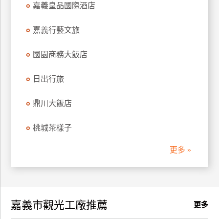
嘉義皇品國際酒店
訂
房
嘉義行藝文旅
國園商務大飯店
請
款
收
日出行旅
據
鼎川大飯店
合
作
桃城茶樣子
提
案
更多 »
飯
店
合
嘉義市觀光工廠推薦
作
更多