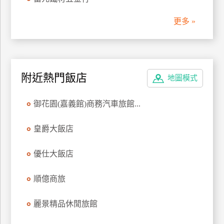
管
更多 »
理
會
員
附近熱門飯店
地圖模式
帳
戶
御花園(嘉義館)商務汽車旅館...
客
皇爵大飯店
服
聯
優仕大飯店
絡
單
順億商旅
麗景精品休閒旅館
Line
線