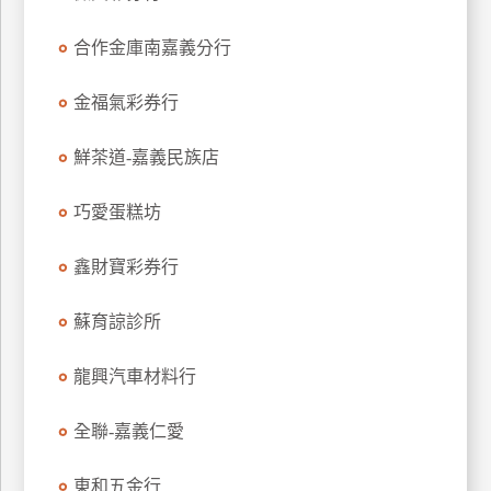
特
合作金庫南嘉義分行
色
民
金福氣彩券行
宿
鮮茶道-嘉義民族店
全
球
巧愛蛋糕坊
租
車
鑫財寶彩券行
蘇育諒診所
網
紅
龍興汽車材料行
帶
你
全聯-嘉義仁愛
玩
東和五金行