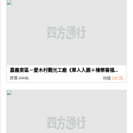
廠
商
合
作
旅
伴
計
嘉義東區－愛木村觀光工廠《單人入園＋檜樂箸福...
劃
原價
250元
245元
特價
商
品
宣
傳