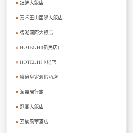
鈺通大飯店
上
客
嘉禾玉山國際大飯店
服
香湖國際大飯店
紅
HOTEL HI(新民店)
利
查
HOTEL HI垂楊店
詢
樂億皇家渡假酒店
訂
房
洄嘉居行旅
Q&A
冠閣大飯店
國
嘉楠風華酒店
旅
卡