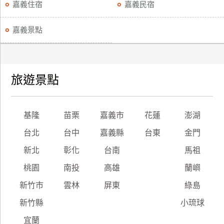
嘉義住宿
嘉義民宿
嘉義景點
旅遊景點
基隆
苗栗
嘉義市
花蓮
澎湖
台北
台中
嘉義縣
台東
金門
新北
彰化
台南
馬祖
桃園
南投
高雄
蘭嶼
新竹市
雲林
屏東
綠島
新竹縣
小琉球
宜蘭