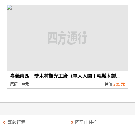
嘉義東區－愛木村觀光工廠《單人入園＋輕鬆木製...
原價
300元
289元
特價
嘉義行程
阿里山住宿