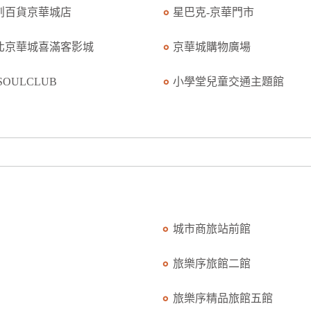
創百貨京華城店
星巴克-京華門市
北京華城喜滿客影城
京華城購物廣場
SOULCLUB
小學堂兒童交通主題館
城市商旅站前館
旅樂序旅館二館
旅樂序精品旅館五館