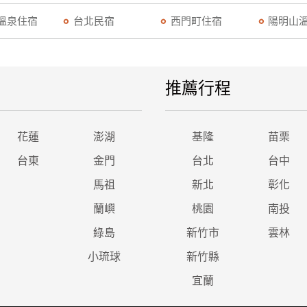
溫泉住宿
台北民宿
西門町住宿
陽明山
推薦行程
花蓮
澎湖
基隆
苗栗
台東
金門
台北
台中
馬祖
新北
彰化
蘭嶼
桃園
南投
綠島
新竹市
雲林
小琉球
新竹縣
宜蘭