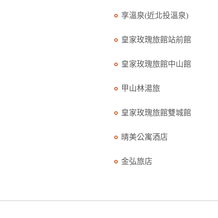
享溫泉(近北投溫泉)
皇家玫瑰旅館站前館
皇家玫瑰旅館中山館
甲山林湯旅
皇家玫瑰旅館雙城館
晴美公寓酒店
金弘旅店