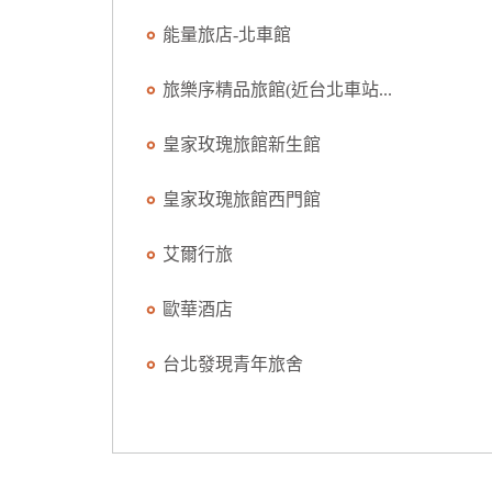
能量旅店-北車館
旅樂序精品旅館(近台北車站...
皇家玫瑰旅館新生館
皇家玫瑰旅館西門館
艾爾行旅
歐華酒店
台北發現青年旅舍