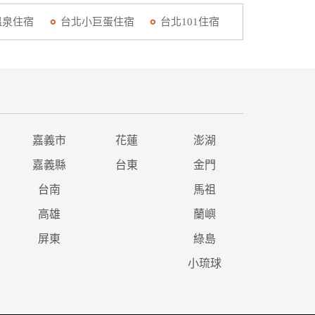
溫泉住宿
台北小巨蛋住宿
台北101住宿
嘉義市
花蓮
澎湖
嘉義縣
台東
金門
台南
馬祖
高雄
蘭嶼
屏東
綠島
小琉球