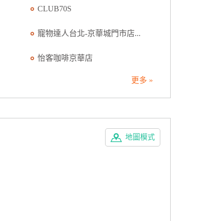
CLUB70S
寵物達人台北-京華城門市店...
怡客咖啡京華店
更多 »
地圖模式