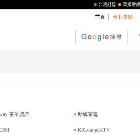
台灣訂房
直接跟
首頁
台北景點
bway-京華城店
新驊家電
ESSI
K9LoungeKTV