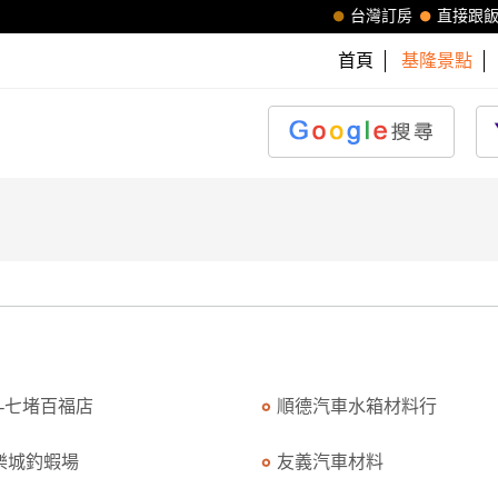
台灣訂房
直接跟
首頁
基隆景點
K-七堵百福店
順德汽車水箱材料行
樂城釣蝦場
友義汽車材料