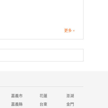
更多 »
嘉義市
花蓮
澎湖
嘉義縣
台東
金門