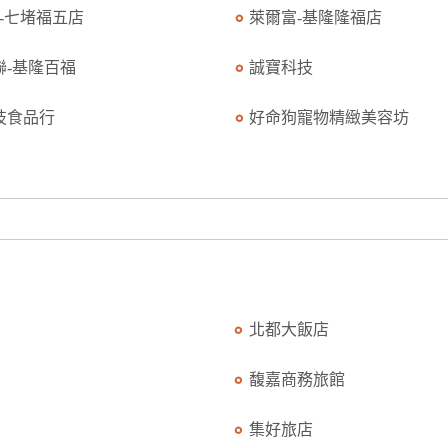
K-七堵福五店
萊爾富-基隆隆福店
聯-基隆百福
誠寶科技
技食品行
好命狗寵物精緻美容坊
北都大飯店
馥嘉商務旅館
集好旅店