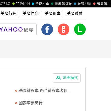
飯店訂房
特色民宿
全球租車
網紅帶你玩
玩樂地圖
會員帳戶
基隆行程
基隆住宿
基隆租車
基隆體驗
地圖模式
基隆計程車-聯合計程車客運...
國泰車業商行