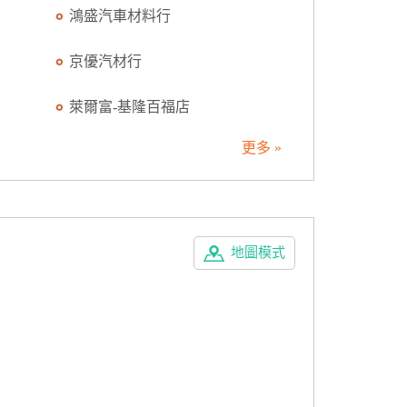
鴻盛汽車材料行
京優汽材行
萊爾富-基隆百福店
更多 »
地圖模式