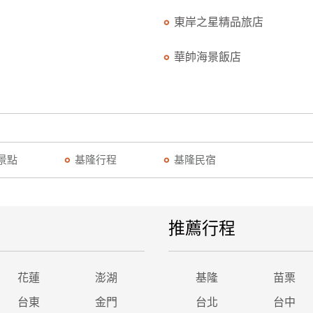
東岸之星精品旅店
華帥海景飯店
景點
基隆行程
基隆民宿
推薦行程
花蓮
澎湖
基隆
苗栗
台東
金門
台北
台中