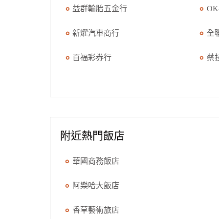
益群輪胎五金行
O
新燿汽車商行
全
百福彩券行
蔡
附近熱門飯店
華國商務飯店
阿樂哈大飯店
香草藝術旅店