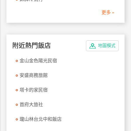
管
更多 »
理
會
員
附近熱門飯店
地圖模式
帳
戶
金山金色陽光民宿
客
安盛商務旅館
服
聯
塔卡的家民宿
絡
單
首府大旅社
瓏山林台北中和飯店
Line
線