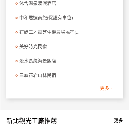
沐舍溫泉渡假酒店
訂
房
中和君迪商旅(保證有車位)...
石碇三才靈芝生機農場民宿(...
請
款
收
美好時光民宿
據
淡水長緹海景飯店
合
作
三峽花岩山林民宿
提
案
更多 »
飯
店
合
新北觀光工廠推薦
作
更多