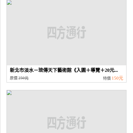
廠
商
合
作
旅
伴
計
新北市淡水－琉傳天下藝術館《入園＋導覽＋20元...
劃
原價
250元
150元
特價
商
品
宣
傳