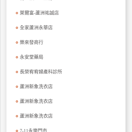
特
萊爾富-蘆洲祐誠店
色
民
全家蘆洲永華店
宿
樂來發商行
全
球
永安堂藥局
租
車
長榮宥宥婦產科診所
蘆洲新象洗衣店
網
紅
蘆洲新象洗衣店
帶
你
蘆洲新象洗衣店
玩
7-11永樂門市