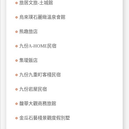
旅居文旅-土城館
上
客
烏來璞石麗緻溫泉會館
服
熊趣旅店
紅
九份A-HOME民宿
利
查
集璦飯店
詢
九份九重町客棧民宿
訂
房
九份岩屋民宿
Q&A
馥華大觀商務旅館
國
金瓜石藝棧景觀度假別墅
旅
卡