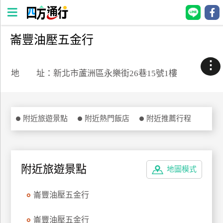
崙豐油壓五金行
四
方
⋮
通
地 址：新北市蘆洲區永樂街26巷15號1樓
行
訂
房
附近旅遊景點
附近熱門飯店
附近推薦行程
台
灣
訂
附近旅遊景點
地圖模式
房
崙豐油壓五金行
直接跟飯店訂房
HOT
崙豐油壓五金行