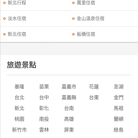
新北行程
萬里住宿
淡水住宿
金山溫泉住宿
新北住宿
板橋住宿
旅遊景點
基隆
苗栗
嘉義市
花蓮
澎湖
台北
台中
嘉義縣
台東
金門
新北
彰化
台南
馬祖
桃園
南投
高雄
蘭嶼
新竹市
雲林
屏東
綠島