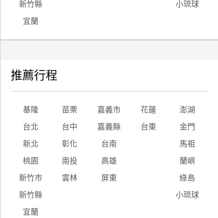
新竹縣
小琉球
宜蘭
推薦行程
基隆
苗栗
嘉義市
花蓮
澎湖
台北
台中
嘉義縣
台東
金門
新北
彰化
台南
馬祖
桃園
南投
高雄
蘭嶼
新竹市
雲林
屏東
綠島
新竹縣
小琉球
宜蘭