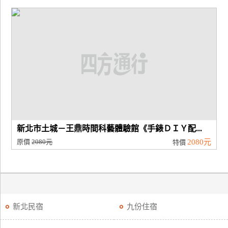
新北市土城－王鼎時間科藝體驗館《手錶ＤＩＹ配...
原價
2080元
2080元
特價
新北民宿
九份住宿