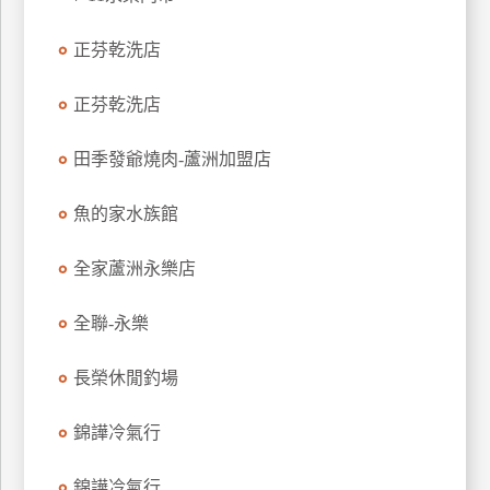
玩
正芬乾洗店
樂
地
圖
正芬乾洗店
顧
田季發爺燒肉-蘆洲加盟店
客
服
務
魚的家水族館
全家蘆洲永樂店
顧
客
全聯-永樂
滿
意
長榮休閒釣場
度
錦譁冷氣行
訂
錦譁冷氣行
單