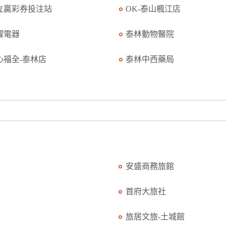
立贏彩券投注站
OK-泰山楓江店
耀電器
泰林動物醫院
心福全-泰林店
泰林中西藥局
安盛商務旅館
首府大旅社
旅居文旅-土城館