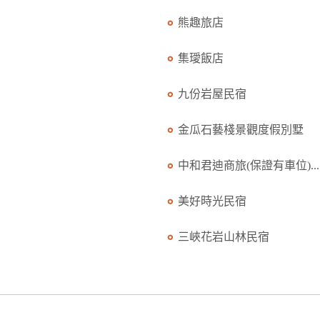
熊趣旅店
集璦飯店
九份岩屋民宿
金瓜石藝棧景觀度假別墅
中和君迪商旅(保證有車位)...
美好時光民宿
三峽花岩山林民宿