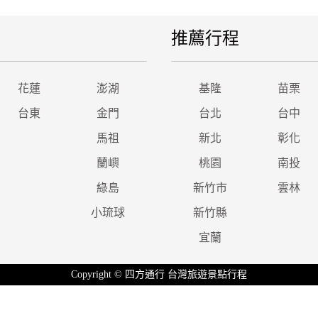
推薦行程
花蓮
澎湖
基隆
苗栗
台東
金門
台北
台中
馬祖
新北
彰化
蘭嶼
桃園
南投
綠島
新竹市
雲林
小琉球
新竹縣
宜蘭
Copyright © 四方通行 台灣旅遊景點行程