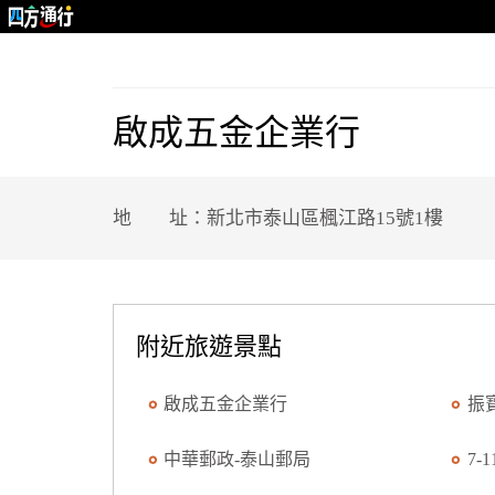
啟成五金企業行
地 址：新北市泰山區楓江路15號1樓
附近旅遊景點
啟成五金企業行
振
中華郵政-泰山郵局
7-