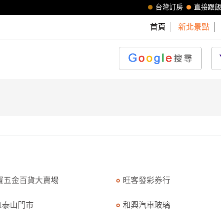
台灣訂房
直接跟
首頁
新北景點
寶五金百貨大賣場
旺客發彩券行
11泰山門市
和興汽車玻璃