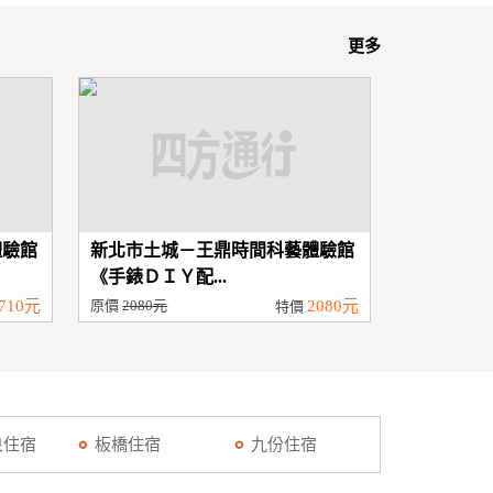
更多
體驗館
新北市土城－王鼎時間科藝體驗館
《手錶ＤＩＹ配...
710元
原價
2080元
2080元
特價
泉住宿
板橋住宿
九份住宿