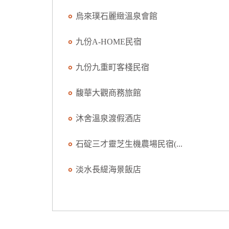
烏來璞石麗緻溫泉會館
九份A-HOME民宿
九份九重町客棧民宿
馥華大觀商務旅館
沐舍溫泉渡假酒店
石碇三才靈芝生機農場民宿(...
淡水長緹海景飯店