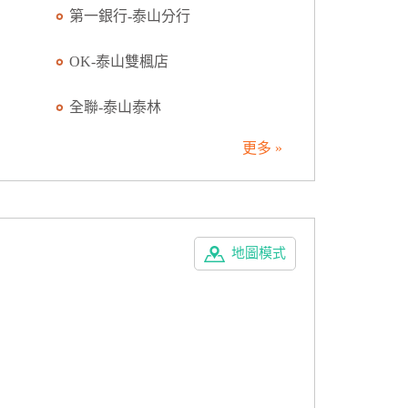
第一銀行-泰山分行
OK-泰山雙楓店
全聯-泰山泰林
更多 »
地圖模式