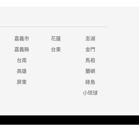
嘉義市
花蓮
澎湖
嘉義縣
台東
金門
台南
馬祖
高雄
蘭嶼
屏東
綠島
小琉球