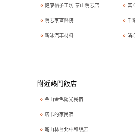
健康橘子工坊-泰山明志店
富
明志家畜醫院
千
新泳汽車材料
清
附近熱門飯店
金山金色陽光民宿
塔卡的家民宿
瓏山林台北中和飯店