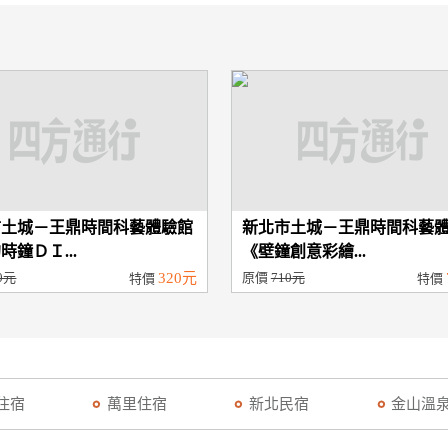
市土城－王鼎時間科藝體驗館
新北市土城－王鼎時間科藝
時鐘ＤＩ...
《壁鐘創意彩繪...
0元
320元
原價
710元
特價
特價
住宿
萬里住宿
新北民宿
金山溫