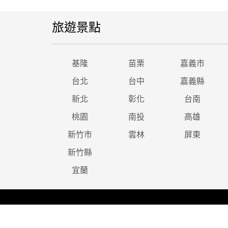
旅遊景點
基隆
苗栗
嘉義市
台北
台中
嘉義縣
新北
彰化
台南
桃園
南投
高雄
新竹市
雲林
屏東
新竹縣
宜蘭