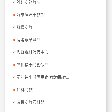
雅迪商務旅店
上
客
好來屋汽車旅館
服
紅樓商旅
紅
鹿港永樂酒店
利
查
彩虹森林渡假中心
詢
彰化福泰商務飯店
訂
房
童年往事莊園民宿(鹿港民宿...
Q&A
員林商旅
國
康橋商旅員林館
旅
卡