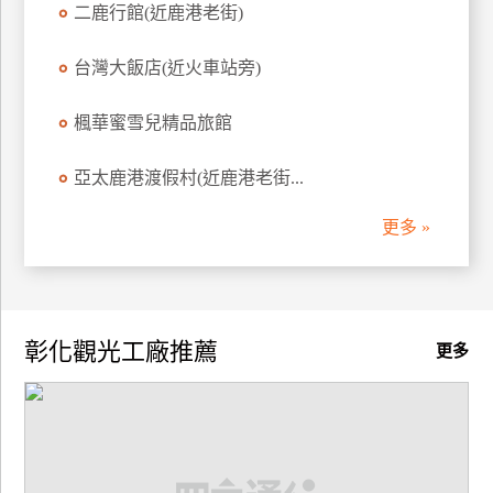
二鹿行館(近鹿港老街)
訂
房
台灣大飯店(近火車站旁)
楓華蜜雪兒精品旅館
請
款
收
亞太鹿港渡假村(近鹿港老街...
據
更多 »
合
作
提
案
彰化觀光工廠推薦
更多
飯
店
合
作