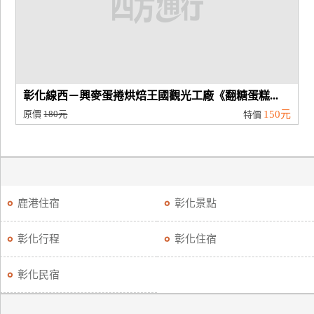
廠
商
合
作
彰化線西－興麥蛋捲烘焙王國觀光工廠《翻糖蛋糕...
原價
180元
150元
特價
旅
伴
計
劃
鹿港住宿
彰化景點
商
彰化行程
彰化住宿
品
宣
彰化民宿
傳