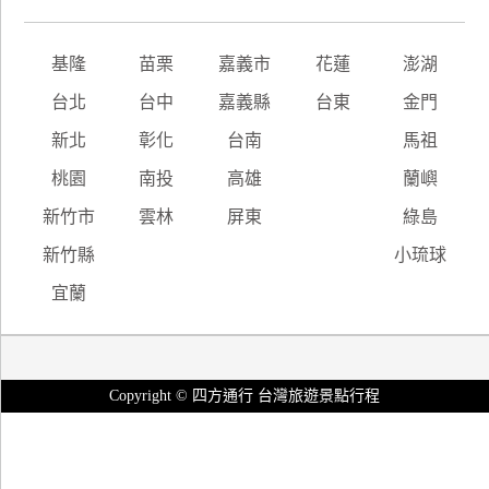
基隆
苗栗
嘉義市
花蓮
澎湖
台北
台中
嘉義縣
台東
金門
新北
彰化
台南
馬祖
桃園
南投
高雄
蘭嶼
新竹市
雲林
屏東
綠島
新竹縣
小琉球
宜蘭
Copyright © 四方通行 台灣旅遊景點行程