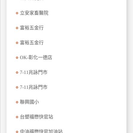
特
立安家畜醫院
色
民
富裕五金行
宿
富裕五金行
全
球
OK-彰化一德店
租
車
7-11兆詠門市
7-11兆詠門市
網
紅
聯興國小
帶
你
台塑福懋快官站
玩
中油福懋快官加油站