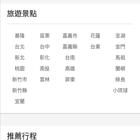
旅遊景點
基隆
苗栗
嘉義市
花蓮
澎湖
台北
台中
嘉義縣
台東
金門
新北
彰化
台南
馬祖
桃園
南投
高雄
蘭嶼
新竹市
雲林
屏東
綠島
新竹縣
小琉球
宜蘭
推薦行程