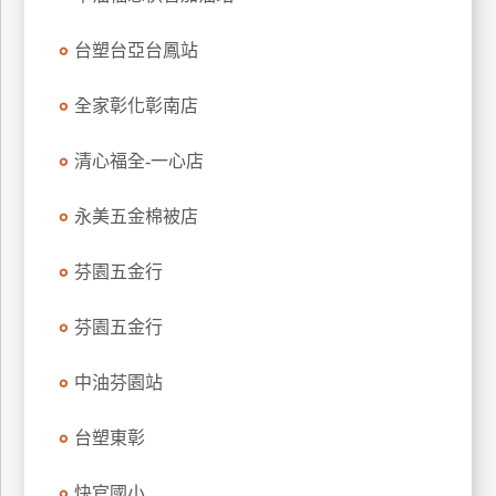
玩
台塑台亞台鳳站
樂
地
圖
全家彰化彰南店
顧
清心福全-一心店
客
服
務
永美五金棉被店
芬園五金行
顧
客
芬園五金行
滿
意
中油芬園站
度
台塑東彰
訂
快官國小
單