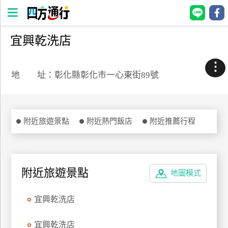
宜興乾洗店
四
方
⋮
通
地 址：彰化縣彰化市一心東街89號
行
訂
房
附近旅遊景點
附近熱門飯店
附近推薦行程
台
灣
訂
附近旅遊景點
地圖模式
房
宜興乾洗店
直接跟飯店訂房
HOT
宜興乾洗店