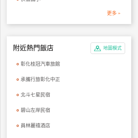
管
更多 »
理
會
員
附近熱門飯店
地圖模式
帳
戶
彰化桂冠汽車旅館
客
承攜行旅彰化中正
服
聯
北斗七星民宿
絡
單
碧山左岸民宿
員林麗禧酒店
Line
線