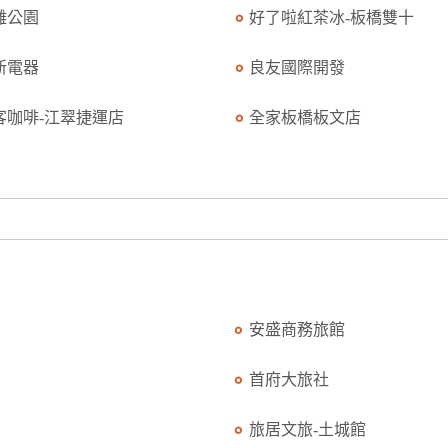
雕公園
好了啦紅茶冰-板橋雙十
新電器
良友國際開發
客咖啡-江翠捷運店
全家板橋板文店
安盛商務旅館
首府大旅社
旅居文旅-土城館