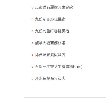
烏來璞石麗緻溫泉會館
九份A-HOME民宿
九份九重町客棧民宿
馥華大觀商務旅館
沐舍溫泉渡假酒店
石碇三才靈芝生機農場民宿(...
淡水長緹海景飯店