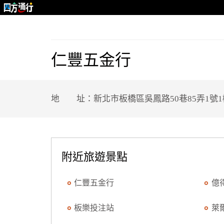
仁豐五金行
地 址：新北市板橋區吳鳳路50巷85弄1號1
附近旅遊景點
仁豐五金行
億
板樂投注站
萊