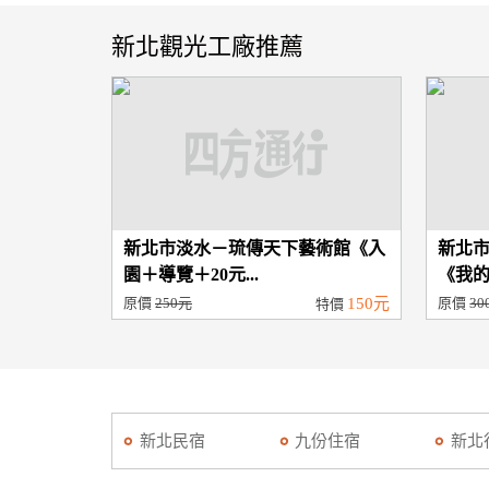
新北觀光工廠推薦
新北市淡水－琉傳天下藝術館《入
新北
園＋導覽＋20元...
《我的
原價
250元
150元
原價
30
特價
新北民宿
九份住宿
新北