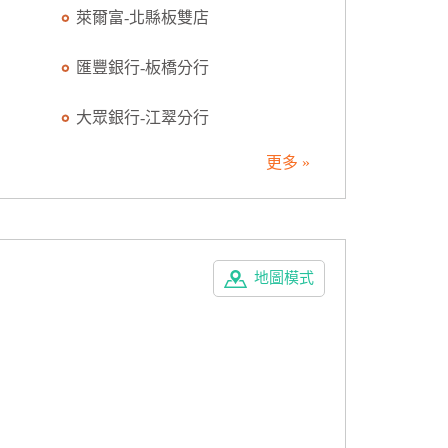
萊爾富-北縣板雙店
匯豐銀行-板橋分行
大眾銀行-江翠分行
更多 »
地圖模式