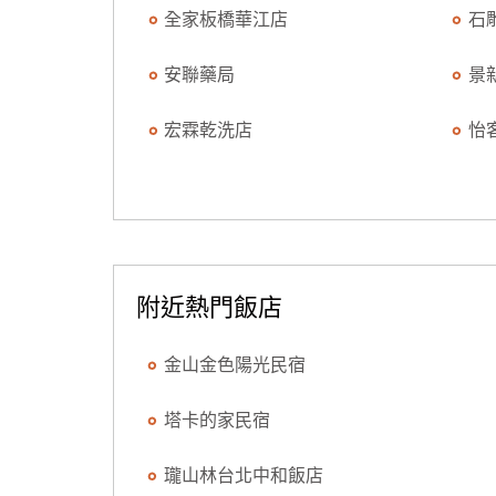
全家板橋華江店
石
安聯藥局
景
宏霖乾洗店
怡
附近熱門飯店
金山金色陽光民宿
塔卡的家民宿
瓏山林台北中和飯店