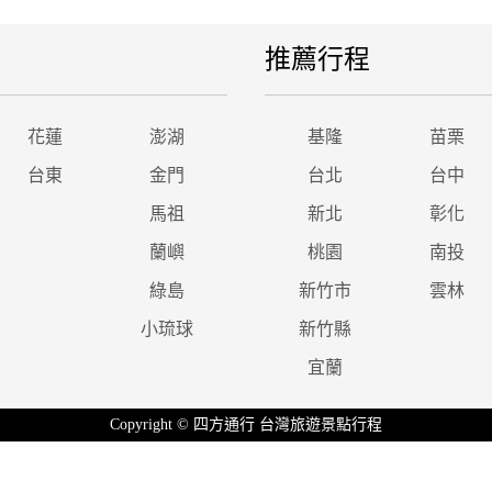
推薦行程
花蓮
澎湖
基隆
苗栗
台東
金門
台北
台中
馬祖
新北
彰化
蘭嶼
桃園
南投
綠島
新竹市
雲林
小琉球
新竹縣
宜蘭
Copyright © 四方通行 台灣旅遊景點行程