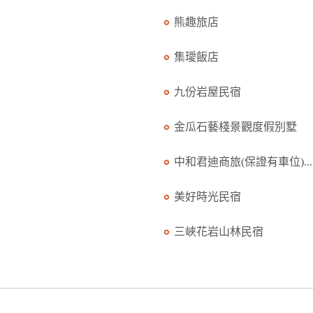
熊趣旅店
集璦飯店
九份岩屋民宿
金瓜石藝棧景觀度假別墅
中和君迪商旅(保證有車位)...
美好時光民宿
三峽花岩山林民宿