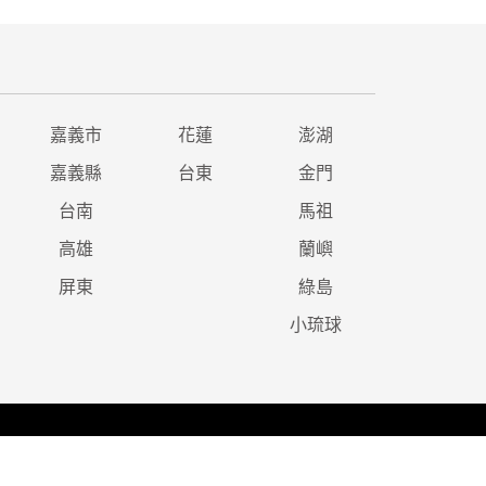
嘉義市
花蓮
澎湖
嘉義縣
台東
金門
台南
馬祖
高雄
蘭嶼
屏東
綠島
小琉球