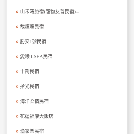
山禾曙旅宿(寵物友善民宿)...
哉煙煙民宿
勝安1號民宿
愛曦 I-SEA民宿
十街民宿
拾光民宿
海洋柔情民宿
花蓮福康大飯店
漁家樂民宿