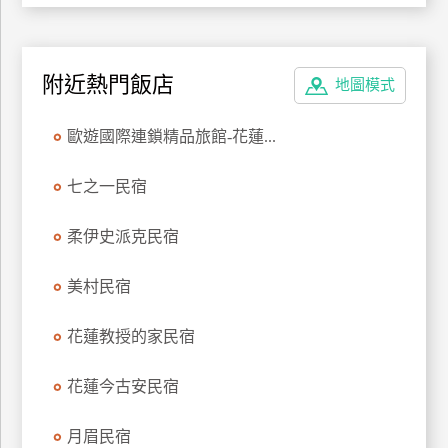
廠
商
附近熱門飯店
地圖模式
合
作
歐遊國際連鎖精品旅館-花蓮...
旅
七之一民宿
伴
計
柔伊史派克民宿
劃
美村民宿
商
花蓮教授的家民宿
品
宣
花蓮今古安民宿
傳
月眉民宿