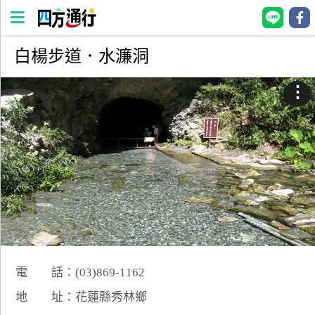
白楊步道．水濂洞
四
方
⋮
通
行
訂
房
台
灣
訂
房
電 話：(03)869-1162
直接跟飯店訂房
HOT
地 址：花蓮縣秀林鄉