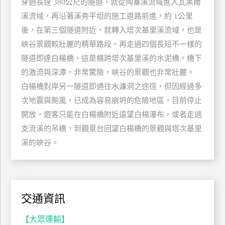
穿過長達 380公尺的隧道，就從陶塞溪流域進入瓦黑爾
玩
溪流域，再沿著溪旁平坦的施工道路前進，約 1公里
樂
後，在第三個隧道附近，就轉入塔次基里溪流域，也是
地
峽谷景觀較壯麗的精華路段。再走過四個長短不一樣的
圖
隧道即達白楊橋，這是橫跨塔次基里溪的水泥橋，橋下
顧
的激流與深潭，非常驚險，峽谷的景觀也非常壯麗。
客
白楊橋對岸另一隧道即通往水濂洞之途徑，但因經過多
服
務
次地震與颱風，已成為容易崩坍的危險地區，目前停止
開放，遊客只能在白楊橋附近遠望白楊瀑布，或者走過
支流溪的吊橋，到觀景台回望白楊橋的景觀與塔次基里
顧
客
溪的峽谷。
滿
意
度
交通資訊
訂
【大眾運輸】
單