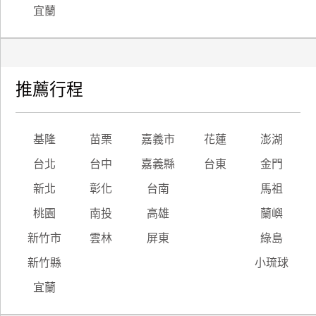
宜蘭
推薦行程
基隆
苗栗
嘉義市
花蓮
澎湖
台北
台中
嘉義縣
台東
金門
新北
彰化
台南
馬祖
桃園
南投
高雄
蘭嶼
新竹市
雲林
屏東
綠島
新竹縣
小琉球
宜蘭