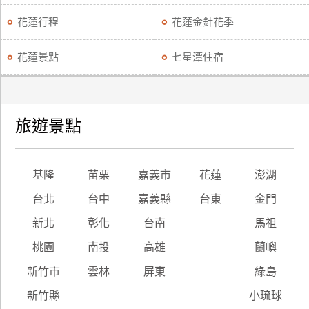
花蓮行程
花蓮金針花季
花蓮景點
七星潭住宿
旅遊景點
基隆
苗栗
嘉義市
花蓮
澎湖
台北
台中
嘉義縣
台東
金門
新北
彰化
台南
馬祖
桃園
南投
高雄
蘭嶼
新竹市
雲林
屏東
綠島
新竹縣
小琉球