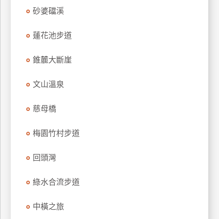
上
砂婆礑溪
客
服
蓮花池步道
錐麓大斷崖
紅
利
文山溫泉
查
詢
慈母橋
梅園竹村步道
訂
房
回頭灣
Q&A
綠水合流步道
國
旅
中橫之旅
卡