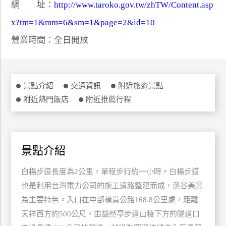
網 址：
http://www.taroko.gov.tw/zhTW/Content.asp
特
x?tm=1&mm=6&sm=1&page=2&id=10
色
民
營業時間：全日開放
宿
全
景點介紹
交通資訊
附近旅遊景點
球
附近熱門飯店
附近推薦行程
租
車
景點介紹
網
紅
白楊步道長度為2公里，單程步行約一小時。白楊步道
帶
也是利用台灣電力公司的施工道路整建而成，溪谷美景
你
為主要特色。入口在中部橫貫公路168.8公里處，距離
玩
天祥西方約500公尺，由豁然亭步道山稜下方的隧道口