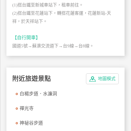
(1)搭台鐵至新城車站下，租車前往。
管
(2)搭台鐵至花蓮站下，轉搭花蓮客運，花蓮新站-天
理
祥，於天祥站下。
會
【自行開車】
員
國道5號→蘇澳交流道下→台9線→台8線。
帳
戶
客
附近旅遊景點
地圖模式
服
聯
白楊步道．水濂洞
絡
單
禪光寺
神祕谷步道
Line
線