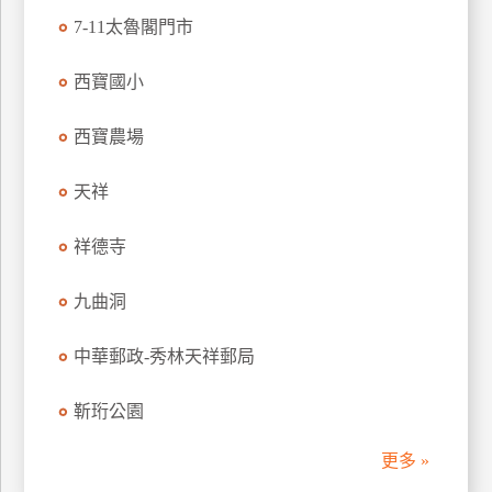
訂
7-11太魯閣門市
房
西寶國小
請
西寶農場
款
收
天祥
據
祥德寺
合
作
提
九曲洞
案
中華郵政-秀林天祥郵局
飯
店
靳珩公園
合
作
更多 »