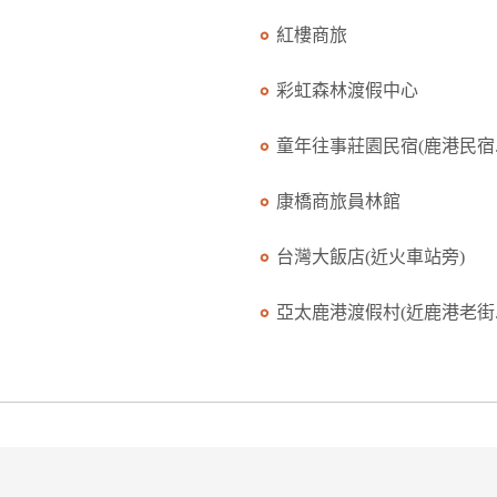
紅樓商旅
彩虹森林渡假中心
童年往事莊園民宿(鹿港民宿..
康橋商旅員林館
台灣大飯店(近火車站旁)
亞太鹿港渡假村(近鹿港老街..