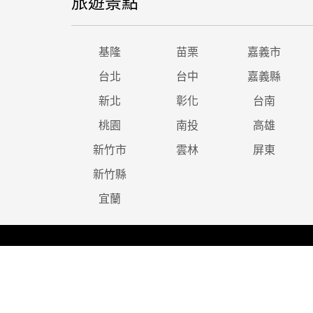
旅遊景點
基隆
苗栗
嘉義市
台北
台中
嘉義縣
新北
彰化
台南
桃園
南投
高雄
新竹市
雲林
屏東
新竹縣
宜蘭