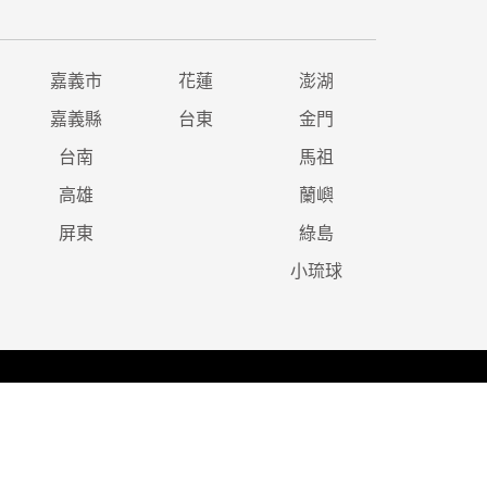
嘉義市
花蓮
澎湖
嘉義縣
台東
金門
台南
馬祖
高雄
蘭嶼
屏東
綠島
小琉球