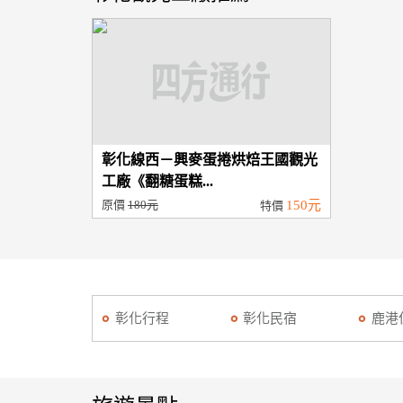
彰化線西－興麥蛋捲烘焙王國觀光
工廠《翻糖蛋糕...
原價
180元
150元
特價
彰化行程
彰化民宿
鹿港