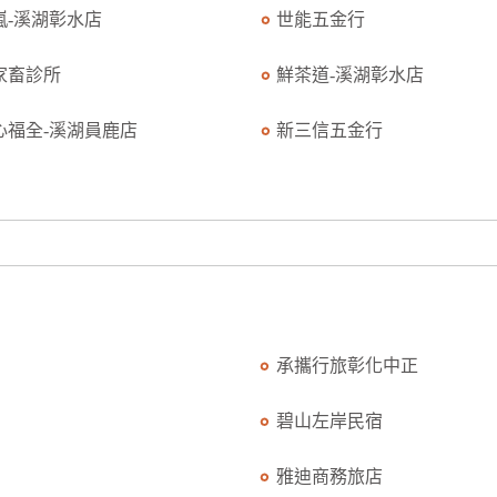
0嵐-溪湖彰水店
世能五金行
家畜診所
鮮茶道-溪湖彰水店
心福全-溪湖員鹿店
新三信五金行
承攜行旅彰化中正
碧山左岸民宿
雅迪商務旅店