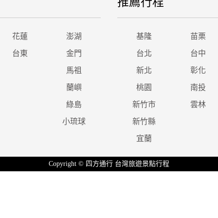
推薦行程
花蓮
澎湖
基隆
苗栗
台東
金門
台北
台中
馬祖
新北
彰化
蘭嶼
桃園
南投
綠島
新竹市
雲林
小琉球
新竹縣
宜蘭
Copyright © 四方通行 台灣旅遊景點行程