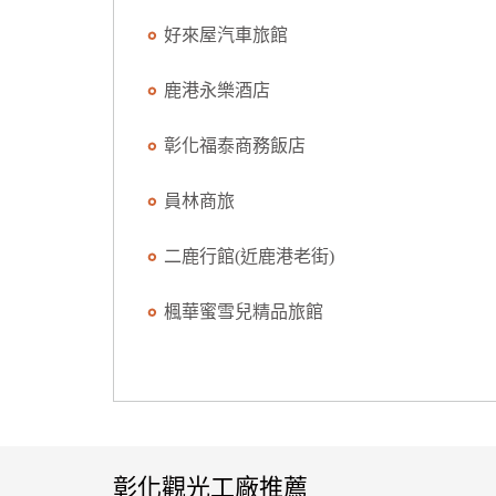
好來屋汽車旅館
鹿港永樂酒店
彰化福泰商務飯店
員林商旅
二鹿行館(近鹿港老街)
楓華蜜雪兒精品旅館
彰化觀光工廠推薦