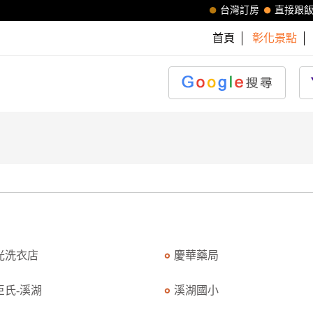
台灣訂房
直接跟
首頁
彰化景點
光洗衣店
慶華藥局
臣氏-溪湖
溪湖國小