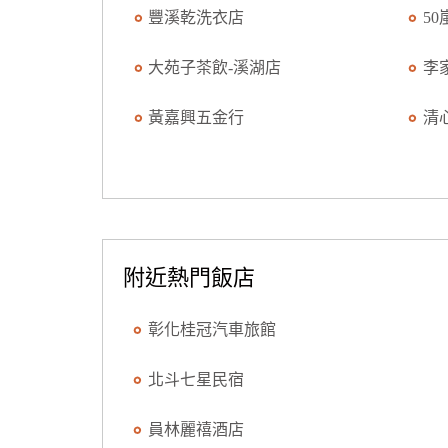
豐溪乾洗衣店
5
大苑子茶飲-溪湖店
李
黃嘉興五金行
清
附近熱門飯店
彰化桂冠汽車旅館
北斗七星民宿
員林麗禧酒店