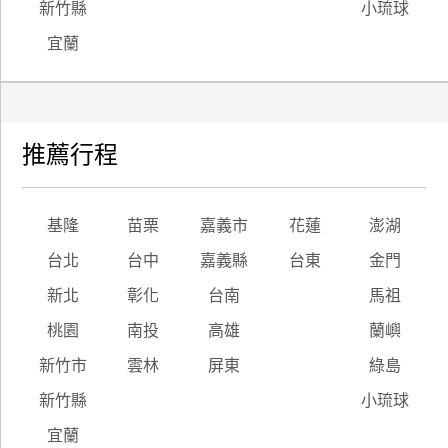
新竹縣
小琉球
宜蘭
推薦行程
基隆
苗栗
嘉義市
花蓮
澎湖
台北
台中
嘉義縣
台東
金門
新北
彰化
台南
馬祖
桃園
南投
高雄
蘭嶼
新竹市
雲林
屏東
綠島
新竹縣
小琉球
宜蘭