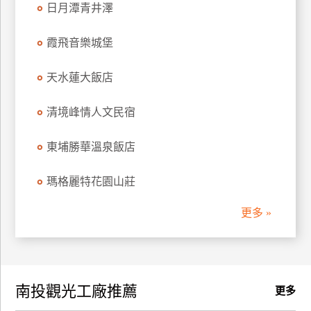
日月潭青井澤
訂
房
霞飛音樂城堡
天水蓮大飯店
請
款
收
清境峰情人文民宿
據
東埔勝華溫泉飯店
合
作
瑪格麗特花園山莊
提
案
更多 »
飯
店
合
南投觀光工廠推薦
作
更多