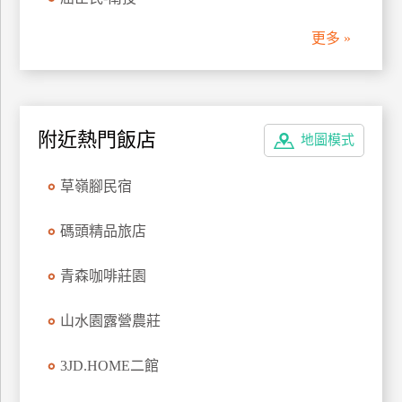
管
更多 »
理
會
員
附近熱門飯店
地圖模式
帳
戶
草嶺腳民宿
客
碼頭精品旅店
服
聯
青森咖啡莊園
絡
單
山水園露營農莊
3JD.HOME二館
Line
線