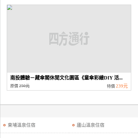
南投體驗－藏傘閣休閒文化園區《童傘彩繪DIY 活...
原價
250元
239元
特價
東埔溫泉住宿
廬山溫泉住宿