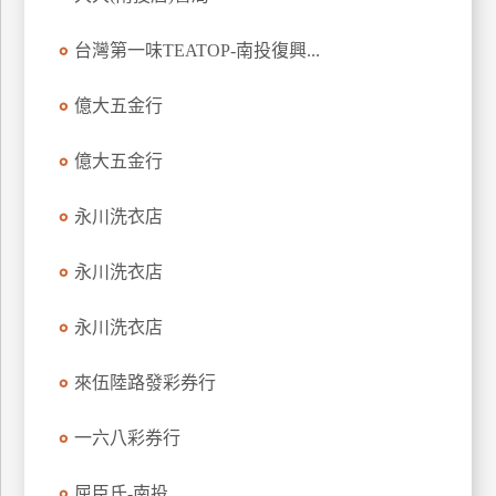
玩
台灣第一味TEATOP-南投復興...
樂
地
圖
億大五金行
顧
億大五金行
客
服
務
永川洗衣店
永川洗衣店
顧
客
永川洗衣店
滿
意
來伍陸路發彩券行
度
一六八彩券行
訂
屈臣氏-南投
單