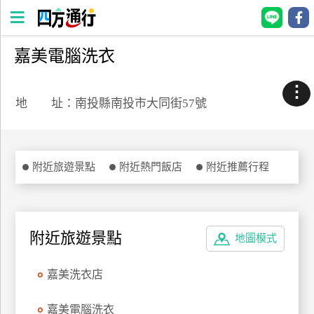
嘉美電腦洗衣
四
方
⋮
通
地 址：南投縣南投市大同街57號
行
訂
房
附近旅遊景點
附近熱門飯店
附近推薦行程
台
灣
訂
附近旅遊景點
地圖模式
房
嘉美洗衣店
直接跟飯店訂房
HOT
嘉美電腦洗衣