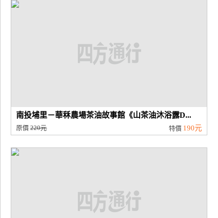
廠
商
合
作
旅
伴
計
南投埔里－華秝農場茶油故事館《山茶油沐浴露D...
劃
原價
220元
190元
特價
商
品
宣
傳