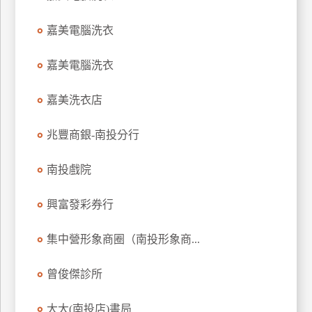
特
嘉美電腦洗衣
色
民
嘉美電腦洗衣
宿
嘉美洗衣店
全
球
兆豐商銀-南投分行
租
車
南投戲院
興富發彩券行
網
紅
集中營形象商圈（南投形象商...
帶
你
曾俊傑診所
玩
大大(南投店)書局