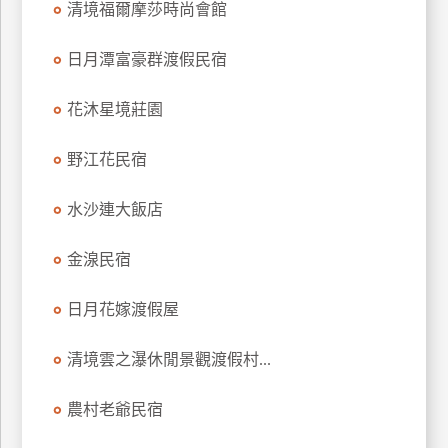
清境福爾摩莎時尚會館
上
客
日月潭富豪群渡假民宿
服
花沐星境莊園
紅
野江花民宿
利
查
水沙連大飯店
詢
金湶民宿
訂
房
日月花嫁渡假屋
Q&A
清境雲之瀑休閒景觀渡假村...
國
農村老爺民宿
旅
卡