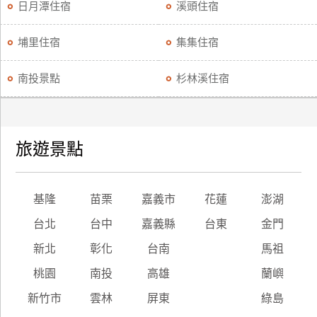
日月潭住宿
溪頭住宿
埔里住宿
集集住宿
南投景點
杉林溪住宿
旅遊景點
基隆
苗栗
嘉義市
花蓮
澎湖
台北
台中
嘉義縣
台東
金門
新北
彰化
台南
馬祖
桃園
南投
高雄
蘭嶼
新竹市
雲林
屏東
綠島