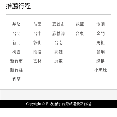
推薦行程
基隆
苗栗
嘉義市
花蓮
澎湖
台北
台中
嘉義縣
台東
金門
新北
彰化
台南
馬祖
桃園
南投
高雄
蘭嶼
新竹市
雲林
屏東
綠島
新竹縣
小琉球
宜蘭
Copyright © 四方通行 台灣旅遊景點行程