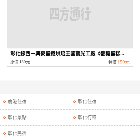
廠
商
合
作
彰化線西－興麥蛋捲烘焙王國觀光工廠《翻糖蛋糕...
旅
原價
180元
150元
特價
伴
計
劃
商
鹿港住宿
彰化住宿
品
宣
彰化景點
彰化行程
傳
彰化民宿