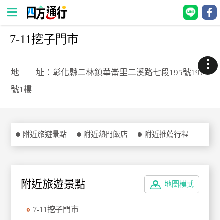
7-11挖子門市
四
方
⋮
通
地 址：彰化縣二林鎮華崙里二溪路七段195號197
行
號1樓
訂
房
附近旅遊景點
附近熱門飯店
附近推薦行程
台
灣
訂
房
附近旅遊景點
地圖模式
直接跟飯店訂房
HOT
7-11挖子門市