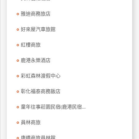
上
雅迪商務旅店
客
服
好來屋汽車旅館
紅
紅樓商旅
利
查
鹿港永樂酒店
詢
彩虹森林渡假中心
訂
彰化福泰商務飯店
房
Q&A
童年往事莊園民宿(鹿港民宿...
員林商旅
國
旅
卡
康橋商旅員林館