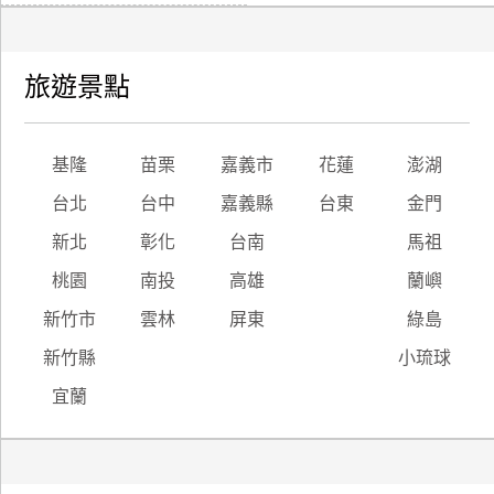
旅遊景點
基隆
苗栗
嘉義市
花蓮
澎湖
台北
台中
嘉義縣
台東
金門
新北
彰化
台南
馬祖
桃園
南投
高雄
蘭嶼
新竹市
雲林
屏東
綠島
新竹縣
小琉球
宜蘭