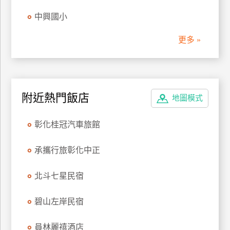
管
中興國小
理
更多 »
會
員
帳
附近熱門飯店
戶
地圖模式
彰化桂冠汽車旅館
客
服
承攜行旅彰化中正
聯
絡
北斗七星民宿
單
碧山左岸民宿
Line
員林麗禧酒店
線