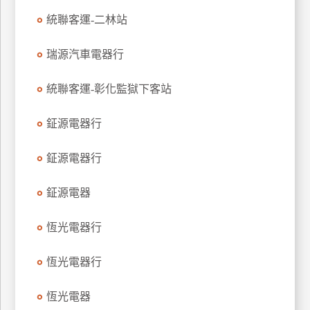
特
統聯客運-二林站
色
民
瑞源汽車電器行
宿
統聯客運-彰化監獄下客站
全
鉦源電器行
球
租
鉦源電器行
車
鉦源電器
網
恆光電器行
紅
帶
你
恆光電器行
玩
恆光電器