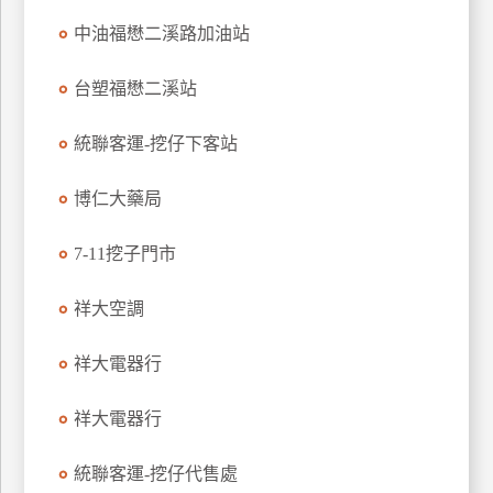
玩
中油福懋二溪路加油站
樂
地
台塑福懋二溪站
圖
統聯客運-挖仔下客站
顧
客
服
博仁大藥局
務
7-11挖子門市
顧
祥大空調
客
滿
意
祥大電器行
度
祥大電器行
訂
統聯客運-挖仔代售處
單