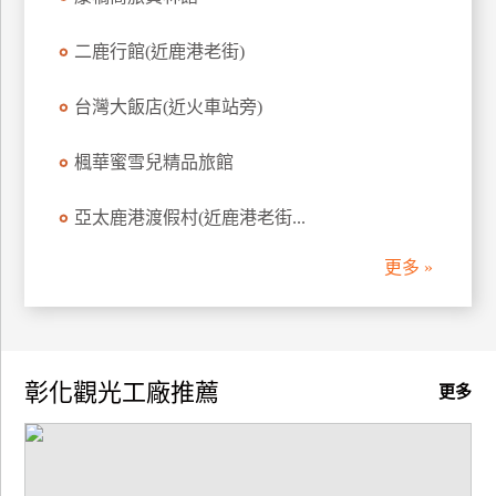
訂
房
二鹿行館(近鹿港老街)
台灣大飯店(近火車站旁)
請
款
楓華蜜雪兒精品旅館
收
據
亞太鹿港渡假村(近鹿港老街...
合
更多 »
作
提
案
飯
彰化觀光工廠推薦
更多
店
合
作