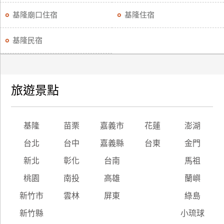
訂
基隆廟口住宿
基隆住宿
房
基隆民宿
請
款
收
旅遊景點
據
合
作
基隆
苗栗
嘉義市
花蓮
澎湖
提
案
台北
台中
嘉義縣
台東
金門
新北
彰化
台南
馬祖
飯
桃園
南投
高雄
蘭嶼
店
新竹市
雲林
屏東
綠島
合
作
新竹縣
小琉球