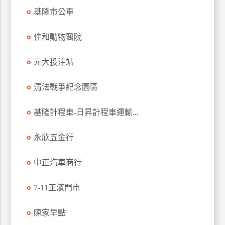
基隆市公車
特
色
民
佳和動物醫院
宿
元大投注站
全
清法戰爭紀念園區
球
租
基隆計程車-日昇計程車運輸...
車
永欣五金行
網
中正汽車商行
紅
帶
7-11正濱門市
你
玩
陳家早點