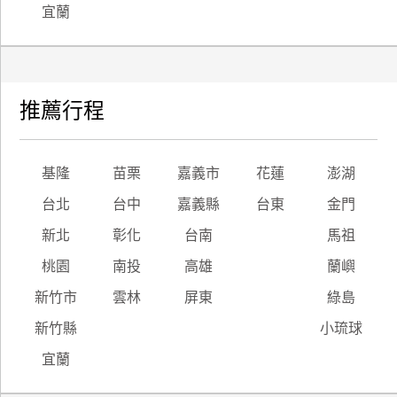
宜蘭
廠
商
合
作
推薦行程
旅
基隆
苗栗
嘉義市
花蓮
澎湖
伴
計
台北
台中
嘉義縣
台東
金門
劃
新北
彰化
台南
馬祖
桃園
南投
高雄
蘭嶼
商
新竹市
雲林
屏東
綠島
品
宣
新竹縣
小琉球
傳
宜蘭