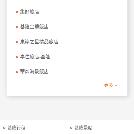
上
集好旅店
客
服
基隆金華飯店
紅
東岸之星精品旅店
利
查
享住旅店-基隆
詢
華帥海景飯店
訂
更多 »
房
Q&A
國
旅
基隆行程
基隆景點
卡