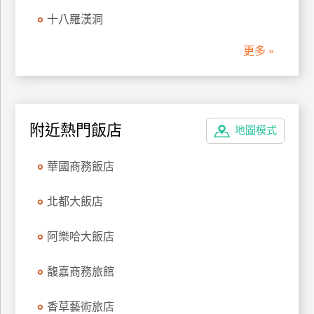
管
十八羅漢洞
理
更多 »
會
員
帳
附近熱門飯店
地圖模式
戶
華國商務飯店
客
服
北都大飯店
聯
絡
阿樂哈大飯店
單
馥嘉商務旅館
Line
香草藝術旅店
線