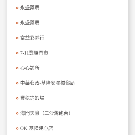
玩
永盛藥局
樂
地
永盛藥局
圖
富益彩券行
顧
客
服
7-11豐勝門市
務
心心診所
顧
中華郵政-基隆安瀾橋郵局
客
滿
豐稔釣蝦場
意
度
海門天險（二沙灣砲台）
訂
OK-基隆建心店
單