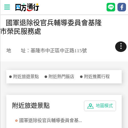
國軍退除役官兵輔導委員會基隆
四
市榮民服務處
方
通
⋮
行
地 址：基隆市中正區中正路115號
訂
房
附近旅遊景點
附近熱門飯店
附近推薦行程
台
灣
訂
房
附近旅遊景點
地圖模式
直接跟飯店訂房
HOT
國軍退除役官兵輔導委員會基...