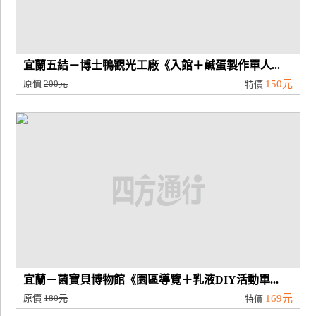
宜蘭五結－博士鴨觀光工廠《入館＋鹹蛋製作單人...
原價
200元
150元
特價
宜蘭－菌寶貝博物館《園區導覽＋乳液DIY活動單...
原價
180元
169元
特價