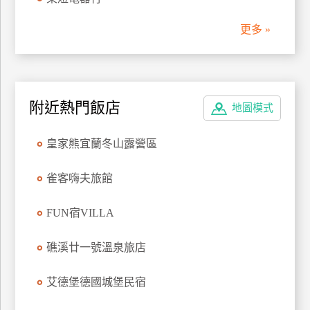
管
更多 »
理
會
員
附近熱門飯店
地圖模式
帳
戶
皇家熊宜蘭冬山露營區
客
雀客嗨夫旅館
服
聯
FUN宿VILLA
絡
單
礁溪廿一號溫泉旅店
艾德堡德國城堡民宿
Line
線