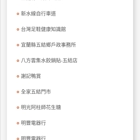
特
新水線自行車道
色
民
台灣足鞋健康知識館
宿
宜蘭縣五結鄉戶政事務所
全
球
八方雲集水餃鍋貼-五結店
租
車
謝記鴨賞
全家五結門市
網
紅
明光阿柱師花生糖
帶
你
明豐電器行
玩
明豐電器行