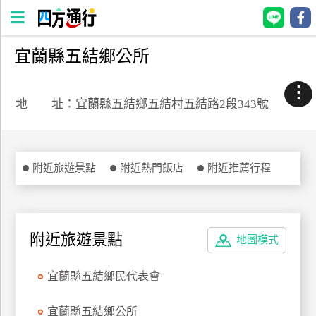
宜蘭縣五結鄉公所
四
方
⋮
通
地 址：宜蘭縣五結鄉五結村五結路2段343號
行
訂
房
附近旅遊景點
附近熱門飯店
附近推薦行程
台
灣
訂
附近旅遊景點
地圖模式
房
宜蘭縣五結鄉民代表會
直接跟飯店訂房
HOT
宜蘭縣五結鄉公所