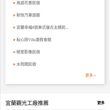
鳥語花香民宿
訂
房
新悅汽車旅館
宜蘭幸福8號美式復古主題民...
請
款
收
耘心田Villa渡假會館
據
陋室影像民宿
合
作
水筠間民宿
提
案
更多 »
飯
店
合
宜蘭觀光工廠推薦
作
更多