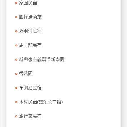
家園民宿
上
客
園仔湯商旅
服
落羽軒民宿
紅
馬卡龍民宿
利
查
新戀家主義溜溜新樂園
詢
香菇園
訂
房
布朗尼民宿
Q&A
木村民宿(雲朵朵二館)
國
旅行家民宿
旅
卡