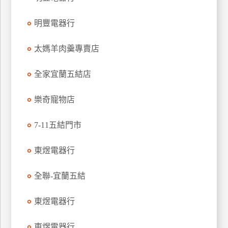
玩
明豐電器行
樂
地
圖
太媽羊肉羹專賣店
顧
全家宜蘭五結店
客
服
務
樂奇寵物店
7-11五結門市
顧
客
東煜電器行
滿
意
全聯-宜蘭五結
度
東煜電器行
訂
東煜電器行
單