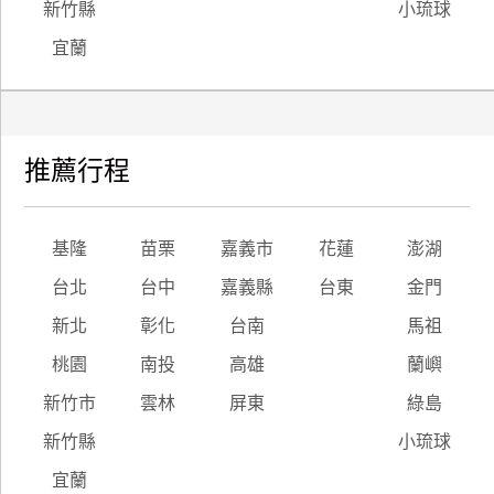
新竹縣
小琉球
宜蘭
推薦行程
基隆
苗栗
嘉義市
花蓮
澎湖
台北
台中
嘉義縣
台東
金門
新北
彰化
台南
馬祖
桃園
南投
高雄
蘭嶼
新竹市
雲林
屏東
綠島
新竹縣
小琉球
宜蘭