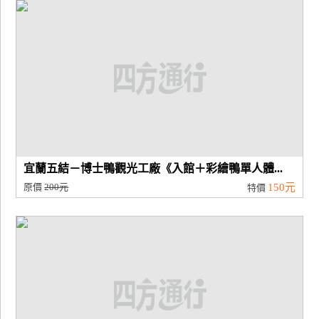
廠
商
合
作
旅
伴
計
宜蘭五結－博士鴨觀光工廠《入館＋彩繪鴨單人體...
劃
原價
200元
150元
特價
商
品
宣
傳