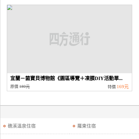
宜蘭－菌寶貝博物館《園區導覽＋凍膜DIY活動單...
原價
180元
169元
特價
礁溪溫泉住宿
羅東住宿