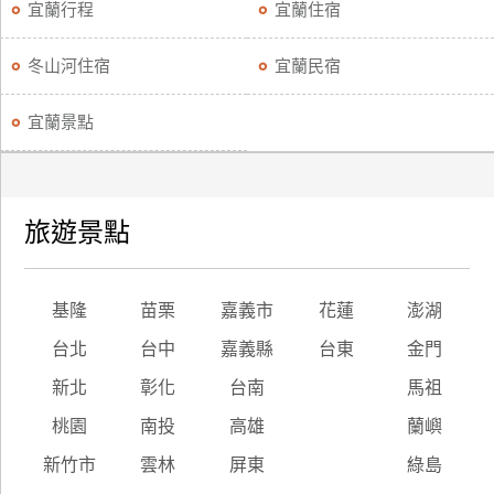
宜蘭行程
宜蘭住宿
冬山河住宿
宜蘭民宿
宜蘭景點
旅遊景點
基隆
苗栗
嘉義市
花蓮
澎湖
台北
台中
嘉義縣
台東
金門
新北
彰化
台南
馬祖
桃園
南投
高雄
蘭嶼
新竹市
雲林
屏東
綠島