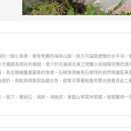
邊的一個小漁港。後有秀麗的海岸山脈，前方可遠眺遼闊的太平洋，
年才擴建為現在的樣貌，是介於花蓮與台東之間雖小但規模完整的漁
獲，為全國捕獲量最高的漁港。石梯漁港擁有石梯坪的自然保護區美
海夜釣，南魷與飛魚因為趨光性，遊客可靠著船隻的聚光燈看見此二
形，壺穴、蕈狀石、海拱、海蝕洞、單面山等質地景觀，相當難得一