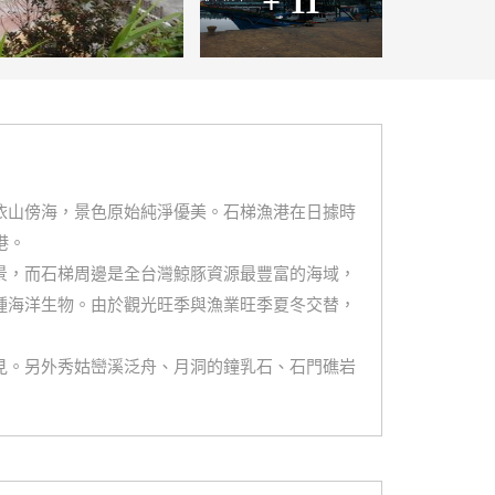
+ 11
依山傍海，景色原始純淨優美。石梯漁港在日據時
港。
景，而石梯周邊是全台灣鯨豚資源最豐富的海域，
種海洋生物。由於觀光旺季與漁業旺季夏冬交替，
見。另外秀姑巒溪泛舟、月洞的鐘乳石、石門礁岩