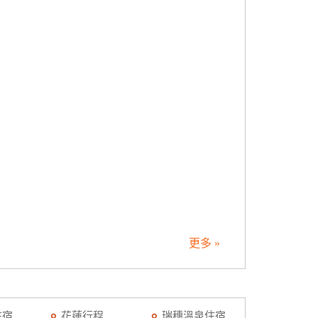
更多 »
住宿
花蓮行程
瑞穗溫泉住宿