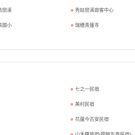
姑巒溪
秀姑巒溪遊客中心
美國小
瑞穗青蓮寺
七之一民宿
美村民宿
花蓮今古安民宿
山禾曙旅宿(寵物友善民宿)...