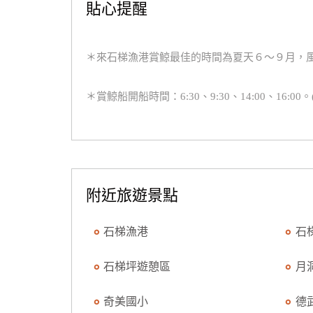
貼心提醒
＊來石梯漁港賞鯨最佳的時間為夏天６～９月，
＊賞鯨船開船時間：6:30、9:30、14:00、16:00
附近旅遊景點
石梯漁港
石
石梯坪遊憩區
月
奇美國小
德