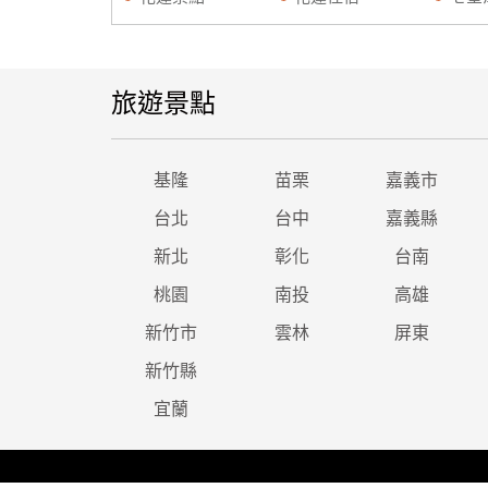
旅遊景點
基隆
苗栗
嘉義市
台北
台中
嘉義縣
新北
彰化
台南
桃園
南投
高雄
新竹市
雲林
屏東
新竹縣
宜蘭