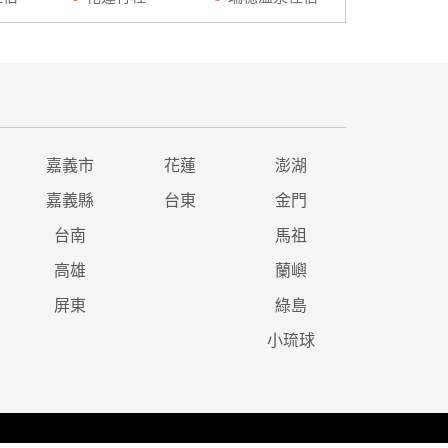
嘉義市
花蓮
澎湖
嘉義縣
台東
金門
台南
馬祖
高雄
蘭嶼
屏東
綠島
小琉球