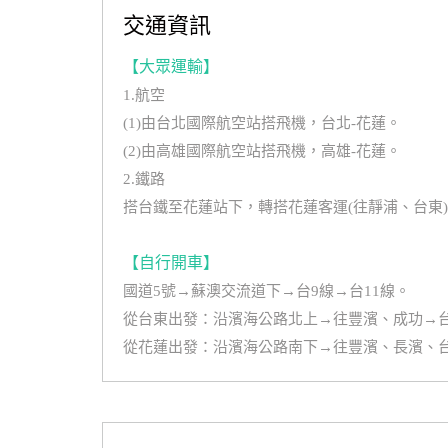
交通資訊
【大眾運輸】
1.航空
(1)由台北國際航空站搭飛機，台北-花蓮。
(2)由高雄國際航空站搭飛機，高雄-花蓮。
2.鐵路
搭台鐵至花蓮站下，轉搭花蓮客運(往靜浦、台東)
【自行開車】
國道5號→蘇澳交流道下→台9線→台11線。
從台東出發：沿濱海公路北上→往豐濱、成功→台1
從花蓮出發：沿濱海公路南下→往豐濱、長濱、台東→