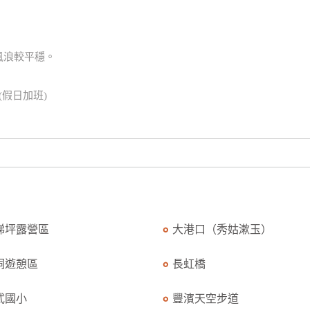
風浪較平穩。
。(假日加班)
梯坪露營區
大港口（秀姑漱玉）
洞遊憩區
長虹橋
武國小
豐濱天空步道