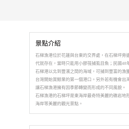
景點介紹
石梯漁港位於花蓮與台東的交界處，在石梯坪旁
代就存在，當時只能用小膠筏捕虱目魚；民國48
石梯港以北到豐濱之間的海域，可捕到豐富的漁
台灣開始賞鯨業的第一個港口。另外若有機會出
讓石梯漁港擁有因季節轉變而形成的不同風貌。
石梯漁港的石梯坪是東海岸最奇特美麗的礁岩地
海岸等美麗的觀光景點。