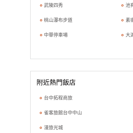
武陵四秀
池
桃山瀑布步道
素
中華停車場
大
附近熱門飯店
台中拓程商旅
雀客旅館台中中山
漫旅光城