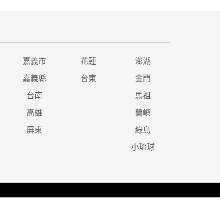
嘉義市
花蓮
澎湖
嘉義縣
台東
金門
台南
馬祖
高雄
蘭嶼
屏東
綠島
小琉球