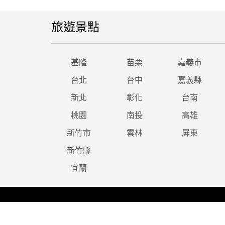
旅遊景點
基隆
苗栗
嘉義市
台北
台中
嘉義縣
新北
彰化
台南
桃園
南投
高雄
新竹市
雲林
屏東
新竹縣
宜蘭