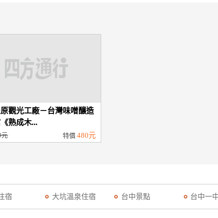
豐原觀光工廠－台灣味噌釀造
《熟成木...
0元
480元
特價
住宿
大坑溫泉住宿
台中景點
台中一