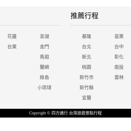
推薦行程
花蓮
澎湖
基隆
苗栗
台東
金門
台北
台中
馬祖
新北
彰化
蘭嶼
桃園
南投
綠島
新竹市
雲林
小琉球
新竹縣
宜蘭
Copyright © 四方通行 台灣旅遊景點行程