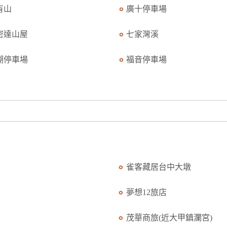
有山
廣十停車場
密達山屋
七家灣溪
湖停車場
福音停車場
雀客藏居台中大墩
夢想12旅店
茂華商旅(近大甲鎮瀾宮)