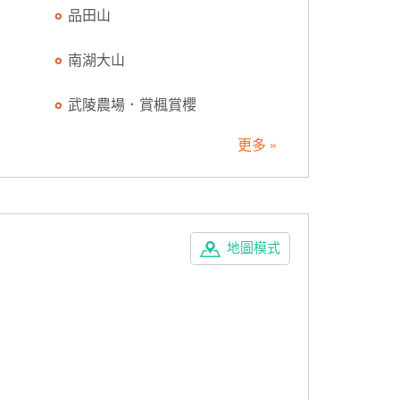
品田山
南湖大山
武陵農場．賞楓賞櫻
更多 »
地圖模式