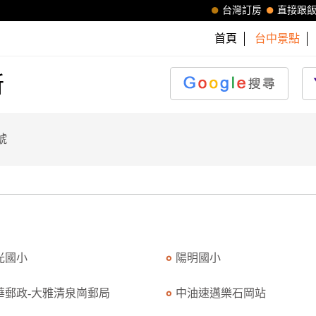
台灣訂房
直接跟
首頁
台中景點
所
號
光國小
陽明國小
華郵政-大雅清泉崗郵局
中油速邁樂石岡站