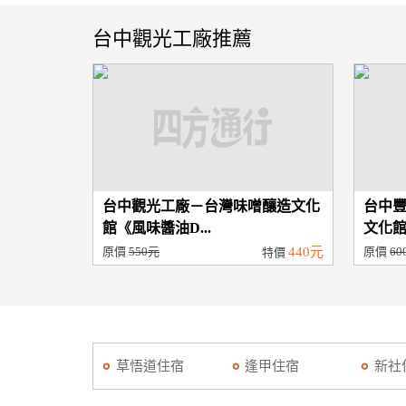
台中觀光工廠推薦
台中觀光工廠－台灣味噌釀造文化
台中
館《風味醬油D...
文化館
原價
550元
440元
原價
60
特價
草悟道住宿
逢甲住宿
新社