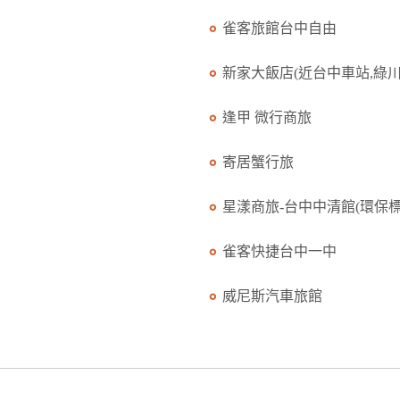
雀客旅館台中自由
新家大飯店(近台中車站,綠川.
逢甲 微行商旅
寄居蟹行旅
星漾商旅-台中中清館(環保標.
雀客快捷台中一中
威尼斯汽車旅館