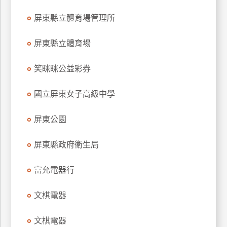
玩
屏東縣立體育場管理所
樂
地
屏東縣立體育場
圖
笑眯眯公益彩券
顧
客
服
國立屏東女子高級中學
務
屏東公園
顧
客
屏東縣政府衛生局
滿
意
富允電器行
度
文棋電器
訂
文棋電器
單