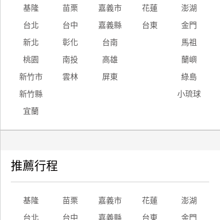
基隆
苗栗
嘉義市
花蓮
澎湖
台北
台中
嘉義縣
台東
金門
新北
彰化
台南
馬祖
桃園
南投
高雄
蘭嶼
新竹市
雲林
屏東
綠島
新竹縣
小琉球
宜蘭
推薦行程
基隆
苗栗
嘉義市
花蓮
澎湖
台北
台中
嘉義縣
台東
金門