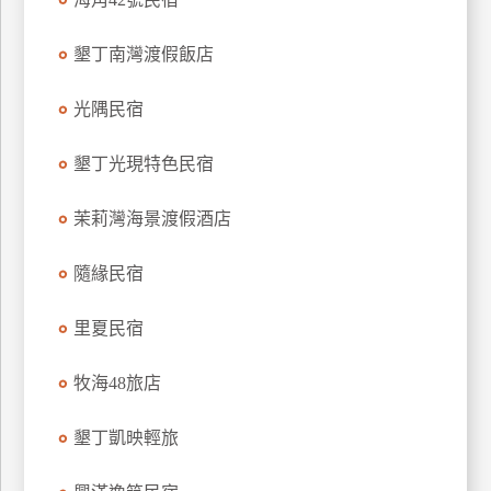
上
客
墾丁南灣渡假飯店
服
光隅民宿
紅
墾丁光現特色民宿
利
查
茉莉灣海景渡假酒店
詢
隨緣民宿
訂
里夏民宿
房
Q&A
牧海48旅店
國
墾丁凱映輕旅
旅
卡