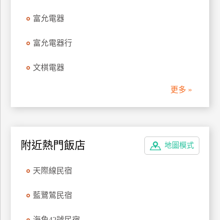
管
富允電器
理
富允電器行
會
文棋電器
員
帳
更多 »
戶
客
服
附近熱門飯店
地圖模式
聯
絡
天際線民宿
單
藍鷺鷥民宿
Line
線
海角42號民宿