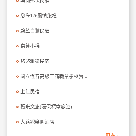
興滿逸筑民宿
訂
房
戀海126風情旅棧
蔚藍白鷺民宿
請
款
嘉蓮小棧
收
據
悠悠雅築民宿
合
作
國立恆春高級工商職業學校實...
提
案
上仁民宿
飯
薇米文旅(環保標章旅館)
店
合
大路觀樂園酒店
作
更多 »