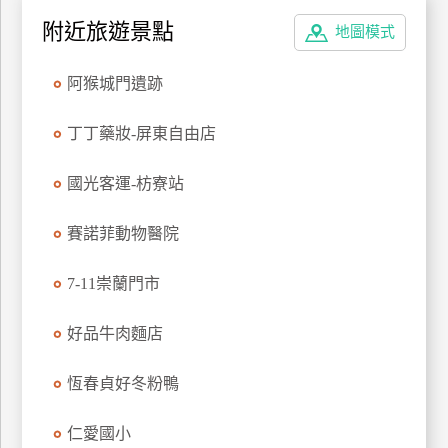
特
附近旅遊景點
地圖模式
色
民
阿猴城門遺跡
宿
丁丁藥妝-屏東自由店
全
國光客運-枋寮站
球
租
賽諾菲動物醫院
車
7-11崇蘭門市
網
紅
好品牛肉麵店
帶
你
恆春貞好冬粉鴨
玩
仁愛國小