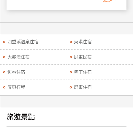
廠
商
合
作
四重溪溫泉住宿
東港住宿
旅
大鵬灣住宿
屏東民宿
伴
計
恆春住宿
墾丁住宿
劃
屏東行程
屏東住宿
商
品
宣
旅遊景點
傳