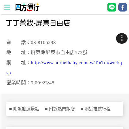
丁丁藥妝-屏東自由店
四
方
⋮
通
電 話：08-8106298
行
地 址：屏東縣屏東市自由店572號
訂
網 址：
http://www.norbelbaby.com.tw/TinTin/work.j
房
sp
營業時間：9:00~23:45
台
灣
訂
房
附近旅遊景點
附近熱門飯店
附近推薦行程
直接跟飯店訂房
HOT