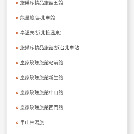
旅樂序精品旅館五館
上
客
能量旅店-北車館
服
享溫泉(近北投溫泉)
紅
旅樂序精品旅館(近台北車站...
利
查
皇家玫瑰旅館站前館
詢
皇家玫瑰旅館新生館
訂
房
皇家玫瑰旅館中山館
Q&A
皇家玫瑰旅館西門館
國
甲山林湯旅
旅
卡