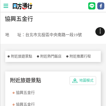
協興五金行
四
方
⋮
通
地 址：台北市北投區中央南路一段19號
行
訂
房
附近旅遊景點
附近熱門飯店
附近推薦行程
台
灣
訂
附近旅遊景點
地圖模式
房
協興五金行
直接跟飯店訂房
HOT
協興五金行