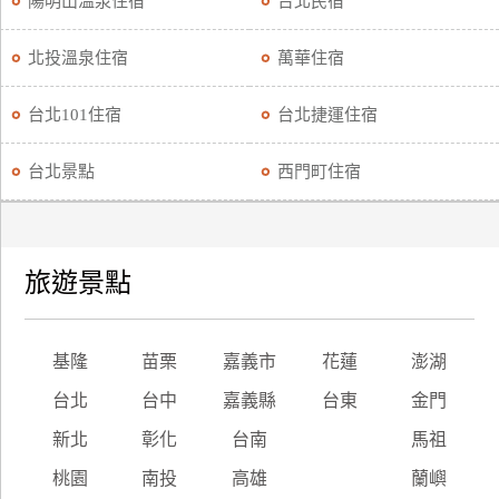
陽明山溫泉住宿
台北民宿
廠
北投溫泉住宿
萬華住宿
商
合
台北101住宿
台北捷運住宿
作
台北景點
西門町住宿
旅
伴
計
旅遊景點
劃
商
基隆
苗栗
嘉義市
花蓮
澎湖
品
台北
台中
嘉義縣
台東
金門
宣
傳
新北
彰化
台南
馬祖
桃園
南投
高雄
蘭嶼