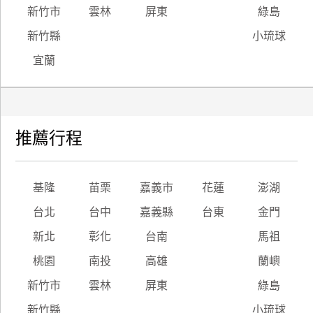
新竹市
雲林
屏東
綠島
新竹縣
小琉球
宜蘭
推薦行程
基隆
苗栗
嘉義市
花蓮
澎湖
台北
台中
嘉義縣
台東
金門
新北
彰化
台南
馬祖
桃園
南投
高雄
蘭嶼
新竹市
雲林
屏東
綠島
新竹縣
小琉球