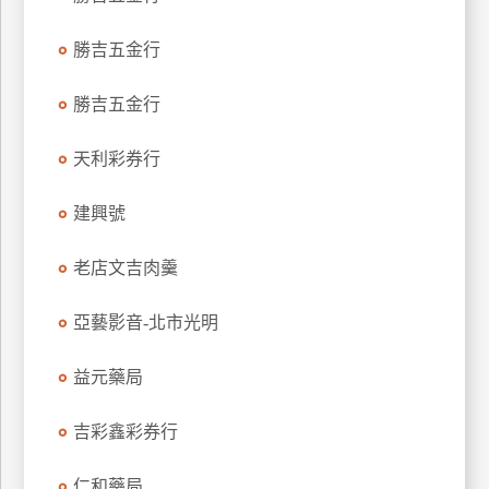
玩
勝吉五金行
樂
地
圖
勝吉五金行
顧
天利彩券行
客
服
務
建興號
老店文吉肉羹
顧
客
亞藝影音-北市光明
滿
意
益元藥局
度
吉彩鑫彩券行
訂
仁和藥局
單