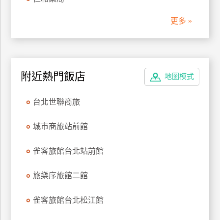
管
更多 »
理
會
員
附近熱門飯店
地圖模式
帳
戶
台北世聯商旅
客
城市商旅站前館
服
聯
雀客旅館台北站前館
絡
單
旅樂序旅館二館
雀客旅館台北松江館
Line
線