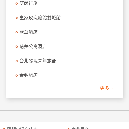
艾爾行旅
訂
房
皇家玫瑰旅館雙城館
歐華酒店
請
款
收
晴美公寓酒店
據
台北發現青年旅舍
合
作
金弘旅店
提
案
更多 »
飯
店
合
作