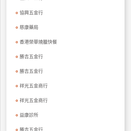
特
協興五金行
色
民
慈康藥局
宿
香港榮華燒臘快餐
全
球
勝吉五金行
租
車
勝吉五金行
祥光五金商行
網
紅
祥光五金商行
帶
你
益康診所
玩
勝吉五金行