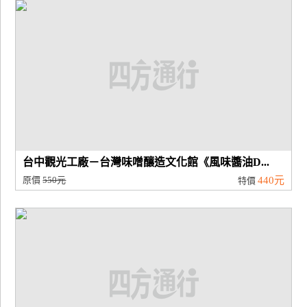
廠
商
合
作
旅
伴
計
台中觀光工廠－台灣味噌釀造文化館《風味醬油D...
劃
原價
550元
440元
特價
商
品
宣
傳