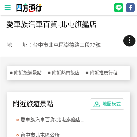
愛車族汽車百貨-北屯旗艦店
四
方
⋮
通
地 址：台中市北屯區崇德路三段77號
行
訂
房
附近旅遊景點
附近熱門飯店
附近推薦行程
台
灣
訂
附近旅遊景點
地圖模式
房
愛車族汽車百貨-北屯旗艦店...
直接跟飯店訂房
HOT
台中市北屯區公所