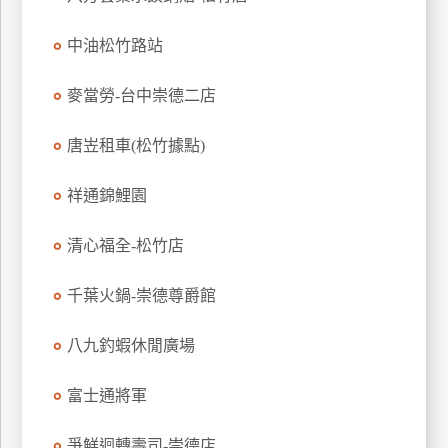
玩
中油松竹路站
樂
地
圖
麥當勞-台中崇德二店
顧
唐岦租車(松竹據點)
客
服
務
祥通錦鯉園
清心福全-松竹店
顧
客
千葉火鍋-崇德尊爵館
滿
意
八九釣蝦休閒廣場
度
富士通將軍
訂
爭鮮迴轉壽司-崇德店
單