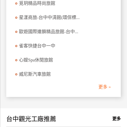
覓玥精品時尚旅館
訂
房
星漾商旅-台中中清館(環保標...
歐遊國際連鎖精品旅館-台中...
請
款
收
雀客快捷台中一中
據
心媞Spa休閒旅館
合
作
威尼斯汽車旅館
提
案
更多 »
飯
店
合
台中觀光工廠推薦
作
更多