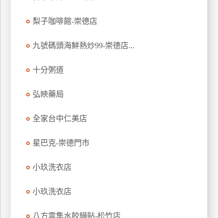
特
梨子咖啡館-崇德店
色
民
九號碼頭海鮮熱炒99-崇德店...
宿
十分粥道
全
球
弘映藥局
租
車
全家台中仁美店
星巴克-崇德門市
網
紅
小玖洗衣店
帶
你
小玖洗衣店
玩
八方雲集水餃鍋貼-松竹店