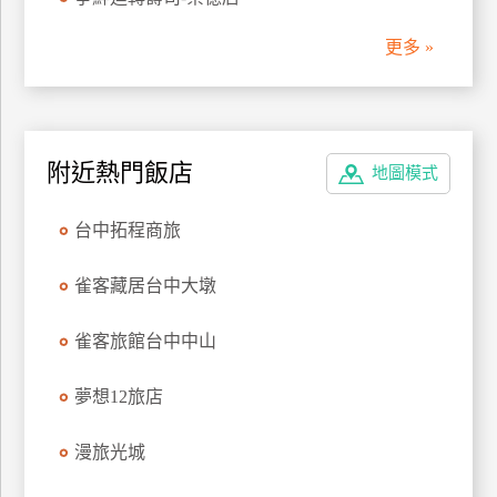
管
更多 »
理
會
員
附近熱門飯店
地圖模式
帳
戶
台中拓程商旅
客
雀客藏居台中大墩
服
聯
雀客旅館台中中山
絡
單
夢想12旅店
漫旅光城
Line
線