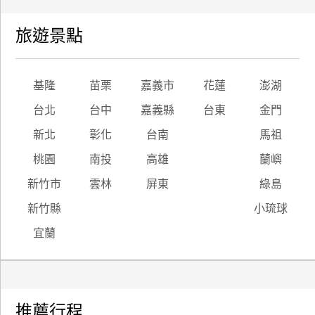
旅遊景點
基隆
苗栗
嘉義市
花蓮
澎湖
台北
台中
嘉義縣
台東
金門
新北
彰化
台南
馬祖
桃園
南投
高雄
蘭嶼
新竹市
雲林
屏東
綠島
新竹縣
小琉球
宜蘭
推薦行程