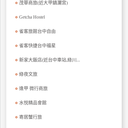
茂華商旅(近大甲鎮瀾宮)
上
客
Getcha Hostel
服
雀客旅館台中自由
紅
雀客快捷台中福星
利
查
新家大飯店(近台中車站,綠川...
詢
綠夜文旅
訂
房
逢甲 微行商旅
Q&A
水悦精品會館
國
寄居蟹行旅
旅
卡