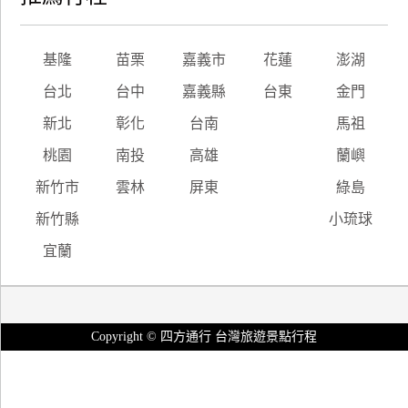
基隆
苗栗
嘉義市
花蓮
澎湖
台北
台中
嘉義縣
台東
金門
新北
彰化
台南
馬祖
桃園
南投
高雄
蘭嶼
新竹市
雲林
屏東
綠島
新竹縣
小琉球
宜蘭
Copyright © 四方通行 台灣旅遊景點行程