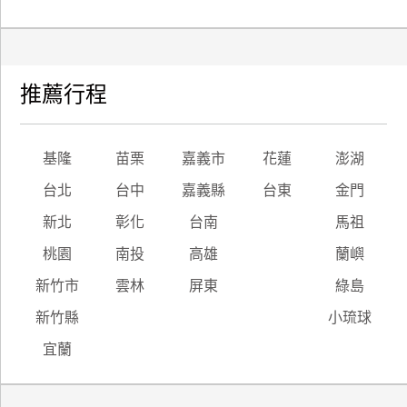
推薦行程
基隆
苗栗
嘉義市
花蓮
澎湖
台北
台中
嘉義縣
台東
金門
新北
彰化
台南
馬祖
桃園
南投
高雄
蘭嶼
新竹市
雲林
屏東
綠島
新竹縣
小琉球
宜蘭