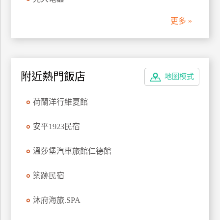
管
更多 »
理
會
員
附近熱門飯店
地圖模式
帳
戶
荷蘭洋行維夏館
客
安平1923民宿
服
聯
溫莎堡汽車旅館仁德館
絡
單
築跡民宿
沐府海旅.SPA
Line
線