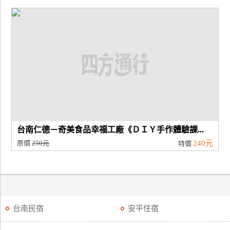
台南仁德－奇美食品幸福工廠《ＤＩＹ手作體驗課...
原價
250元
240元
特價
台南民宿
安平住宿