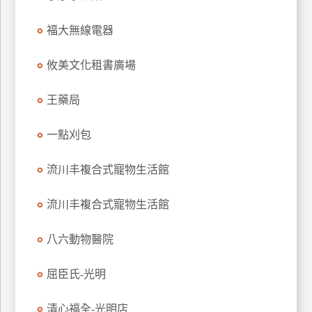
特
福大無線電器
色
民
攸美文化租書廣場
宿
王藥局
全
球
一點刈包
租
車
流川丰複合式寵物生活館
流川丰複合式寵物生活館
網
紅
八六動物醫院
帶
你
屈臣氏-光明
玩
清心福全-光明店