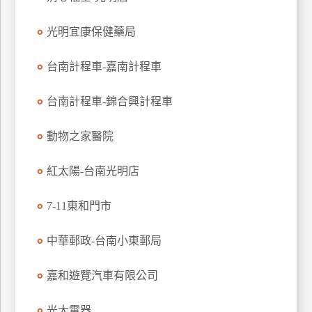
玩
光明宜康保健藥局
樂
地
圖
台南計程車-嘉南計程車
顧
台南計程車-錦合興計程車
客
服
務
動物之家醫院
紅太陽-台南光明店
顧
客
7-11東和門市
滿
意
中華郵政-台南小東郵局
度
嘉和遊覽汽車有限公司
訂
光大電器
單