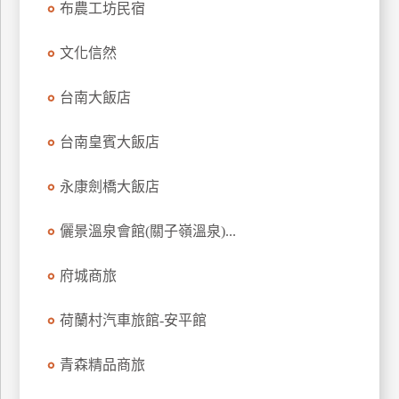
布農工坊民宿
上
客
文化信然
服
台南大飯店
紅
台南皇賓大飯店
利
查
永康劍橋大飯店
詢
儷景溫泉會館(關子嶺溫泉)...
訂
房
府城商旅
Q&A
荷蘭村汽車旅館-安平館
國
青森精品商旅
旅
卡