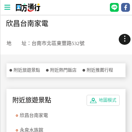
欣昌台南家電
四
方
⋮
通
地 址：台南市北區東豐路532號
行
訂
房
附近旅遊景點
附近熱門飯店
附近推薦行程
台
灣
訂
附近旅遊景點
地圖模式
房
欣昌台南家電
直接跟飯店訂房
HOT
永泉水族館