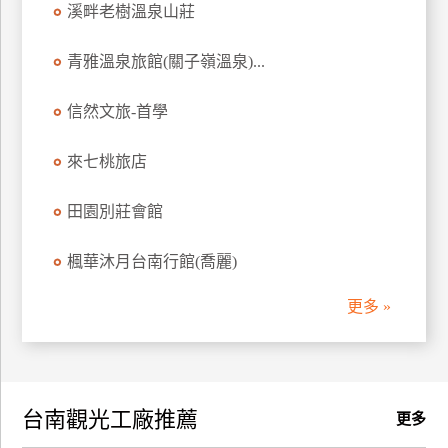
溪畔老樹溫泉山莊
訂
房
青雅溫泉旅館(關子嶺溫泉)...
信然文旅-首學
請
款
收
來七桃旅店
據
田園別莊會館
合
作
楓華沐月台南行館(喬麗)
提
案
更多 »
飯
店
合
台南觀光工廠推薦
作
更多