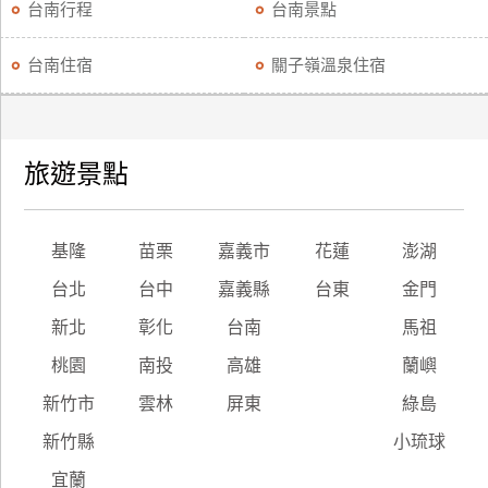
台南行程
台南景點
台南住宿
關子嶺溫泉住宿
旅遊景點
基隆
苗栗
嘉義市
花蓮
澎湖
台北
台中
嘉義縣
台東
金門
新北
彰化
台南
馬祖
桃園
南投
高雄
蘭嶼
新竹市
雲林
屏東
綠島
新竹縣
小琉球
宜蘭