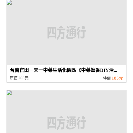
廠
商
合
作
旅
伴
計
台南官田－天一中藥生活化園區《中藥蚊香DIY活...
劃
原價
200元
185元
特價
商
品
宣
傳