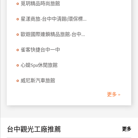
覓玥精品時尚旅館
訂
房
星漾商旅-台中中清館(環保標...
歐遊國際連鎖精品旅館-台中...
請
款
收
雀客快捷台中一中
據
心媞Spa休閒旅館
合
作
威尼斯汽車旅館
提
案
更多 »
飯
店
合
台中觀光工廠推薦
作
更多