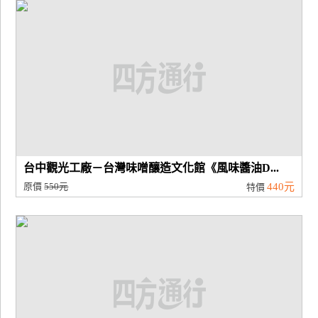
廠
商
合
作
旅
伴
計
台中觀光工廠－台灣味噌釀造文化館《風味醬油D...
劃
原價
550元
440元
特價
商
品
宣
傳