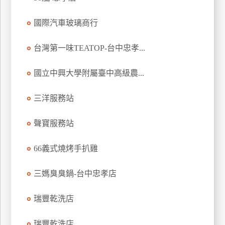
玩
國際汽車玻璃商行
樂
地
圖
台灣第一味TEATOP-台中忠孝...
顧
國立中興大學附屬臺中高級農...
客
服
務
三洋服務站
聲寶服務站
顧
客
66義式燒烤手扒雞
滿
意
三媽臭臭鍋-台中忠孝店
度
瑞豐乾洗店
訂
瑞豐乾洗店
單