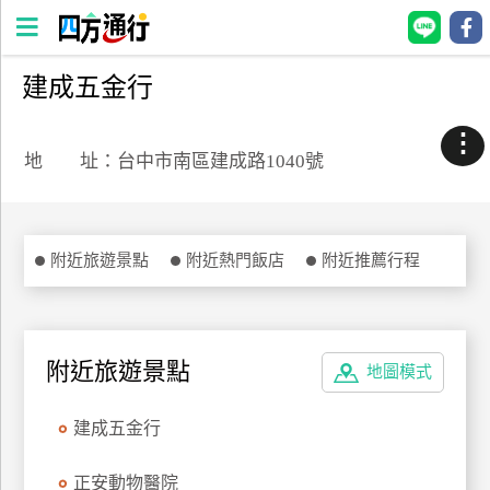
建成五金行
四
方
⋮
通
地 址：台中市南區建成路1040號
行
訂
房
附近旅遊景點
附近熱門飯店
附近推薦行程
台
灣
訂
附近旅遊景點
地圖模式
房
建成五金行
直接跟飯店訂房
HOT
正安動物醫院