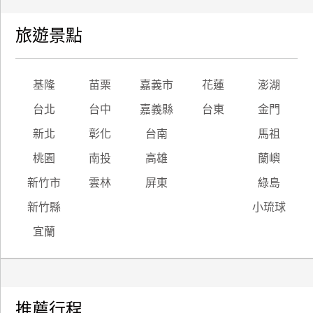
旅遊景點
基隆
苗栗
嘉義市
花蓮
澎湖
台北
台中
嘉義縣
台東
金門
新北
彰化
台南
馬祖
桃園
南投
高雄
蘭嶼
新竹市
雲林
屏東
綠島
新竹縣
小琉球
宜蘭
推薦行程