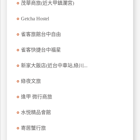
茂華商旅(近大甲鎮瀾宮)
上
客
Getcha Hostel
服
雀客旅館台中自由
紅
雀客快捷台中福星
利
查
新家大飯店(近台中車站,綠川...
詢
綠夜文旅
訂
房
逢甲 微行商旅
Q&A
水悦精品會館
國
寄居蟹行旅
旅
卡