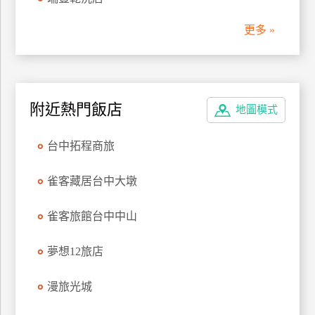
管
更多 »
理
會
員
附近熱門飯店
地圖模式
帳
戶
台中拓程商旅
客
雀客藏居台中大墩
服
聯
雀客旅館台中中山
絡
單
夢想12旅店
漫旅光城
Line
線