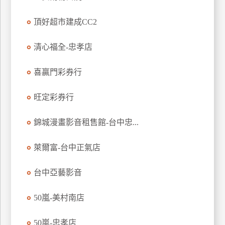
特
頂好超市建成CC2
色
民
清心福全-忠孝店
宿
喜贏門彩券行
全
球
旺定彩券行
租
車
錦城漫畫影音租售館-台中忠...
萊爾富-台中正氣店
網
紅
台中亞藝影音
帶
你
50嵐-美村南店
玩
50嵐-忠孝店