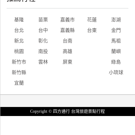
基隆
苗栗
嘉義市
花蓮
澎湖
台北
台中
嘉義縣
台東
金門
新北
彰化
台南
馬祖
桃園
南投
高雄
蘭嶼
新竹市
雲林
屏東
綠島
新竹縣
小琉球
宜蘭
Copyright © 四方通行 台灣旅遊景點行程