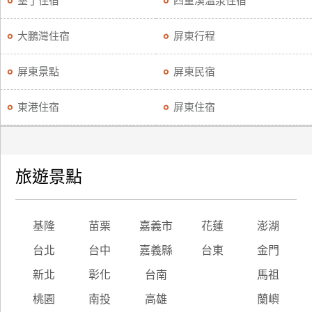
墾丁住宿
四重溪溫泉住宿
廠
大鵬灣住宿
屏東行程
商
合
屏東景點
屏東民宿
作
東港住宿
屏東住宿
旅
伴
計
旅遊景點
劃
商
基隆
苗栗
嘉義市
花蓮
澎湖
品
台北
台中
嘉義縣
台東
金門
宣
傳
新北
彰化
台南
馬祖
桃園
南投
高雄
蘭嶼