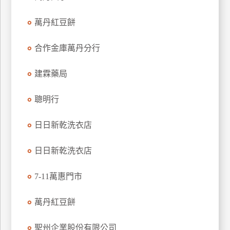
特
萬丹紅豆餅
色
民
合作金庫萬丹分行
宿
建霖藥局
全
球
聰明行
租
車
日日新乾洗衣店
日日新乾洗衣店
網
紅
7-11萬惠門市
帶
你
萬丹紅豆餅
玩
聖州企業股份有限公司