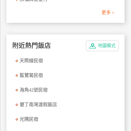
管
更多 »
理
會
員
附近熱門飯店
地圖模式
帳
戶
天際線民宿
客
藍鷺鷥民宿
服
聯
海角42號民宿
絡
單
墾丁南灣渡假飯店
光隅民宿
Line
線