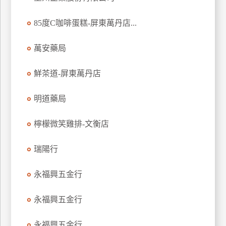
玩
85度C咖啡蛋糕-屏東萬丹店...
樂
地
圖
萬安藥局
顧
鮮茶道-屏東萬丹店
客
服
務
明道藥局
檸檬微笑雞排-文衡店
顧
客
瑞陽行
滿
意
永福興五金行
度
永福興五金行
訂
永福興五金行
單