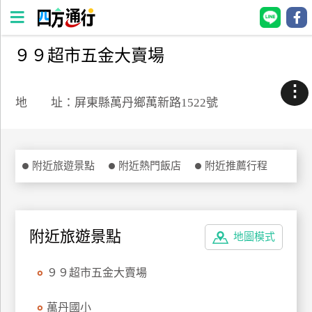
９９超市五金大賣場
四
方
⋮
通
地 址：屏東縣萬丹鄉萬新路1522號
行
訂
房
附近旅遊景點
附近熱門飯店
附近推薦行程
台
灣
訂
附近旅遊景點
地圖模式
房
９９超市五金大賣場
直接跟飯店訂房
HOT
萬丹國小