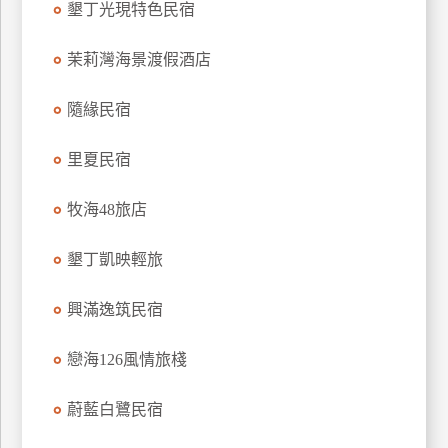
墾丁光現特色民宿
上
客
茉莉灣海景渡假酒店
服
隨緣民宿
紅
里夏民宿
利
查
牧海48旅店
詢
墾丁凱映輕旅
訂
房
興滿逸筑民宿
Q&A
戀海126風情旅棧
國
蔚藍白鷺民宿
旅
卡