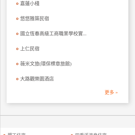
嘉蓮小棧
訂
房
悠悠雅築民宿
國立恆春高級工商職業學校實...
請
款
收
上仁民宿
據
薇米文旅(環保標章旅館)
合
作
大路觀樂園酒店
提
案
更多 »
飯
店
合
作