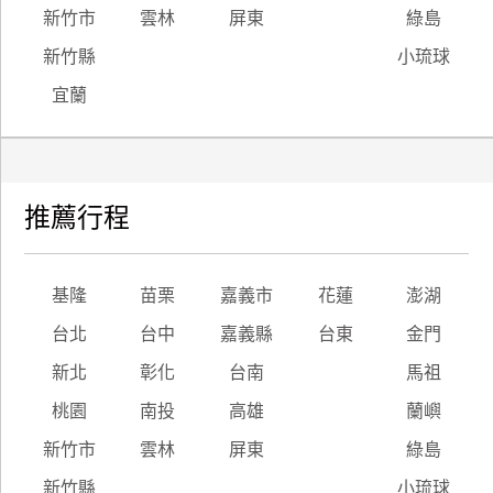
新竹市
雲林
屏東
綠島
新竹縣
小琉球
宜蘭
推薦行程
基隆
苗栗
嘉義市
花蓮
澎湖
台北
台中
嘉義縣
台東
金門
新北
彰化
台南
馬祖
桃園
南投
高雄
蘭嶼
新竹市
雲林
屏東
綠島
新竹縣
小琉球