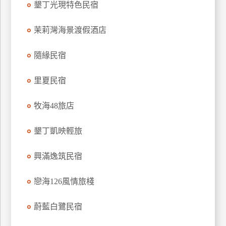
墾丁光現特色民宿
上
客
茉莉灣海景渡假酒店
服
隨緣民宿
紅
里夏民宿
利
查
牧海48旅店
詢
墾丁凱映輕旅
訂
房
興滿逸筑民宿
Q&A
戀海126風情旅棧
國
蔚藍白鷺民宿
旅
卡