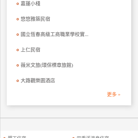
嘉蓮小棧
訂
房
悠悠雅築民宿
國立恆春高級工商職業學校實...
請
款
收
上仁民宿
據
薇米文旅(環保標章旅館)
合
作
大路觀樂園酒店
提
案
更多 »
飯
店
合
作