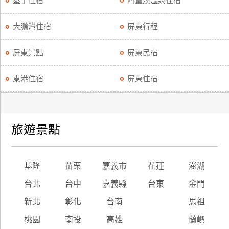
墾丁住宿
四重溪溫泉住宿
廠
大鵬灣住宿
屏東行程
商
合
屏東景點
屏東民宿
作
東港住宿
屏東住宿
旅
伴
計
旅遊景點
劃
商
基隆
苗栗
嘉義市
花蓮
澎湖
品
台北
台中
嘉義縣
台東
金門
宣
傳
新北
彰化
台南
馬祖
桃園
南投
高雄
蘭嶼