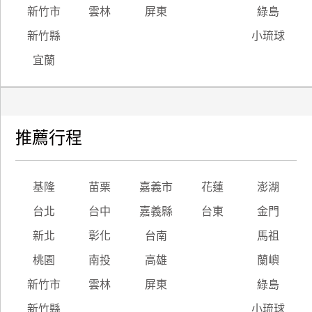
新竹市
雲林
屏東
綠島
新竹縣
小琉球
宜蘭
推薦行程
基隆
苗栗
嘉義市
花蓮
澎湖
台北
台中
嘉義縣
台東
金門
新北
彰化
台南
馬祖
桃園
南投
高雄
蘭嶼
新竹市
雲林
屏東
綠島
新竹縣
小琉球