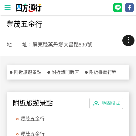
豐茂五金行
四
方
⋮
通
地 址：屏東縣萬丹鄉大昌路530號
行
訂
房
附近旅遊景點
附近熱門飯店
附近推薦行程
台
灣
訂
附近旅遊景點
地圖模式
房
豐茂五金行
直接跟飯店訂房
HOT
豐茂五金行