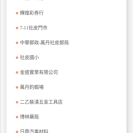
特
輝煌彩券行
色
民
7-11社皮門市
宿
中華郵政-萬丹社皮郵局
全
球
社皮國小
租
車
金道實業有限公司
萬丹釣蝦場
網
紅
二乙裝潢五金工具店
帶
你
博林藥局
玩
日鼎汽車材料