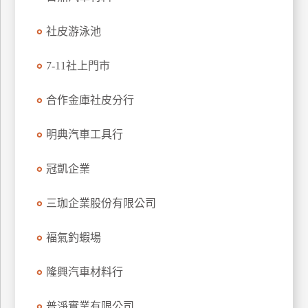
玩
社皮游泳池
樂
地
圖
7-11社上門市
顧
合作金庫社皮分行
客
服
務
明典汽車工具行
冠凱企業
顧
客
三珈企業股份有限公司
滿
意
褔氣釣蝦場
度
隆興汽車材料行
訂
普淨實業有限公司
單