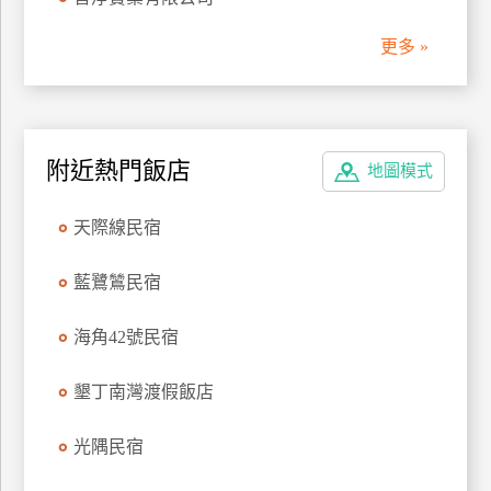
管
更多 »
理
會
員
附近熱門飯店
地圖模式
帳
戶
天際線民宿
客
藍鷺鷥民宿
服
聯
海角42號民宿
絡
單
墾丁南灣渡假飯店
光隅民宿
Line
線