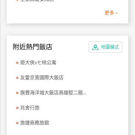
管
更多 »
理
會
員
附近熱門飯店
地圖模式
帳
戶
遊大俠x七桃公寓
客
友愛京賞國際大飯店
服
聯
旗豐海洋城大飯店高雄駁二館...
絡
單
兆舍行旅
旅捷商務旅館
Line
線