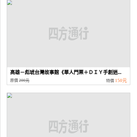
廠
商
合
作
旅
伴
計
高雄－彪琥台灣故事館《單人門票＋ＤＩＹ手創迷...
劃
原價
200元
150元
特價
商
品
宣
傳