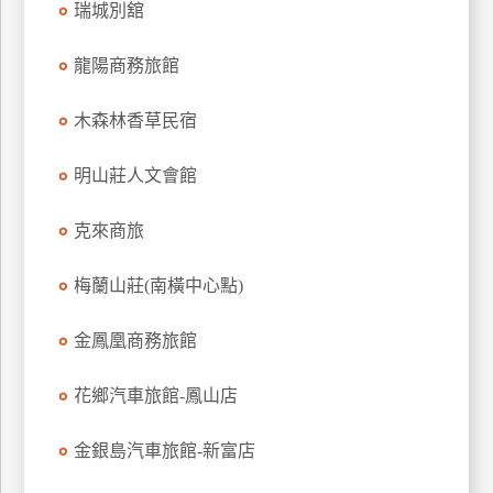
瑞城別舘
上
客
龍陽商務旅館
服
木森林香草民宿
紅
明山莊人文會館
利
查
克來商旅
詢
梅蘭山莊(南橫中心點)
訂
房
金鳳凰商務旅館
Q&A
花鄉汽車旅館-鳳山店
國
金銀島汽車旅館-新富店
旅
卡