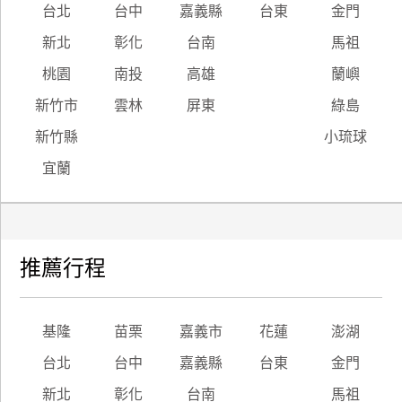
台北
台中
嘉義縣
台東
金門
新北
彰化
台南
馬祖
桃園
南投
高雄
蘭嶼
新竹市
雲林
屏東
綠島
新竹縣
小琉球
宜蘭
推薦行程
基隆
苗栗
嘉義市
花蓮
澎湖
台北
台中
嘉義縣
台東
金門
新北
彰化
台南
馬祖