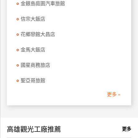
金銀島庭園汽車旅館
訂
房
信宗大飯店
花鄉戀館大昌店
請
款
收
金馬大飯店
據
國星商務旅店
合
作
聖亞哥旅館
提
案
更多 »
飯
店
合
高雄觀光工廠推薦
作
更多