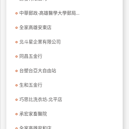
玩
中華郵政-高雄醫學大學郵局...
樂
地
圖
全家高雄安東店
顧
北斗星企業有限公司
客
服
務
同昌五金行
台塑台亞大自由站
顧
客
生和五金行
滿
意
巧思比洗衣坊-北平店
度
承宏家畜醫院
訂
全家高雄安和店
單