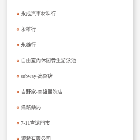
特
永成汽車材料行
色
民
永雄行
宿
永雄行
全
球
自由室內休閒養生游泳池
租
車
subway-高醫店
吉野家-高雄醫院店
網
紅
建銘藥局
帶
你
7-11吉遠門市
玩
源發有限公司