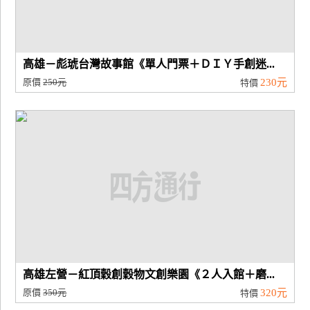
高雄－彪琥台灣故事館《單人門票＋ＤＩＹ手創迷...
原價
250元
230元
特價
高雄左營－紅頂穀創穀物文創樂園《２人入館＋磨...
原價
350元
320元
特價