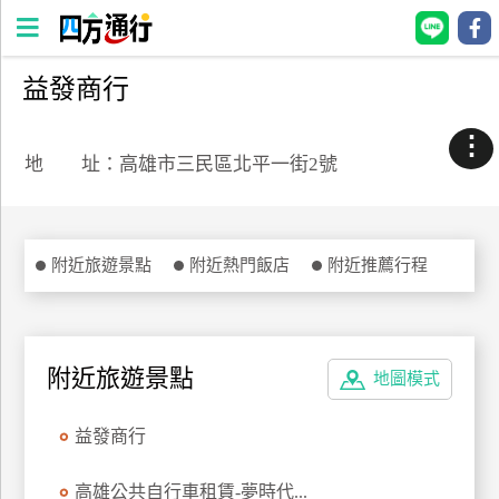
益發商行
四
方
⋮
通
地 址：高雄市三民區北平一街2號
行
訂
房
附近旅遊景點
附近熱門飯店
附近推薦行程
台
灣
訂
附近旅遊景點
地圖模式
房
益發商行
直接跟飯店訂房
HOT
高雄公共自行車租賃-夢時代...