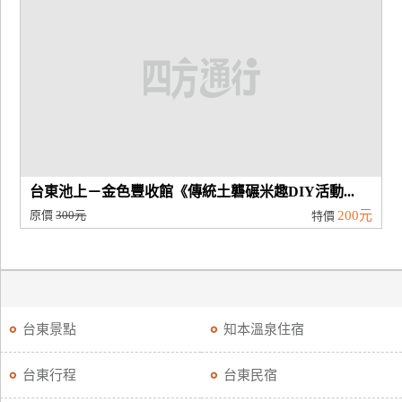
台東池上－金色豐收館《傳統土礱碾米趣DIY活動...
原價
300元
200元
特價
台東景點
知本溫泉住宿
台東行程
台東民宿