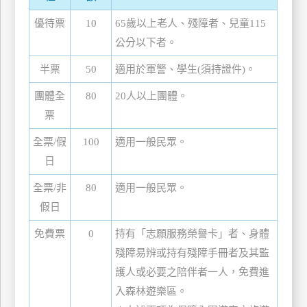
管
優待票
10
65歲以上老人、殘障者、兒童115
理
公分以下者。
半票
50
適用於軍警、學生(須持證件)。
會
員
團體全
80
20人以上團體。
帳
票
戶
全票/假
100
適用一般民眾。
日
客
全票/非
80
適用一般民眾。
服
假日
聯
絡
免費票
0
持有「志願服務榮譽卡」者、身體
單
殘障易辨或持有殘障手冊者及其監
護人或必要之陪伴者一人，免費進
Line
入森林遊樂區。
線