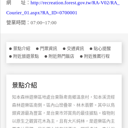
網 址：
http://recreation.forest.gov.tw/RA-V02/RA_
特
Courier_01.aspx?RA_ID=0700001
色
民
營業時間：07:00~17:00
宿
全
景點介紹
門票資訊
交通資訊
貼心提醒
球
附近旅遊景點
附近熱門飯店
附近推薦行程
租
車
景點介紹
網
紅
知本森林遊樂區地處台東縣卑南鄉溫泉村，知本溪流經
帶
森林遊樂區南側。區內山巒疊翠、林木蓊鬱。其中以鳥
你
類資源最為豐富，是台東市郊賞鳥的最佳據點。植物則
玩
以原生之觀賞花木為主，且有大片純林，是遊樂區內主