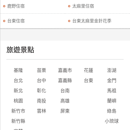
鹿野住宿
太麻里住宿
台東住宿
台東太麻里金針花季
旅遊景點
基隆
苗栗
嘉義市
花蓮
澎湖
台北
台中
嘉義縣
台東
金門
新北
彰化
台南
馬祖
桃園
南投
高雄
蘭嶼
新竹市
雲林
屏東
綠島
新竹縣
小琉球