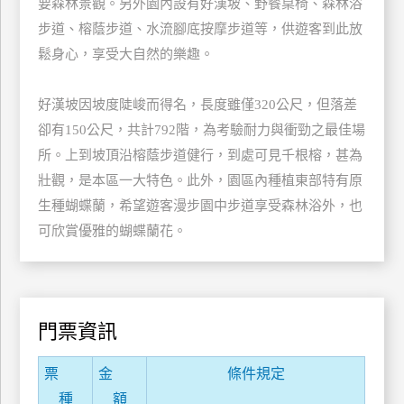
要森林景觀。另外園內設有好漢坡、野餐桌椅、森林浴
玩
步道、榕蔭步道、水流腳底按摩步道等，供遊客到此放
樂
鬆身心，享受大自然的樂趣。
地
圖
好漢坡因坡度陡峻而得名，長度雖僅320公尺，但落差
顧
卻有150公尺，共計792階，為考驗耐力與衝勁之最佳場
客
所。上到坡頂沿榕蔭步道健行，到處可見千根榕，甚為
服
務
壯觀，是本區一大特色。此外，園區內種植東部特有原
生種蝴蝶蘭，希望遊客漫步園中步道享受森林浴外，也
可欣賞優雅的蝴蝶蘭花。
顧
客
滿
意
度
門票資訊
票
金
條件規定
訂
種
額
單