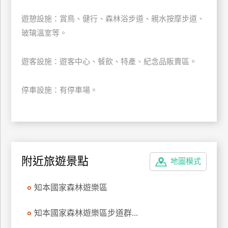
遊憩設施：賞鳥、健行、森林浴步道、親水按摩步道、
廠
商
玻璃溫室等。
合
作
遊客設施：遊客中心、餐飲、特產、紀念品販賣區。
停車設施：有停車場。
旅
伴
計
劃
附近旅遊景點
地圖模式
商
品
知本國家森林遊樂區
宣
傳
知本國家森林遊樂區步道群...