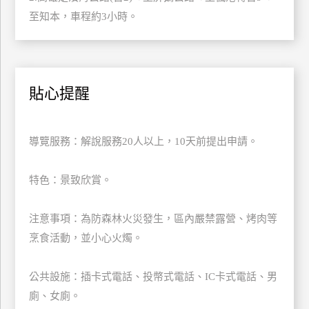
訂
至知本，車程約3小時。
房
請
貼心提醒
款
收
據
導覽服務：解說服務20人以上，10天前提出申請。
合
作
特色：景致欣賞。
提
案
注意事項：為防森林火災發生，區內嚴禁露營、烤肉等
烹食活動，並小心火燭。
飯
店
合
公共設施：插卡式電話、投幣式電話、IC卡式電話、男
作
廁、女廁。