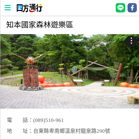
知本國家森林遊樂區
四
方
⋮
通
行
訂
房
台
灣
訂
房
電 話：(089)510-961
直接跟飯店訂房
HOT
地 址：台東縣卑南鄉溫泉村龍泉路290號