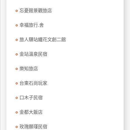
忘憂館景觀旅店
幸福旅行.舍
旅人驛站鐵花文創二館
金站溫泉民宿
樂知旅店
台東石尚玩家
口木子民宿
金都大飯店
玫瑰願瑾民宿