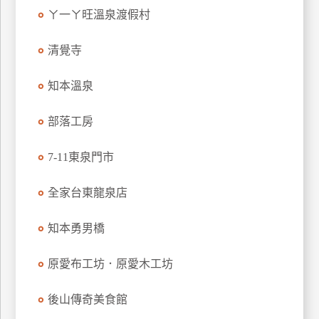
ㄚ一ㄚ旺溫泉渡假村
清覺寺
知本溫泉
部落工房
7-11東泉門市
全家台東龍泉店
知本勇男橋
原愛布工坊．原愛木工坊
後山傳奇美食館