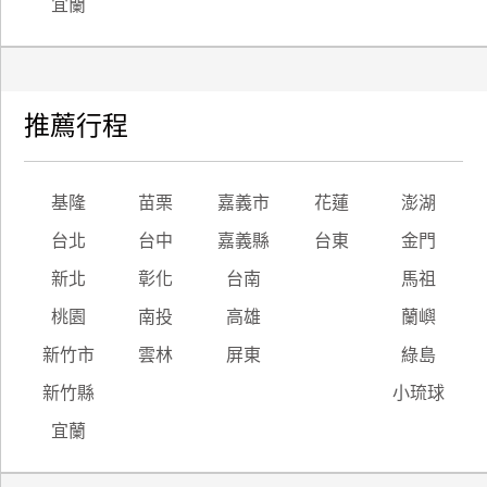
宜蘭
推薦行程
基隆
苗栗
嘉義市
花蓮
澎湖
台北
台中
嘉義縣
台東
金門
新北
彰化
台南
馬祖
桃園
南投
高雄
蘭嶼
新竹市
雲林
屏東
綠島
新竹縣
小琉球
宜蘭