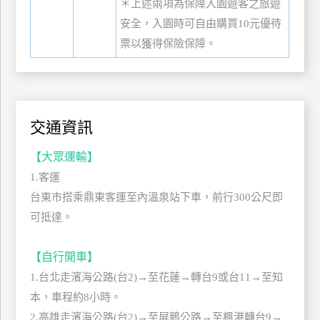
＊上述兩項為保障入園遊客之旅遊
上
安全，入園時可自由購買10元優待
客
票以獲得保險保障。
服
紅
利
交通資訊
查
詢
【大眾運輸】
1.客運
台東市搭乘鼎東客運至內溫泉站下車，前行300公尺即
訂
房
可抵達。
Q&A
【自行開車】
1.台北走濱海公路(台2)→至花蓮→轉台9或台11→至知
國
本，車程約8小時。
旅
卡
2.高雄走濱海公路(台2)→至屏鵝公路→至楓港轉台9→