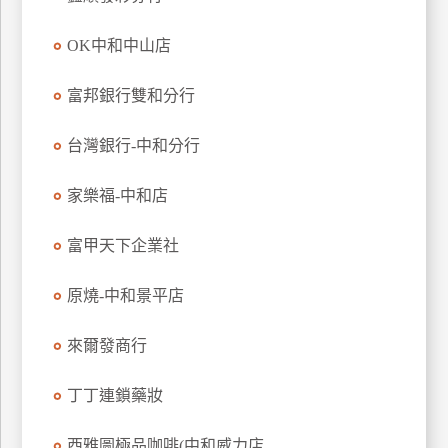
玩
OK中和中山店
樂
地
圖
富邦銀行雙和分行
顧
台灣銀行-中和分行
客
服
務
家樂福-中和店
富甲天下企業社
顧
客
原燒-中和景平店
滿
意
來爾發商行
度
丁丁連鎖藥妝
訂
西雅圖極品咖啡(中和威力店...
單