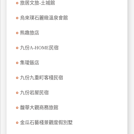
旅居文旅-土城館
上
客
烏來璞石麗緻溫泉會館
服
熊趣旅店
紅
九份A-HOME民宿
利
查
集璦飯店
詢
九份九重町客棧民宿
訂
房
九份岩屋民宿
Q&A
馥華大觀商務旅館
國
金瓜石藝棧景觀度假別墅
旅
卡