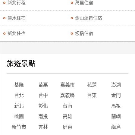
新北行程
萬里住宿
淡水住宿
金山溫泉住宿
新北住宿
板橋住宿
旅遊景點
基隆
苗栗
嘉義市
花蓮
澎湖
台北
台中
嘉義縣
台東
金門
新北
彰化
台南
馬祖
桃園
南投
高雄
蘭嶼
新竹市
雲林
屏東
綠島