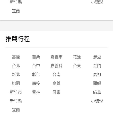
新竹縣
小琉球
宜蘭
推薦行程
基隆
苗栗
嘉義市
花蓮
澎湖
台北
台中
嘉義縣
台東
金門
新北
彰化
台南
馬祖
桃園
南投
高雄
蘭嶼
新竹市
雲林
屏東
綠島
新竹縣
小琉球
宜蘭