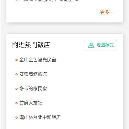
管
更多 »
理
會
員
附近熱門飯店
地圖模式
帳
戶
金山金色陽光民宿
客
安盛商務旅館
服
聯
塔卡的家民宿
絡
單
首府大旅社
瓏山林台北中和飯店
Line
線