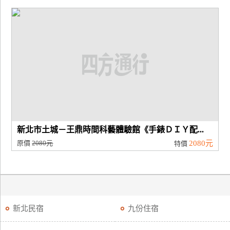
新北市土城－王鼎時間科藝體驗館《手錶ＤＩＹ配...
原價
2080元
2080元
特價
新北民宿
九份住宿