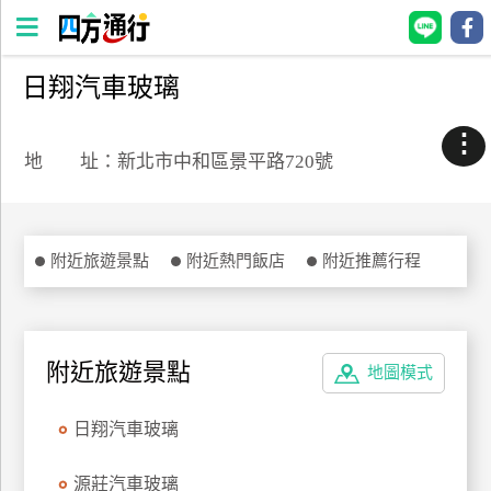
日翔汽車玻璃
四
方
⋮
通
地 址：新北市中和區景平路720號
行
訂
房
附近旅遊景點
附近熱門飯店
附近推薦行程
台
灣
訂
附近旅遊景點
地圖模式
房
日翔汽車玻璃
直接跟飯店訂房
HOT
源莊汽車玻璃