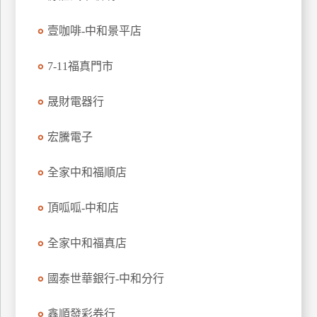
特
壹咖啡-中和景平店
色
民
7-11福真門市
宿
晟財電器行
全
球
宏騰電子
租
車
全家中和福順店
頂呱呱-中和店
網
紅
全家中和福真店
帶
你
國泰世華銀行-中和分行
玩
鑫順發彩券行