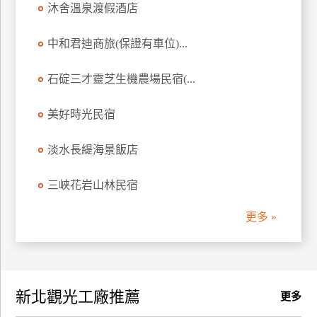
沐舍溫泉渡假酒店
訂
房
中和君迪商旅(保證有車位)...
石碇三才靈芝生機農場民宿(...
請
款
收
美好時光民宿
據
淡水長緹海景飯店
合
作
三峽花岩山林民宿
提
案
更多 »
飯
店
合
新北觀光工廠推薦
作
更多