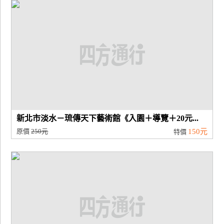
廠
商
合
作
旅
伴
計
新北市淡水－琉傳天下藝術館《入園＋導覽＋20元...
劃
原價
250元
150元
特價
商
品
宣
傳