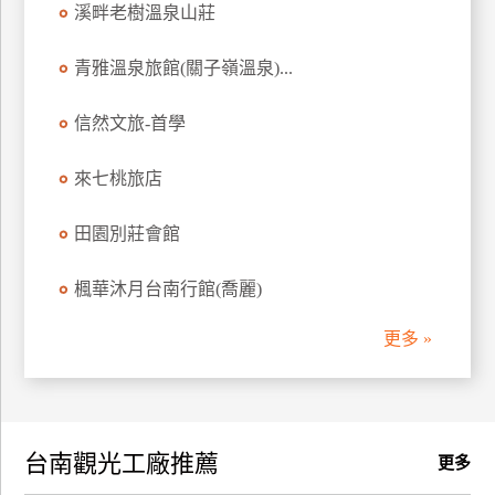
溪畔老樹溫泉山莊
訂
房
青雅溫泉旅館(關子嶺溫泉)...
信然文旅-首學
請
款
收
來七桃旅店
據
田園別莊會館
合
作
楓華沐月台南行館(喬麗)
提
案
更多 »
飯
店
合
台南觀光工廠推薦
作
更多