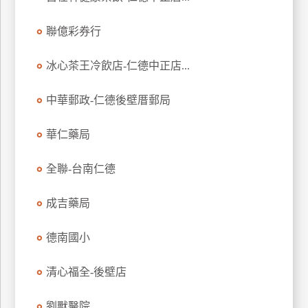
玩
聯億彩券行
樂
地
圖
冰心茶王冷飲店-仁德中正店...
顧
中華郵政-仁德後壁厝郵局
客
服
務
華仁藥局
全聯-台南仁德
顧
客
成吉藥局
滿
意
德南國小
度
清心福全-後壁店
訂
劉獸醫院
單