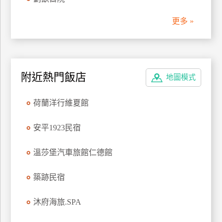
管
更多 »
理
會
員
附近熱門飯店
地圖模式
帳
戶
荷蘭洋行維夏館
客
安平1923民宿
服
聯
溫莎堡汽車旅館仁德館
絡
單
築跡民宿
沐府海旅.SPA
Line
線