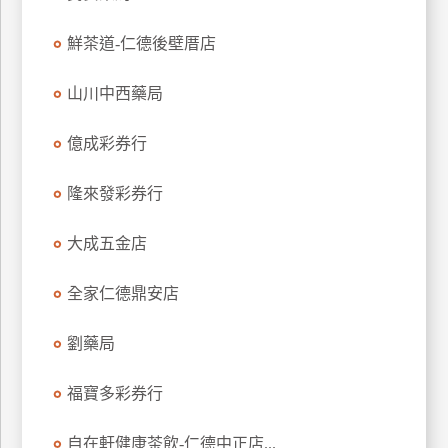
特
鮮茶道-仁德後壁厝店
色
民
山川中西藥局
宿
億成彩券行
全
球
隆來發彩券行
租
車
大成五金店
全家仁德鼎安店
網
紅
劉藥局
帶
你
福寶多彩券行
玩
自在軒健康茶飲-仁德中正店...