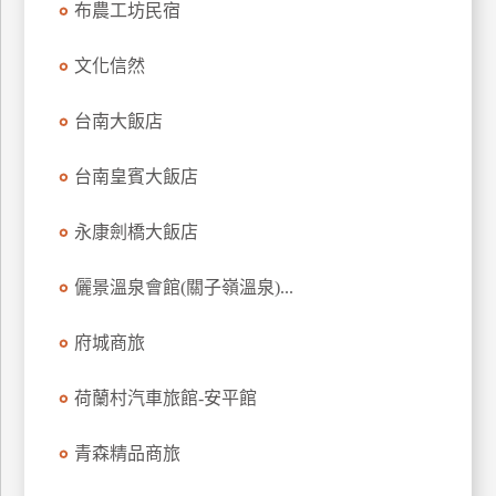
布農工坊民宿
上
客
文化信然
服
台南大飯店
紅
台南皇賓大飯店
利
查
永康劍橋大飯店
詢
儷景溫泉會館(關子嶺溫泉)...
訂
房
府城商旅
Q&A
荷蘭村汽車旅館-安平館
國
青森精品商旅
旅
卡