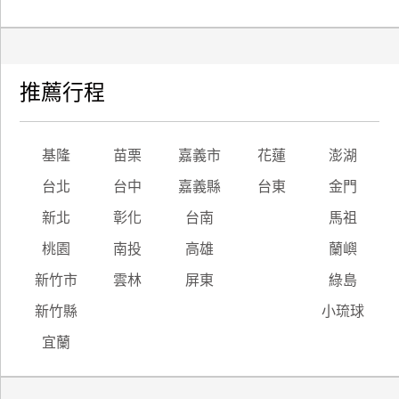
推薦行程
基隆
苗栗
嘉義市
花蓮
澎湖
台北
台中
嘉義縣
台東
金門
新北
彰化
台南
馬祖
桃園
南投
高雄
蘭嶼
新竹市
雲林
屏東
綠島
新竹縣
小琉球
宜蘭