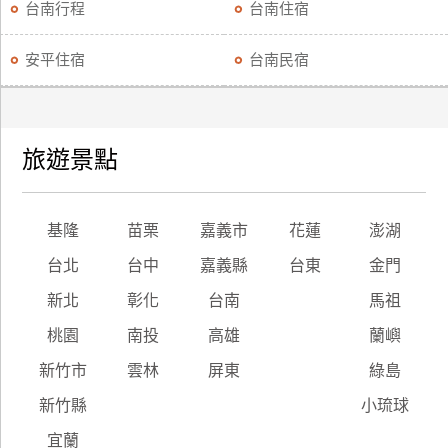
台南行程
台南住宿
安平住宿
台南民宿
旅遊景點
基隆
苗栗
嘉義市
花蓮
澎湖
台北
台中
嘉義縣
台東
金門
新北
彰化
台南
馬祖
桃園
南投
高雄
蘭嶼
新竹市
雲林
屏東
綠島
新竹縣
小琉球
宜蘭