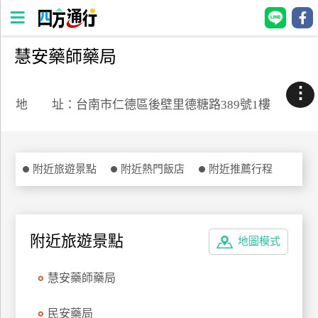
慧安藥師藥局
四
方
⋮
通
地 址：台南市仁德區後壁里德糖路389號1樓
行
訂
房
附近旅遊景點
附近熱門飯店
附近推薦行程
台
灣
訂
附近旅遊景點
地圖模式
房
慧安藥師藥局
直接跟飯店訂房
HOT
民安藥局