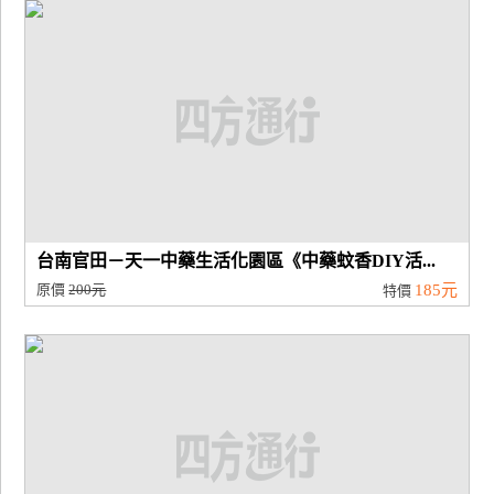
廠
商
合
作
旅
伴
計
台南官田－天一中藥生活化園區《中藥蚊香DIY活...
劃
原價
200元
185元
特價
商
品
宣
傳