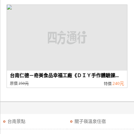
台南仁德－奇美食品幸福工廠《ＤＩＹ手作體驗課...
原價
250元
240元
特價
台南景點
關子嶺溫泉住宿