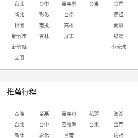
台北
台中
嘉義縣
台東
金門
新北
彰化
台南
馬祖
桃園
南投
高雄
蘭嶼
新竹市
雲林
屏東
綠島
新竹縣
小琉球
宜蘭
推薦行程
基隆
苗栗
嘉義市
花蓮
澎湖
台北
台中
嘉義縣
台東
金門
新北
彰化
台南
馬祖