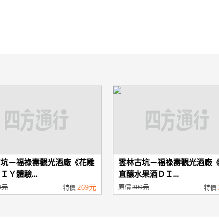
古坑－福祿壽觀光酒廠《花雕
雲林古坑－福祿壽觀光酒廠
ＩＹ體驗...
直釀水果酒ＤＩ...
0元
269元
原價
300元
特價
特價