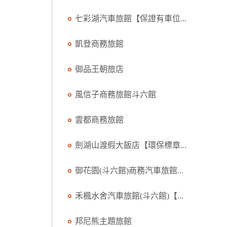
七彩湖汽車旅館【保證有車位...
凱登商務旅館
御品王朝旅店
風信子商務旅館斗六館
雲都商務旅館
劍湖山渡假大飯店【環保標章...
御花園(斗六館)商務汽車旅館...
禾楓水舍汽車旅館(斗六館)【...
邦尼熊主題旅館