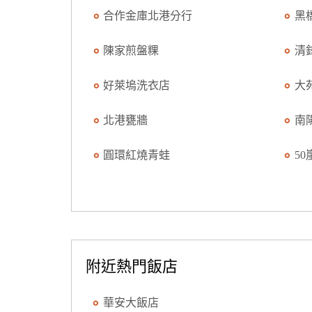
合作金庫北港分行
黑
陳家煎盤粿
清
好萊塢洗衣店
大
北港甕牆
南
圓環紅燒青蛙
5
附近熱門飯店
華安大飯店