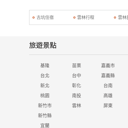
古坑住宿
雲林行程
雲林
旅遊景點
基隆
苗栗
嘉義市
台北
台中
嘉義縣
新北
彰化
台南
桃園
南投
高雄
新竹市
雲林
屏東
新竹縣
宜蘭