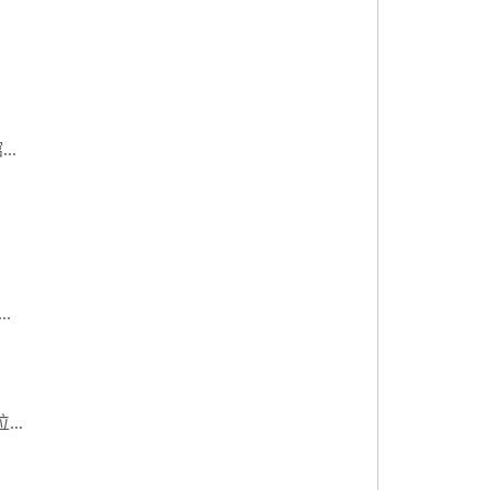
..
.
..
.