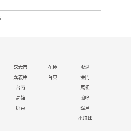
點
嘉義市
花蓮
澎湖
嘉義縣
台東
金門
台南
馬祖
高雄
蘭嶼
屏東
綠島
小琉球