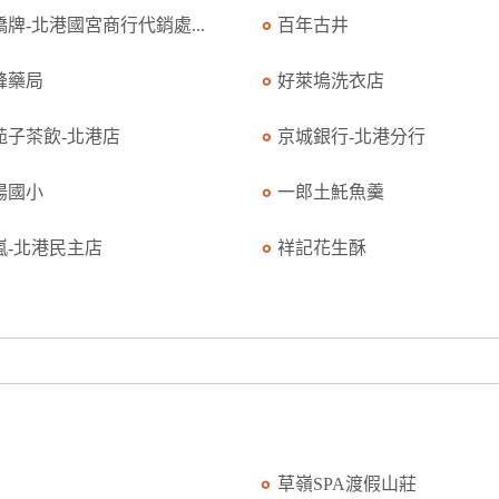
橋牌-北港國宮商行代銷處...
百年古井
鋒藥局
好萊塢洗衣店
苑子茶飲-北港店
京城銀行-北港分行
陽國小
一郎土魠魚羹
0嵐-北港民主店
祥記花生酥
草嶺SPA渡假山莊