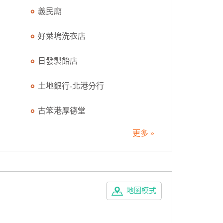
義民廟
好萊塢洗衣店
日發製飴店
土地銀行-北港分行
古笨港厚德堂
更多 »
地圖模式