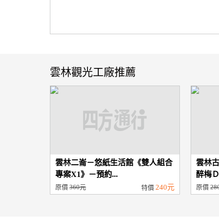
雲林觀光工廠推薦
雲林二崙－悠紙生活館《雙人組合
雲林
專案X1》－預約...
醉梅Ｄ
原價
360元
240元
原價
28
特價