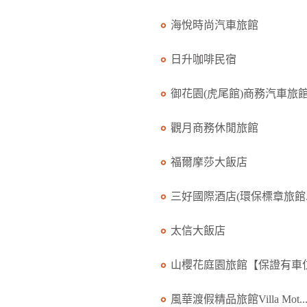
海悅時尚汽車旅館
日升咖啡民宿
御花園(虎尾館)商務汽車旅館.
觀月商務休閒旅館
福爾摩莎大飯店
三好國際酒店(環保標章旅館..
太信大飯店
山櫻花庭園旅館【保證有車位.
風華渡假精品旅館Villa Mot..