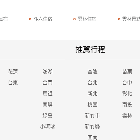
民宿
斗六住宿
雲林住宿
雲林景
推薦行程
花蓮
澎湖
基隆
苗栗
台東
金門
台北
台中
馬祖
新北
彰化
蘭嶼
桃園
南投
綠島
新竹市
雲林
小琉球
新竹縣
宜蘭