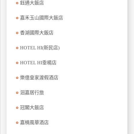
鈺通大飯店
上
客
嘉禾玉山國際大飯店
服
香湖國際大飯店
紅
HOTEL HI(新民店)
利
查
HOTEL HI垂楊店
詢
樂億皇家渡假酒店
訂
房
洄嘉居行旅
Q&A
冠閣大飯店
國
嘉楠風華酒店
旅
卡