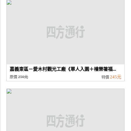
廠
商
合
作
旅
伴
計
嘉義東區－愛木村觀光工廠《單人入園＋檜樂箸福...
劃
原價
250元
245元
特價
商
品
宣
傳