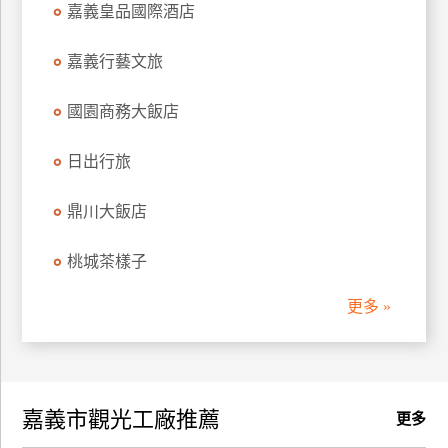
嘉義皇品國際酒店
訂
房
嘉義行藝文旅
國園商務大飯店
請
款
收
日出行旅
據
鼎川大飯店
合
作
桃城茶樣子
提
案
更多 »
飯
店
合
嘉義市觀光工廠推薦
作
更多