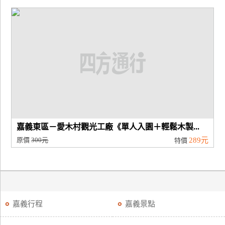
嘉義東區－愛木村觀光工廠《單人入園＋輕鬆木製...
原價
300元
289元
特價
嘉義行程
嘉義景點