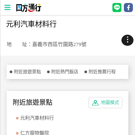
元利汽車材料行
四
方
⋮
通
地 址：嘉義市西區竹圍路279號
行
訂
房
附近旅遊景點
附近熱門飯店
附近推薦行程
台
灣
訂
附近旅遊景點
地圖模式
房
元利汽車材料行
直接跟飯店訂房
HOT
仁方寵物醫院