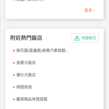
管
更多 »
理
會
員
附近熱門飯店
地圖模式
帳
戶
御花園(嘉義館)商務汽車旅館...
客
皇爵大飯店
服
聯
優仕大飯店
絡
單
順億商旅
麗景精品休閒旅館
Line
線