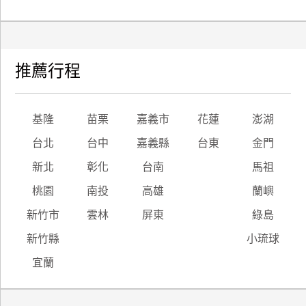
推薦行程
基隆
苗栗
嘉義市
花蓮
澎湖
台北
台中
嘉義縣
台東
金門
新北
彰化
台南
馬祖
桃園
南投
高雄
蘭嶼
新竹市
雲林
屏東
綠島
新竹縣
小琉球
宜蘭