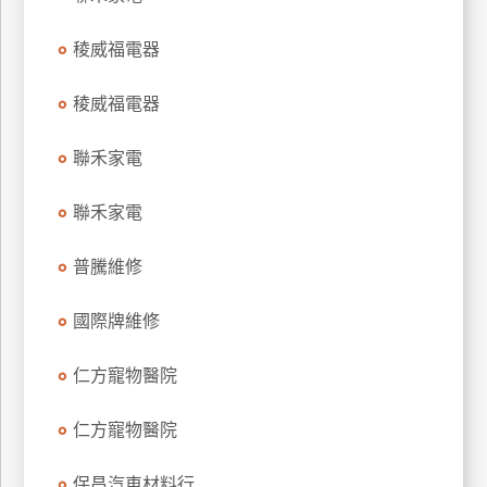
玩
稜威福電器
樂
地
圖
稜威福電器
顧
聯禾家電
客
服
務
聯禾家電
普騰維修
顧
客
國際牌維修
滿
意
仁方寵物醫院
度
仁方寵物醫院
訂
保昌汽車材料行
單