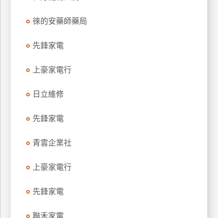
特
徠的安藥師藥局
色
民
先鋒家電
宿
上豪家電行
全
球
日立維修
租
車
先鋒家電
青雲企業社
網
紅
上豪家電行
帶
你
先鋒家電
玩
聯禾家電