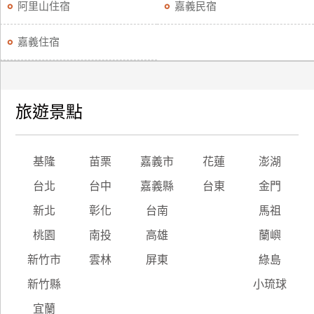
阿里山住宿
嘉義民宿
嘉義住宿
旅遊景點
基隆
苗栗
嘉義市
花蓮
澎湖
台北
台中
嘉義縣
台東
金門
新北
彰化
台南
馬祖
桃園
南投
高雄
蘭嶼
新竹市
雲林
屏東
綠島
新竹縣
小琉球
宜蘭