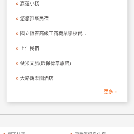
嘉蓮小棧
訂
房
悠悠雅築民宿
國立恆春高級工商職業學校實...
請
款
收
上仁民宿
據
薇米文旅(環保標章旅館)
合
作
大路觀樂園酒店
提
案
更多 »
飯
店
合
作