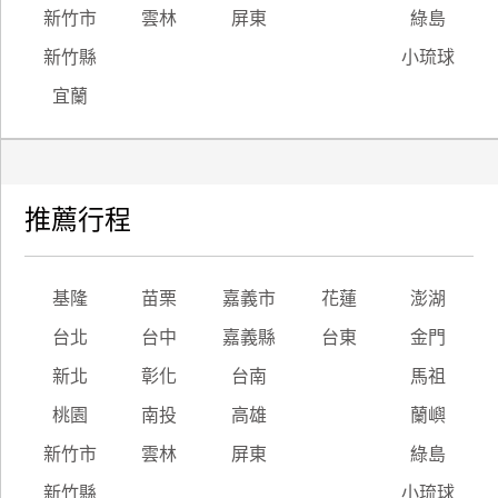
新竹市
雲林
屏東
綠島
新竹縣
小琉球
宜蘭
推薦行程
基隆
苗栗
嘉義市
花蓮
澎湖
台北
台中
嘉義縣
台東
金門
新北
彰化
台南
馬祖
桃園
南投
高雄
蘭嶼
新竹市
雲林
屏東
綠島
新竹縣
小琉球