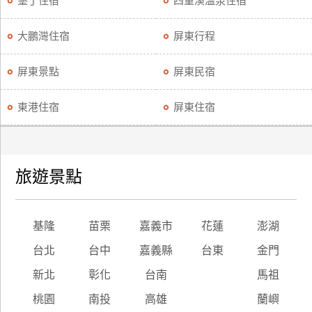
墾丁住宿
四重溪溫泉住宿
廠
大鵬灣住宿
屏東行程
商
合
屏東景點
屏東民宿
作
東港住宿
屏東住宿
旅
伴
計
旅遊景點
劃
商
基隆
苗栗
嘉義市
花蓮
澎湖
品
台北
台中
嘉義縣
台東
金門
宣
傳
新北
彰化
台南
馬祖
桃園
南投
高雄
蘭嶼