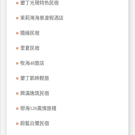
墾丁光現特色民宿
上
客
茉莉灣海景渡假酒店
服
隨緣民宿
紅
里夏民宿
利
查
牧海48旅店
詢
墾丁凱映輕旅
訂
房
興滿逸筑民宿
Q&A
戀海126風情旅棧
國
蔚藍白鷺民宿
旅
卡