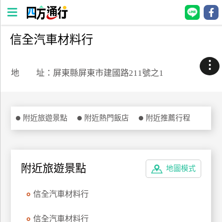
信全汽車材料行
四
方
⋮
通
地 址：屏東縣屏東市建國路211號之1
行
訂
房
附近旅遊景點
附近熱門飯店
附近推薦行程
台
灣
訂
附近旅遊景點
地圖模式
房
信全汽車材料行
直接跟飯店訂房
HOT
信全汽車材料行