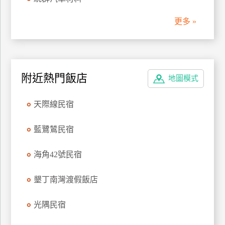
管
更多 »
理
會
員
附近熱門飯店
地圖模式
帳
戶
天際線民宿
客
藍鷺鷥民宿
服
聯
海角42號民宿
絡
單
墾丁南灣渡假飯店
光隅民宿
Line
線