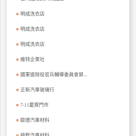
玩
明成洗衣店
樂
地
圖
明成洗衣店
顧
明成洗衣店
客
服
務
維特企業社
國軍退除役官兵輔導委員會屏...
顧
客
正新汽車玻璃行
滿
意
7-11愛買門市
度
歐德汽車材料
訂
統群汽車材料
單