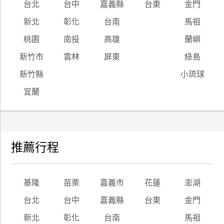
台北
台中
嘉義縣
台東
金門
新北
彰化
台南
馬祖
桃園
南投
高雄
蘭嶼
新竹市
雲林
屏東
綠島
新竹縣
小琉球
宜蘭
推薦行程
基隆
苗栗
嘉義市
花蓮
澎湖
台北
台中
嘉義縣
台東
金門
新北
彰化
台南
馬祖