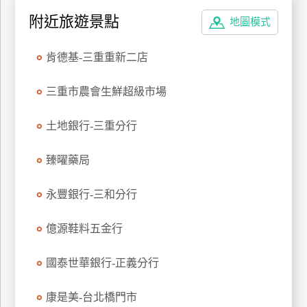
特
附近旅遊景點
地圖模式
色
民
肯德基-三重重新二店
宿
三重市農會生鮮超級市場
全
土地銀行-三重分行
球
租
臻曜藥局
車
永豐銀行-三和分行
網
紅
億源鞋料五金行
帶
你
國泰世華銀行-正義分行
玩
康是美-台北橋門市