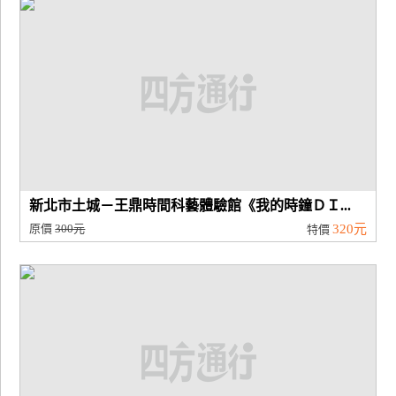
新北市土城－王鼎時間科藝體驗館《我的時鐘ＤＩ...
原價
300元
320元
特價