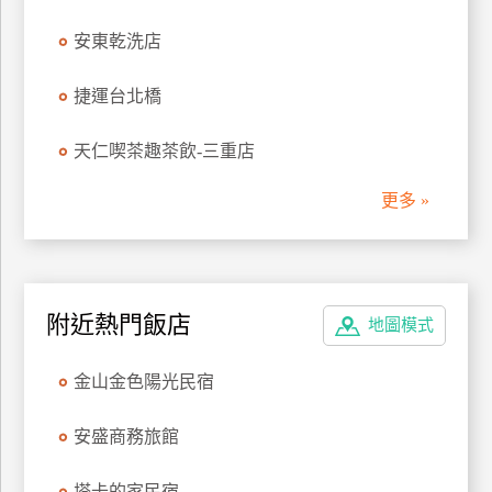
管
安東乾洗店
理
捷運台北橋
會
天仁喫茶趣茶飲-三重店
員
帳
更多 »
戶
客
服
附近熱門飯店
地圖模式
聯
絡
金山金色陽光民宿
單
安盛商務旅館
Line
線
塔卡的家民宿