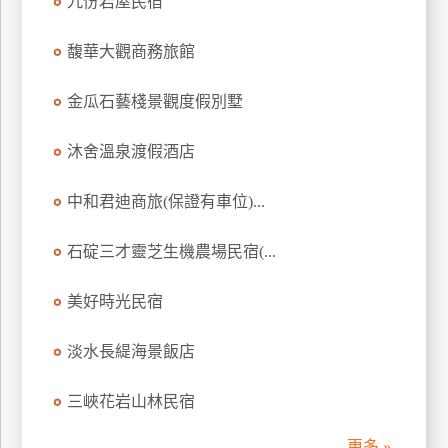
九份岩屋民宿
訂
房
馥華大觀商務旅館
金瓜石藝棧景觀度假別墅
請
款
沐舍溫泉渡假酒店
收
據
中和君迪商旅(保證有車位)...
合
作
石碇三才靈芝生機農場民宿(...
提
案
美好時光民宿
飯
淡水長緹海景飯店
店
合
三峽花岩山林民宿
作
更多 »