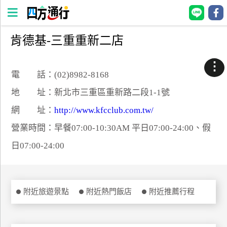
肯德基-三重重新二店
四
方
⋮
通
電 話：(02)8982-8168
行
地 址：新北市三重區重新路二段1-1號
訂
網 址：
http://www.kfcclub.com.tw/
房
營業時間：早餐07:00-10:30AM 平日07:00-24:00、假
日07:00-24:00
台
灣
訂
房
附近旅遊景點
附近熱門飯店
附近推薦行程
直接跟飯店訂房
HOT