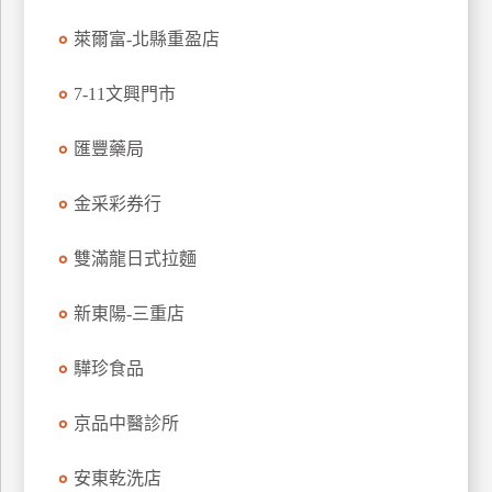
玩
萊爾富-北縣重盈店
樂
地
7-11文興門市
圖
匯豐藥局
顧
客
服
金采彩券行
務
雙滿龍日式拉麵
顧
客
新東陽-三重店
滿
意
驊珍食品
度
京品中醫診所
訂
安東乾洗店
單