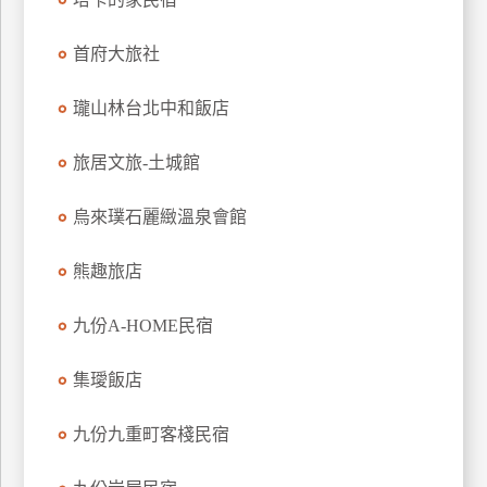
上
客
首府大旅社
服
瓏山林台北中和飯店
紅
旅居文旅-土城館
利
查
烏來璞石麗緻溫泉會館
詢
熊趣旅店
訂
九份A-HOME民宿
房
Q&A
集璦飯店
國
九份九重町客棧民宿
旅
卡