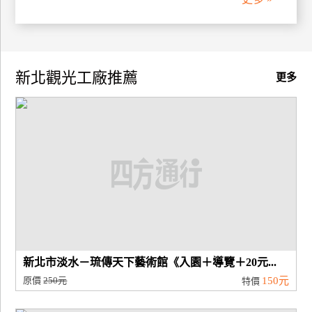
廠
商
合
新北觀光工廠推薦
更多
作
旅
伴
計
劃
商
品
宣
新北市淡水－琉傳天下藝術館《入園＋導覽＋20元...
傳
原價
250元
150元
特價