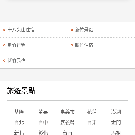
訂
房
十八尖山住宿
新竹景點
請
款
新竹行程
新竹住宿
收
據
新竹民宿
合
作
提
案
旅遊景點
飯
店
基隆
苗栗
嘉義市
花蓮
澎湖
合
台北
台中
嘉義縣
台東
金門
作
新北
彰化
台南
馬祖