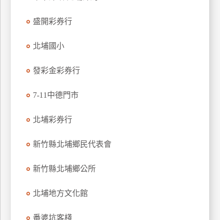
特
盛開彩券行
色
民
北埔國小
宿
發彩金彩券行
全
球
7-11中德門市
租
車
北埔彩券行
新竹縣北埔鄉民代表會
網
紅
新竹縣北埔鄉公所
帶
你
北埔地方文化館
玩
番婆坑客棧