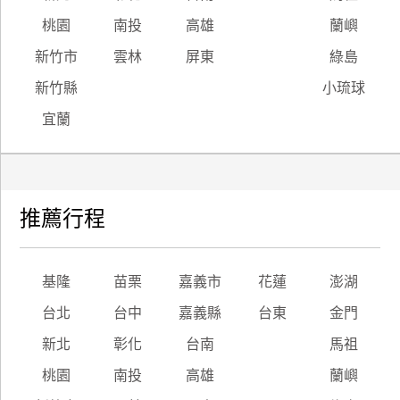
桃園
南投
高雄
蘭嶼
廠
新竹市
雲林
屏東
綠島
商
合
新竹縣
小琉球
作
宜蘭
旅
伴
計
推薦行程
劃
基隆
苗栗
嘉義市
花蓮
澎湖
商
品
台北
台中
嘉義縣
台東
金門
宣
新北
彰化
台南
馬祖
傳
桃園
南投
高雄
蘭嶼