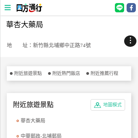
華杏大藥局
四
方
⋮
通
地 址：新竹縣北埔鄉中正路74號
行
訂
房
附近旅遊景點
附近熱門飯店
附近推薦行程
台
灣
訂
附近旅遊景點
地圖模式
房
華杏大藥局
直接跟飯店訂房
HOT
中華郵政-北埔郵局