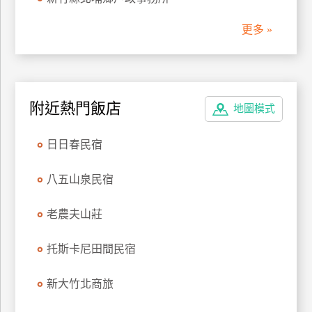
管
更多 »
理
會
員
附近熱門飯店
地圖模式
帳
戶
日日春民宿
客
八五山泉民宿
服
聯
老農夫山莊
絡
單
托斯卡尼田間民宿
新大竹北商旅
Line
線