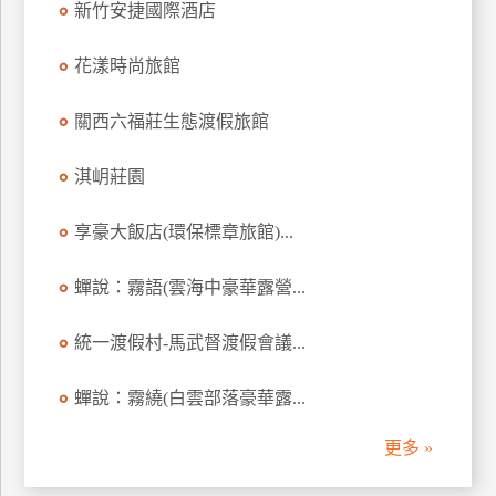
新竹安捷國際酒店
上
客
花漾時尚旅館
服
關西六福莊生態渡假旅館
紅
淇岄莊園
利
查
享豪大飯店(環保標章旅館)...
詢
蟬說：霧語(雲海中豪華露營...
訂
房
統一渡假村-馬武督渡假會議...
Q&A
蟬說：霧繞(白雲部落豪華露...
國
更多 »
旅
卡