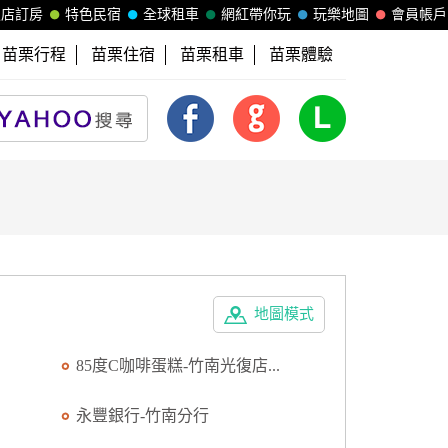
飯店訂房
特色民宿
全球租車
網紅帶你玩
玩樂地圖
會員帳戶
苗栗行程
苗栗住宿
苗栗租車
苗栗體驗
地圖模式
85度C咖啡蛋糕-竹南光復店...
永豐銀行-竹南分行