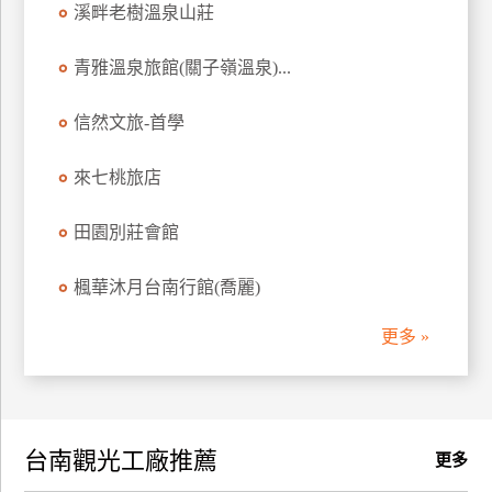
溪畔老樹溫泉山莊
訂
房
青雅溫泉旅館(關子嶺溫泉)...
信然文旅-首學
請
款
收
來七桃旅店
據
田園別莊會館
合
作
楓華沐月台南行館(喬麗)
提
案
更多 »
飯
店
合
台南觀光工廠推薦
作
更多