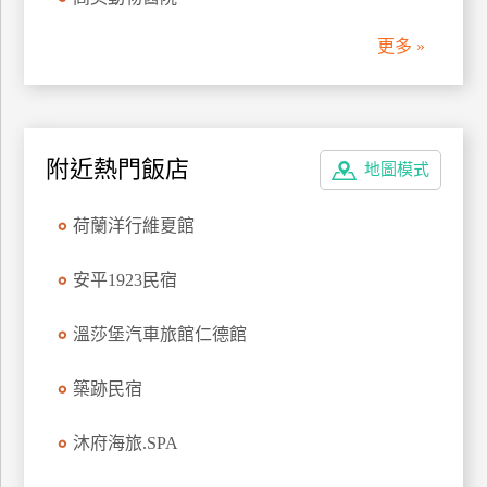
管
更多 »
理
會
員
附近熱門飯店
地圖模式
帳
戶
荷蘭洋行維夏館
客
安平1923民宿
服
聯
溫莎堡汽車旅館仁德館
絡
單
築跡民宿
沐府海旅.SPA
Line
線