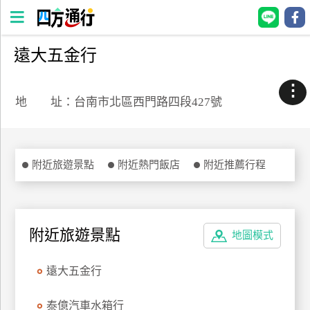
遠大五金行
四
方
⋮
通
地 址：台南市北區西門路四段427號
行
訂
房
附近旅遊景點
附近熱門飯店
附近推薦行程
台
灣
訂
附近旅遊景點
地圖模式
房
遠大五金行
直接跟飯店訂房
HOT
泰億汽車水箱行