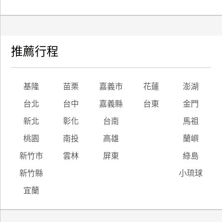
推薦行程
基隆
苗栗
嘉義市
花蓮
澎湖
台北
台中
嘉義縣
台東
金門
新北
彰化
台南
馬祖
桃園
南投
高雄
蘭嶼
新竹市
雲林
屏東
綠島
新竹縣
小琉球
宜蘭