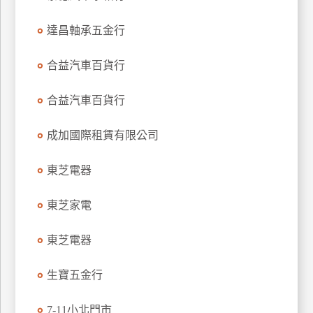
特
達昌軸承五金行
色
民
合益汽車百貨行
宿
合益汽車百貨行
全
球
成加國際租賃有限公司
租
車
東芝電器
東芝家電
網
紅
東芝電器
帶
你
生寶五金行
玩
7-11小北門市