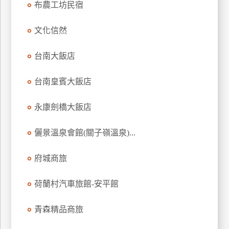
布農工坊民宿
上
客
文化信然
服
台南大飯店
紅
台南皇賓大飯店
利
查
永康劍橋大飯店
詢
儷景溫泉會館(關子嶺溫泉)...
訂
房
府城商旅
Q&A
荷蘭村汽車旅館-安平館
國
青森精品商旅
旅
卡