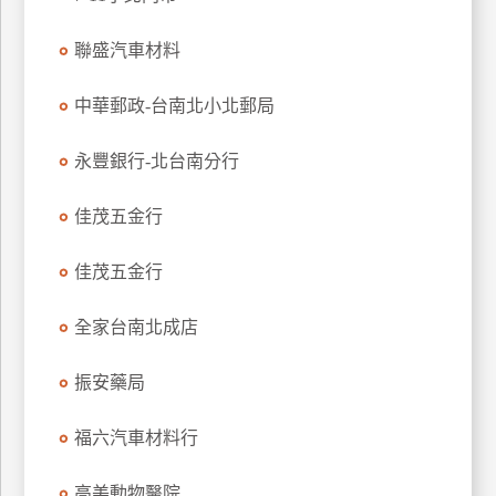
玩
聯盛汽車材料
樂
地
圖
中華郵政-台南北小北郵局
顧
永豐銀行-北台南分行
客
服
務
佳茂五金行
佳茂五金行
顧
客
全家台南北成店
滿
意
振安藥局
度
福六汽車材料行
訂
高美動物醫院
單