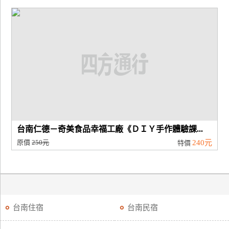
台南仁德－奇美食品幸福工廠《ＤＩＹ手作體驗課...
原價
250元
240元
特價
台南住宿
台南民宿