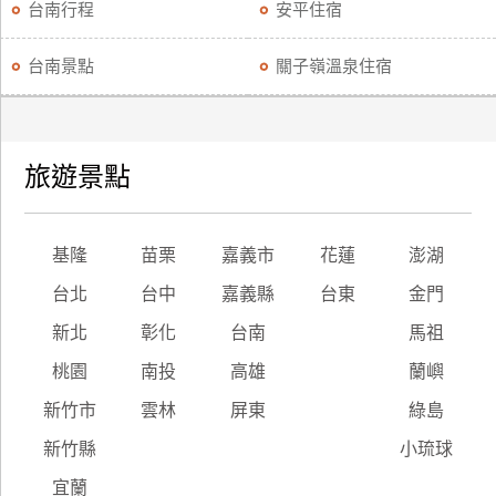
台南行程
安平住宿
台南景點
關子嶺溫泉住宿
旅遊景點
基隆
苗栗
嘉義市
花蓮
澎湖
台北
台中
嘉義縣
台東
金門
新北
彰化
台南
馬祖
桃園
南投
高雄
蘭嶼
新竹市
雲林
屏東
綠島
新竹縣
小琉球
宜蘭