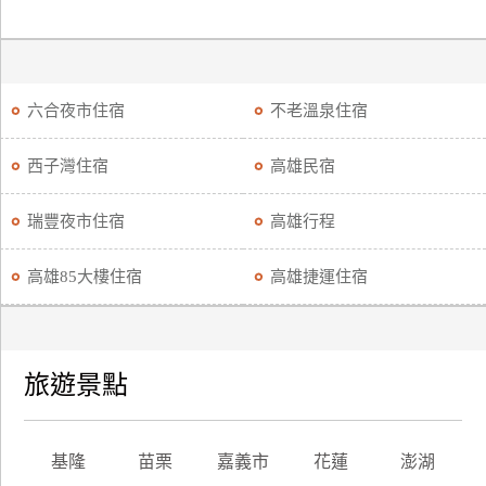
六合夜市住宿
不老溫泉住宿
西子灣住宿
高雄民宿
瑞豐夜市住宿
高雄行程
高雄85大樓住宿
高雄捷運住宿
旅遊景點
基隆
苗栗
嘉義市
花蓮
澎湖