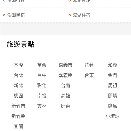
澎湖行程
澎湖景點
廠
澎湖民宿
澎湖住宿
商
合
作
旅遊景點
旅
伴
基隆
苗栗
嘉義市
花蓮
澎湖
計
劃
台北
台中
嘉義縣
台東
金門
新北
彰化
台南
馬祖
商
桃園
南投
高雄
蘭嶼
品
新竹市
雲林
屏東
綠島
宣
傳
新竹縣
小琉球
宜蘭