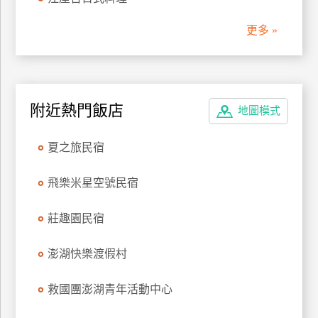
管
更多 »
理
會
員
附近熱門飯店
地圖模式
帳
戶
夏之旅民宿
客
飛樂米星空號民宿
服
聯
莊趣園民宿
絡
單
澎湖快樂渡假村
救國團澎湖青年活動中心
Line
線