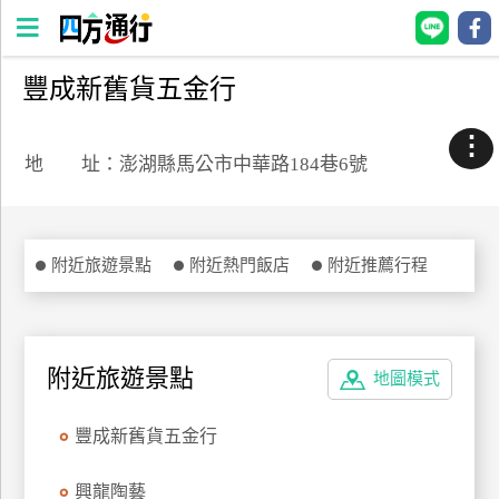
豐成新舊貨五金行
四
方
⋮
通
地 址：澎湖縣馬公市中華路184巷6號
行
訂
房
附近旅遊景點
附近熱門飯店
附近推薦行程
台
灣
訂
附近旅遊景點
地圖模式
房
豐成新舊貨五金行
直接跟飯店訂房
HOT
興龍陶藝