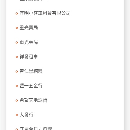
玩
宜明小客車租賃有限公司
樂
地
圖
重光藥局
顧
重光藥局
客
服
務
祥發租車
春仁黑糖糕
顧
客
豐一五金行
滿
意
希望天地珠寶
度
大發行
訂
江屋台日式料理
單