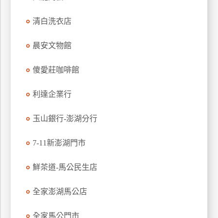
特
清白洗衣店
色
民
晨安文物館
宿
傻愛莊咖啡館
全
球
利達企業行
租
車
玉山銀行-澎湖分行
7-11新澎湖門市
網
紅
鮮茶道-馬公民生店
帶
你
全家澎湖馬公店
玩
全家馬公門市