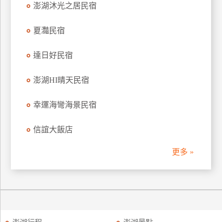
澎湖沐光之居民宿
訂
房
夏灩民宿
達日好民宿
請
款
收
澎湖HI晴天民宿
據
幸運海彎海景民宿
合
作
信誼大飯店
提
案
更多 »
飯
店
合
作