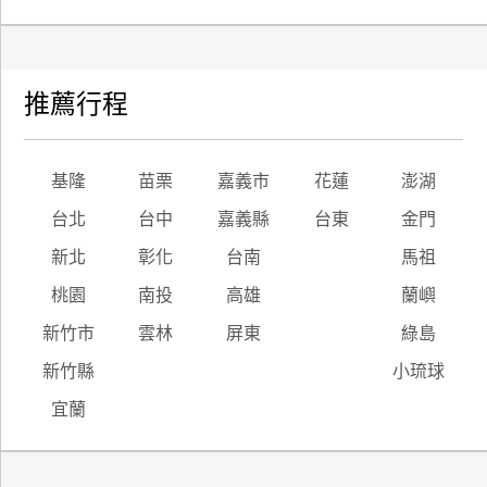
推薦行程
基隆
苗栗
嘉義市
花蓮
澎湖
台北
台中
嘉義縣
台東
金門
新北
彰化
台南
馬祖
桃園
南投
高雄
蘭嶼
新竹市
雲林
屏東
綠島
新竹縣
小琉球
宜蘭