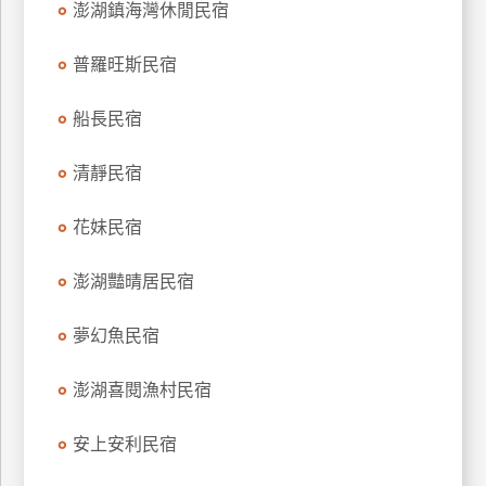
澎湖鎮海灣休閒民宿
上
客
普羅旺斯民宿
服
船長民宿
紅
清靜民宿
利
查
花妹民宿
詢
澎湖豔晴居民宿
訂
房
夢幻魚民宿
Q&A
澎湖喜閱漁村民宿
國
安上安利民宿
旅
卡