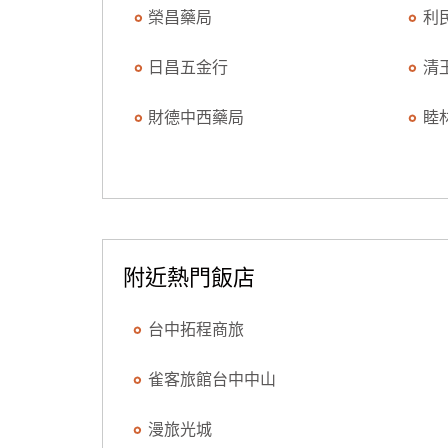
榮昌藥局
利
日昌五金行
清
財德中西藥局
睦
附近熱門飯店
台中拓程商旅
雀客旅館台中中山
漫旅光城