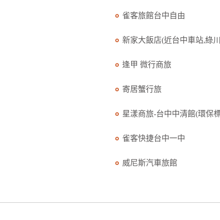
雀客旅館台中自由
新家大飯店(近台中車站,綠川.
逢甲 微行商旅
寄居蟹行旅
星漾商旅-台中中清館(環保標.
雀客快捷台中一中
威尼斯汽車旅館