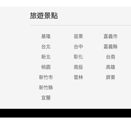
旅遊景點
基隆
苗栗
嘉義市
台北
台中
嘉義縣
新北
彰化
台南
桃園
南投
高雄
新竹市
雲林
屏東
新竹縣
宜蘭