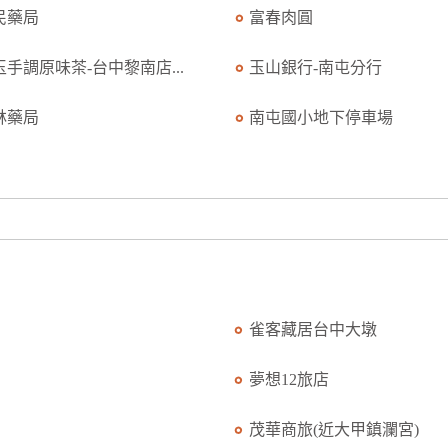
民藥局
富春肉圓
玉手調原味茶-台中黎南店...
玉山銀行-南屯分行
林藥局
南屯國小地下停車場
雀客藏居台中大墩
夢想12旅店
茂華商旅(近大甲鎮瀾宮)