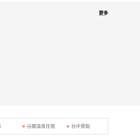
更多
宿
谷關溫泉住宿
台中景點