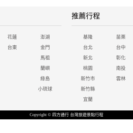
推薦行程
花蓮
澎湖
基隆
苗栗
台東
金門
台北
台中
馬祖
新北
彰化
蘭嶼
桃園
南投
綠島
新竹市
雲林
小琉球
新竹縣
宜蘭
Copyright © 四方通行 台灣旅遊景點行程