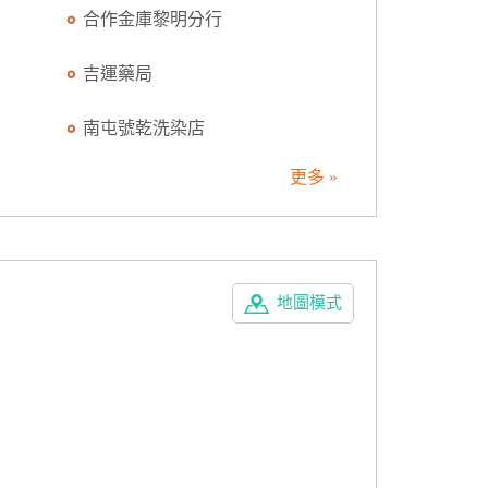
合作金庫黎明分行
吉運藥局
南屯號乾洗染店
更多 »
地圖模式