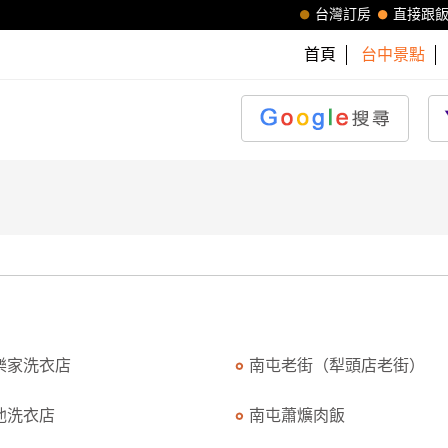
台灣訂房
直接跟
首頁
台中景點
樂家洗衣店
南屯老街（犁頭店老街）
池洗衣店
南屯蕭爌肉飯