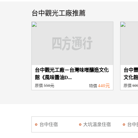
台中觀光工廠推薦
台中觀光工廠－台灣味噌釀造文化
台中
館《風味醬油D...
文化館
原價
550元
440元
原價
60
特價
台中住宿
大坑溫泉住宿
台中