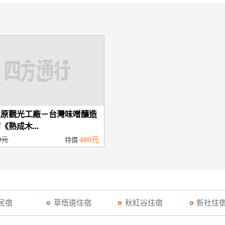
豐原觀光工廠－台灣味噌釀造
《熟成木...
0元
480元
特價
民宿
草悟道住宿
秋紅谷住宿
新社住